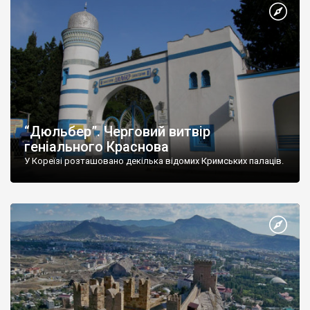
“Дюльбер”. Черговий витвір
геніального Краснова
У Кореїзі розташовано декілька відомих Кримських палаців.