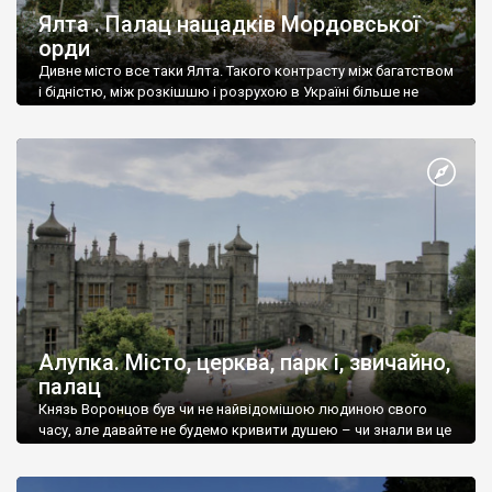
Ялта . Палац нащадків Мордовської
орди
Дивне місто все таки Ялта. Такого контрасту між багатством
і бідністю, між розкішшю і розрухою в Україні більше не
знайдеш.
Алупка. Місто, церква, парк і, звичайно,
палац
Князь Воронцов був чи не найвідомішою людиною свого
часу, але давайте не будемо кривити душею – чи знали ви це
прізвище до відвідин Алупки? Мабуть все таки ні.