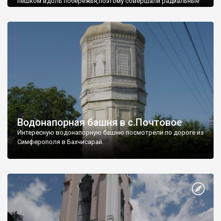
пешком вдоль побережья,поэтому совершали радиальные
вылазки из Оленевки.
Водонапорная башня в с.Почтовое
Интересную водонапорную башню посмотрели по дороге из
Симферополя в Бахчисарай.