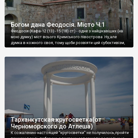
Богом дана Феодосія. Місто Ч.1
Феодосія (Кафа-12 (13) -15 (18) ст) - одне з найцікавіших (на
мою думку) міст всього Кримського півострова .Ну,але
думка в кожного своя, тому щоби розвіяти цей субєктивізм,
запрошую відвідати це
Тарханкутская кругосветка(от
Черноморского до Атлеша)
К сожалению настоящей "кругосветки" не получилось,пройти