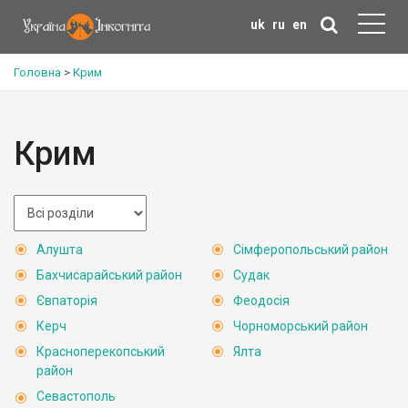
uk
ru
en
Головна
>
Крим
Крим
Алушта
Сімферопольський район
Бахчисарайський район
Судак
Євпаторія
Феодосія
Керч
Чорноморський район
Красноперекопський
Ялта
район
Севастополь