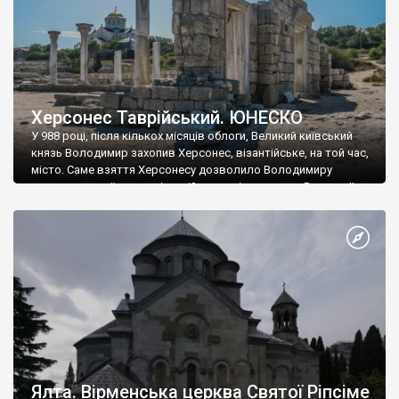
Херсонес Таврійський. ЮНЕСКО
У 988 році, після кількох місяців облоги, Великий київський
князь Володимир захопив Херсонес, візантійське, на той час,
місто. Саме взяття Херсонесу дозволило Володимиру
диктувати свої умови візантійському імператору Василю ІІ, та
одружитися з його дочкою Ганною. Цього ж року, в
Херсонесі Володимир-язичник, став Василем-християнином.
А потім було Хрещення Русі. На честь Херсонесу Таврійського
названо місто […]
Ялта. Вірменська церква Святої Ріпсіме