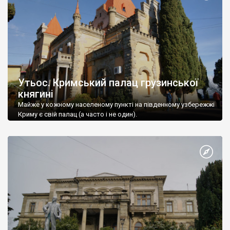
Утьос. Кримський палац грузинської
княгині
Майже у кожному населеному пункті на південному узбережжі
Криму є свій палац (а часто і не один).