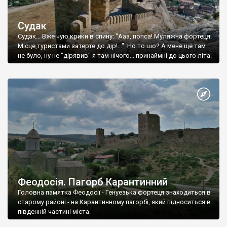
Судак
Судак... Вже чую крики в спину: "Ааа, попса! Муляжна фортеця!
Місце,туристами затерте до дір!..." Но то шо? А мене ще там
не було, ну не "дірявив" я там нічого... принаймні до цього літа.
Феодосія. Пагорб Карантинний
Головна памятка Феодосії - Генуезька фортеця знаходиться в
старому районі - на Карантинному пагорбі, який підноситься в
південній частині міста.