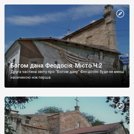
Богом дана Феодосія. Місто Ч.2
Друга частина звіту про "Богом дану" Феодосію буде не менш
насиченою ніж перша.