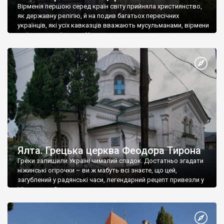
Вірменія першою серед країн світу прийняла християнство,
як державну релігію, й на подив багатьох пересічних
українців, які усіх кавказців вважають мусульманами, вірмени
є відданими вірянами Христа
Ялта. Грецька церква Феодора Тирона
Греки залишили Україні чималий спадок. Достатньо згадати
ніжинські огірочки – ви ж мабуть всі знаєте, що цей,
загублений у радянські часи, легендарний рецепт привезли у
Ніжин греки?