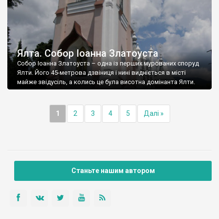
Ялта. Собор Іоанна Златоуста
Собор Іоанна Златоуста – одна із перших мурованих споруд
Ялти. Його 45-метрова дзвіниця і нині видніється в місті
майже звідусіль, а колись це була висотна домінанта Ялти.
1
2
3
4
5
Далі »
Станьте нашим автором