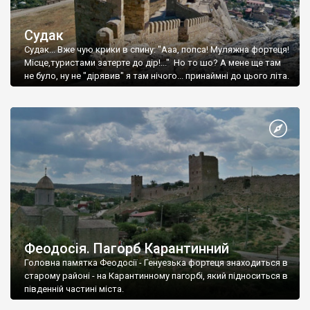
Судак
Судак... Вже чую крики в спину: "Ааа, попса! Муляжна фортеця!
Місце,туристами затерте до дір!..." Но то шо? А мене ще там
не було, ну не "дірявив" я там нічого... принаймні до цього літа.
Феодосія. Пагорб Карантинний
Головна памятка Феодосії - Генуезька фортеця знаходиться в
старому районі - на Карантинному пагорбі, який підноситься в
південній частині міста.