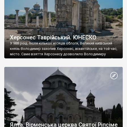
Херсонес Таврійський. ЮНЕСКО
У 988 році, після кількох місяців облоги, Великий київський
князь Володимир захопив Херсонес, візантійське, на той час,
місто. Саме взяття Херсонесу дозволило Володимиру
диктувати свої умови візантійському імператору Василю ІІ, та
одружитися з його дочкою Ганною. Цього ж року, в
Херсонесі Володимир-язичник, став Василем-християнином.
А потім було Хрещення Русі. На честь Херсонесу Таврійського
названо місто […]
Ялта. Вірменська церква Святої Ріпсіме