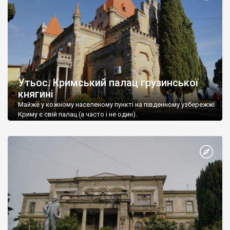
Утьос. Кримський палац грузинської
княгині
Майже у кожному населеному пункті на південному узбережжі
Криму є свій палац (а часто і не один).