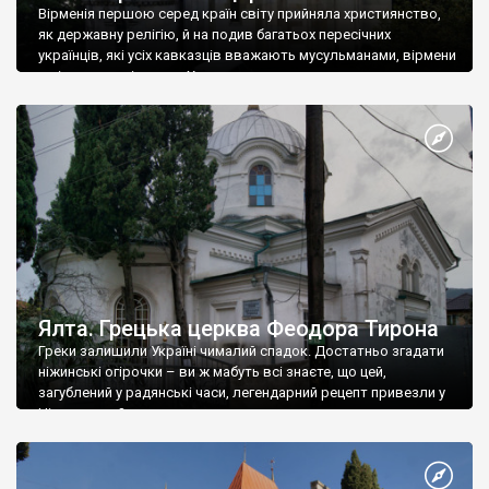
Вірменія першою серед країн світу прийняла християнство,
як державну релігію, й на подив багатьох пересічних
українців, які усіх кавказців вважають мусульманами, вірмени
є відданими вірянами Христа
Ялта. Грецька церква Феодора Тирона
Греки залишили Україні чималий спадок. Достатньо згадати
ніжинські огірочки – ви ж мабуть всі знаєте, що цей,
загублений у радянські часи, легендарний рецепт привезли у
Ніжин греки?