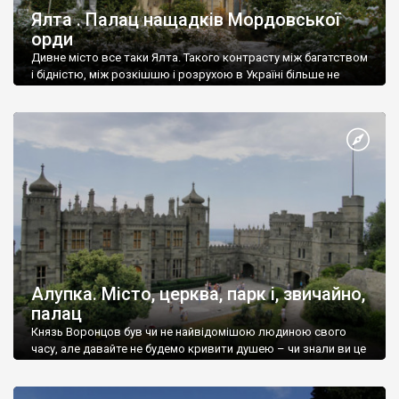
Ялта . Палац нащадків Мордовської
орди
Дивне місто все таки Ялта. Такого контрасту між багатством
і бідністю, між розкішшю і розрухою в Україні більше не
знайдеш.
Алупка. Місто, церква, парк і, звичайно,
палац
Князь Воронцов був чи не найвідомішою людиною свого
часу, але давайте не будемо кривити душею – чи знали ви це
прізвище до відвідин Алупки? Мабуть все таки ні.