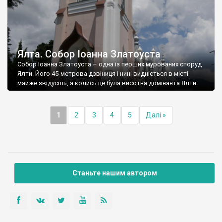
Ялта. Собор Іоанна Златоуста
Собор Іоанна Златоуста – одна із перших мурованих споруд
Ялти. Його 45-метрова дзвіниця і нині видніється в місті
майже звідусіль, а колись це була висотна домінанта Ялти.
1
2
3
4
5
Далі »
Станьте нашим автором