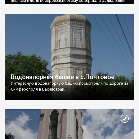
пешком вдоль побережья,поэтому совершали радиальные
вылазки из Оленевки.
Водонапорная башня в с.Почтовое
Интересную водонапорную башню посмотрели по дороге из
Симферополя в Бахчисарай.