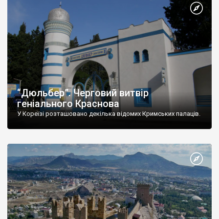
“Дюльбер”. Черговий витвір
геніального Краснова
У Кореїзі розташовано декілька відомих Кримських палаців.