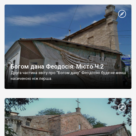
Богом дана Феодосія. Місто Ч.2
Друга частина звіту про "Богом дану" Феодосію буде не менш
насиченою ніж перша.