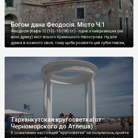
Богом дана Феодосія. Місто Ч.1
Феодосія (Кафа-12 (13) -15 (18) ст) - одне з найцікавіших (на
мою думку) міст всього Кримського півострова .Ну,але
думка в кожного своя, тому щоби розвіяти цей субєктивізм,
запрошую відвідати це
Тарханкутская кругосветка(от
Черноморского до Атлеша)
К сожалению настоящей "кругосветки" не получилось,пройти