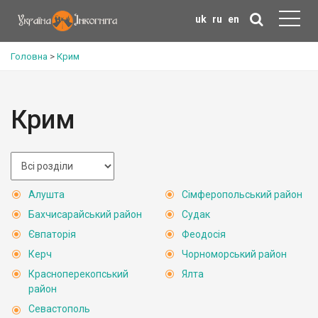
uk
ru
en
Головна
>
Крим
Крим
Алушта
Сімферопольський район
Бахчисарайський район
Судак
Євпаторія
Феодосія
Керч
Чорноморський район
Красноперекопський
Ялта
район
Севастополь