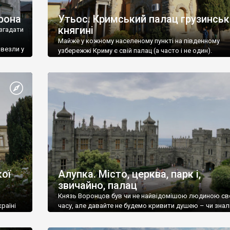
рона
Утьос. Кримський палац грузинськ
княгині
згадати
Майже у кожному населеному пункті на південному
ивезли у
узбережжі Криму є свій палац (а часто і не один).
ої
Алупка. Місто, церква, парк і,
звичайно, палац
Князь Воронцов був чи не найвідомішою людиною св
раїні
часу, але давайте не будемо кривити душею – чи знал
це прізвище до відвідин Алупки? Мабуть все таки ні.