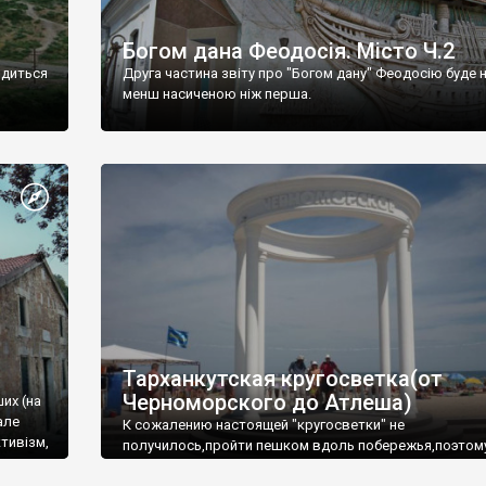
Богом дана Феодосія. Місто Ч.2
одиться
Друга частина звіту про "Богом дану" Феодосію буде 
менш насиченою ніж перша.
Тарханкутская кругосветка(от
Черноморского до Атлеша)
ших (на
але
К сожалению настоящей "кругосветки" не
тивізм,
получилось,пройти пешком вдоль побережья,поэтом
совершали радиальные вылазки из Оленевки.