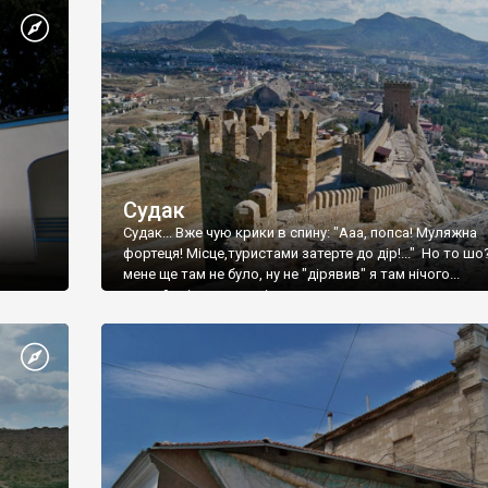
Судак
Судак... Вже чую крики в спину: "Ааа, попса! Муляжна
фортеця! Місце,туристами затерте до дір!..." Но то шо
мене ще там не було, ну не "дірявив" я там нічого...
принаймні до цього літа.