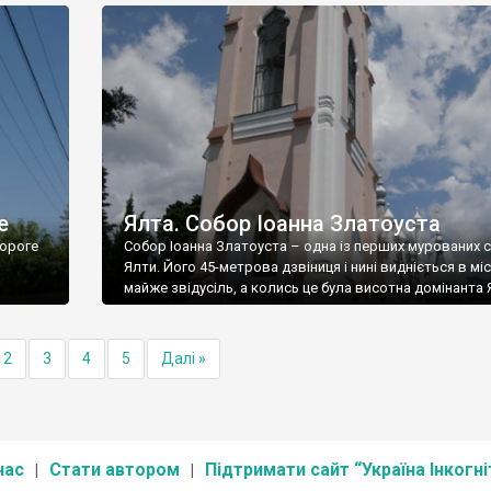
е
Ялта. Собор Іоанна Златоуста
ороге
Собор Іоанна Златоуста – одна із перших мурованих 
Ялти. Його 45-метрова дзвіниця і нині видніється в міс
майже звідусіль, а колись це була висотна домінанта 
2
3
4
5
Далі »
нас
Стати автором
Підтримати сайт “Україна Інкогні