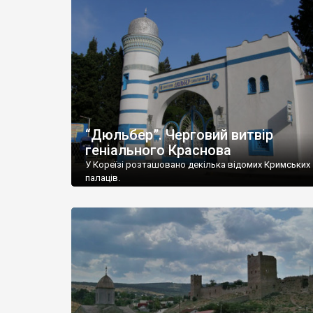
“Дюльбер”. Черговий витвір
геніального Краснова
У Кореїзі розташовано декілька відомих Кримських
палаців.