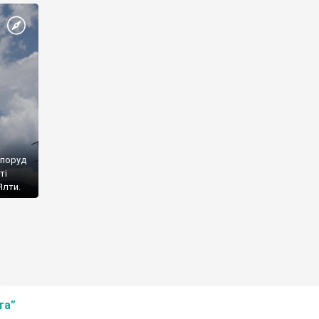
споруд
ті
Ялти.
та”