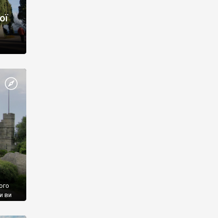
ої
ого
и ви