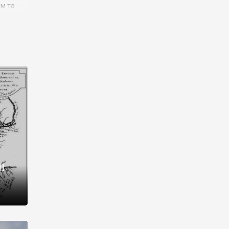
им та
ора і
є
го типу,
ей-
рний
ста:
 райони
від 2
I
і,
рукти,
 котрі