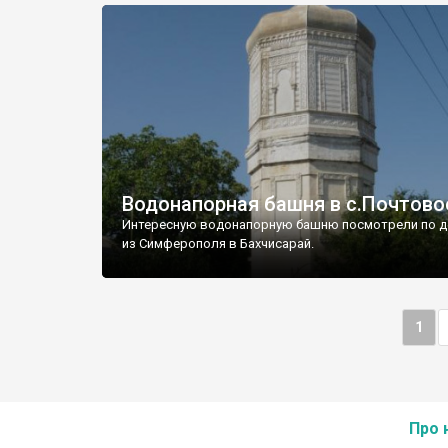
Водонапорная башня в с.Почтово
Интересную водонапорную башню посмотрели по д
из Симферополя в Бахчисарай.
1
Про 