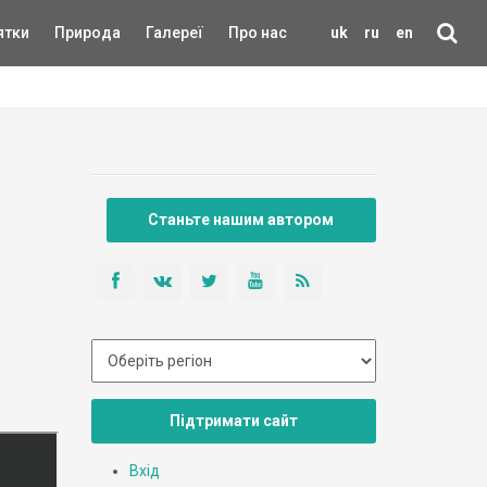
ятки
Природа
Галереї
Про нас
uk
ru
en
Станьте нашим автором
Підтримати сайт
Вхід