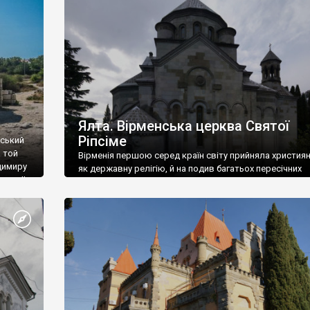
ефактів
називаються «повстяками» (postaki)…” “Вино. Крим
єкту
виробляє відмінне вино і його вдосталь: воно все ду
го».
легке біле і дуже […]
ти та
Ялта. Вірменська церква Святої
Ріпсіме
вський
 той
Вірменія першою серед країн світу прийняла христия
димиру
як державну релігію, й на подив багатьох пересічних
илю ІІ,
українців, які усіх кавказців вважають мусульманами,
 в
вірмени є відданими вірянами Христа