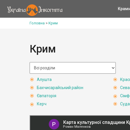
Крам
Головна
>
Крим
Крим
Алушта
Крас
Бахчисарайський район
Сева
Євпаторія
Сімф
Керч
Суда