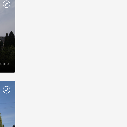
же
нство,