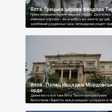
Ялта. Грецька церква Феодора Ти
Греки залишили Україні чималий спадок. Достатньо 
ніжинські огірочки – ви ж мабуть всі знаєте, що цей,
загублений у радянські часи, легендарний рецепт пр
Ніжин греки?
Ялта . Палац нащадків Мордовськ
орди
Дивне місто все таки Ялта. Такого контрасту між
багатством і бідністю, між розкішшю і розрухою в Ук
більше не знайдеш.