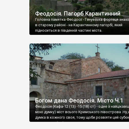
Феодосія. Пагорб Карантинний
Головна памятка Феодосії - Генуезька фортеця знах
в старому районі - на Карантинному пагорбі, який
підноситься в південній частині міста.
Богом дана Феодосія. Місто Ч.1
Феодосія (Кафа-12 (13) -15 (18) ст) - одне з найцікаві
мою думку) міст всього Кримського півострова .Ну,
думка в кожного своя, тому щоби розвіяти цей субєк
запрошую відвідати це