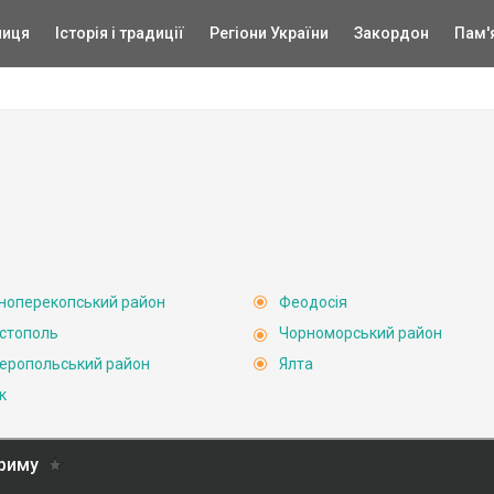
ниця
Історія і традиції
Регіони України
Закордон
Пам'
ноперекопський район
Феодосія
стополь
Чорноморський район
еропольський район
Ялта
к