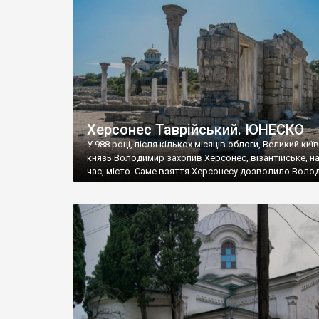
музею «Новгородський музей-заповідник» сотні арт
візантійської доби. Раритети викрадені з фондів об’
культурної спадщини ЮНЕСКО «Херсонеса Таврійсько
Офіційно – на виставку «Золото Візантії», але експер
влада в Україні вважають це лише […]
Херсонес Таврійський. ЮНЕСКО
У 988 році, після кількох місяців облоги, Великий киї
князь Володимир захопив Херсонес, візантійське, на
час, місто. Саме взяття Херсонесу дозволило Воло
диктувати свої умови візантійському імператору Вас
та одружитися з його дочкою Ганною. Цього ж року,
Херсонесі Володимир-язичник, став Василем-
християнином. А потім було Хрещення Русі. На честь
Херсонесу Таврійського названо місто […]