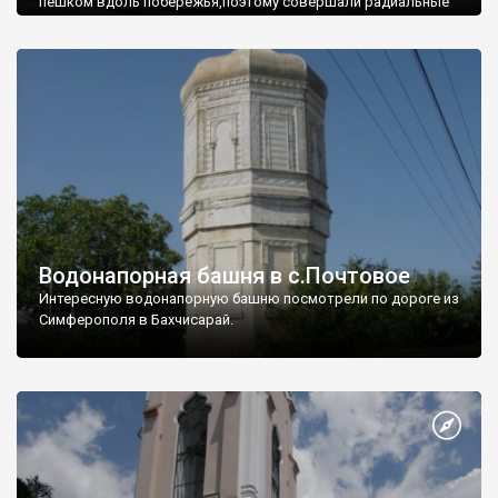
пешком вдоль побережья,поэтому совершали радиальные
вылазки из Оленевки.
Водонапорная башня в с.Почтовое
Интересную водонапорную башню посмотрели по дороге из
Симферополя в Бахчисарай.