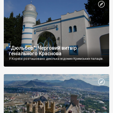
“Дюльбер”. Черговий витвір
геніального Краснова
У Кореїзі розташовано декілька відомих Кримських палаців.