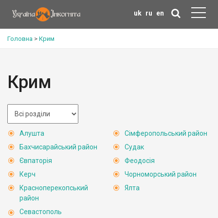
uk
ru
en
Головна
>
Крим
Крим
Алушта
Сімферопольський район
Бахчисарайський район
Судак
Євпаторія
Феодосія
Керч
Чорноморський район
Красноперекопський
Ялта
район
Севастополь