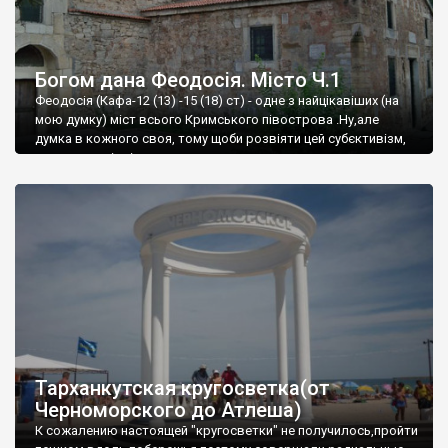
Богом дана Феодосія. Місто Ч.1
Феодосія (Кафа-12 (13) -15 (18) ст) - одне з найцікавіших (на
мою думку) міст всього Кримського півострова .Ну,але
думка в кожного своя, тому щоби розвіяти цей субєктивізм,
запрошую відвідати це
Тарханкутская кругосветка(от
Черноморского до Атлеша)
К сожалению настоящей "кругосветки" не получилось,пройти