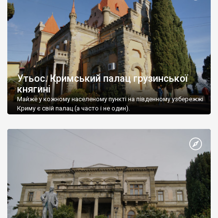
Утьос. Кримський палац грузинської
княгині
Майже у кожному населеному пункті на південному узбережжі
Криму є свій палац (а часто і не один).