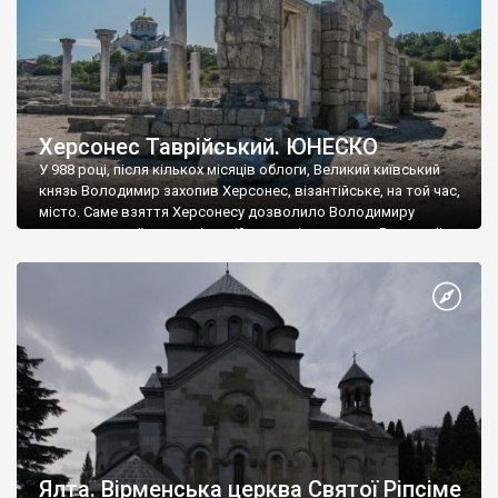
Херсонес Таврійський. ЮНЕСКО
У 988 році, після кількох місяців облоги, Великий київський
князь Володимир захопив Херсонес, візантійське, на той час,
місто. Саме взяття Херсонесу дозволило Володимиру
диктувати свої умови візантійському імператору Василю ІІ, та
одружитися з його дочкою Ганною. Цього ж року, в
Херсонесі Володимир-язичник, став Василем-християнином.
А потім було Хрещення Русі. На честь Херсонесу Таврійського
названо місто […]
Ялта. Вірменська церква Святої Ріпсіме