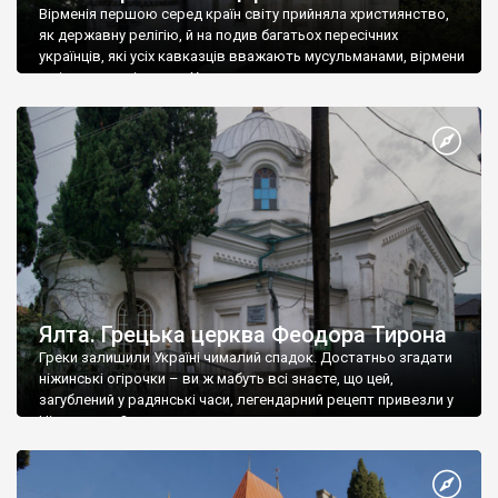
Вірменія першою серед країн світу прийняла християнство,
як державну релігію, й на подив багатьох пересічних
українців, які усіх кавказців вважають мусульманами, вірмени
є відданими вірянами Христа
Ялта. Грецька церква Феодора Тирона
Греки залишили Україні чималий спадок. Достатньо згадати
ніжинські огірочки – ви ж мабуть всі знаєте, що цей,
загублений у радянські часи, легендарний рецепт привезли у
Ніжин греки?