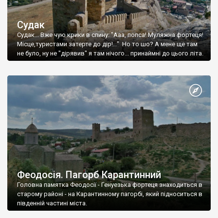
Судак
Судак... Вже чую крики в спину: "Ааа, попса! Муляжна фортеця!
Місце,туристами затерте до дір!..." Но то шо? А мене ще там
не було, ну не "дірявив" я там нічого... принаймні до цього літа.
Феодосія. Пагорб Карантинний
Головна памятка Феодосії - Генуезька фортеця знаходиться в
старому районі - на Карантинному пагорбі, який підноситься в
південній частині міста.