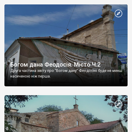
Богом дана Феодосія. Місто Ч.2
Друга частина звіту про "Богом дану" Феодосію буде не менш
насиченою ніж перша.