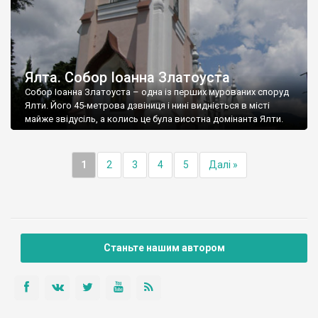
Ялта. Собор Іоанна Златоуста
Собор Іоанна Златоуста – одна із перших мурованих споруд
Ялти. Його 45-метрова дзвіниця і нині видніється в місті
майже звідусіль, а колись це була висотна домінанта Ялти.
1
2
3
4
5
Далі »
Станьте нашим автором