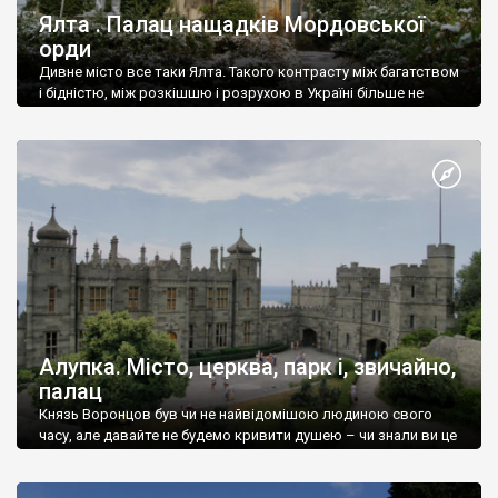
Ялта . Палац нащадків Мордовської
орди
Дивне місто все таки Ялта. Такого контрасту між багатством
і бідністю, між розкішшю і розрухою в Україні більше не
знайдеш.
Алупка. Місто, церква, парк і, звичайно,
палац
Князь Воронцов був чи не найвідомішою людиною свого
часу, але давайте не будемо кривити душею – чи знали ви це
прізвище до відвідин Алупки? Мабуть все таки ні.