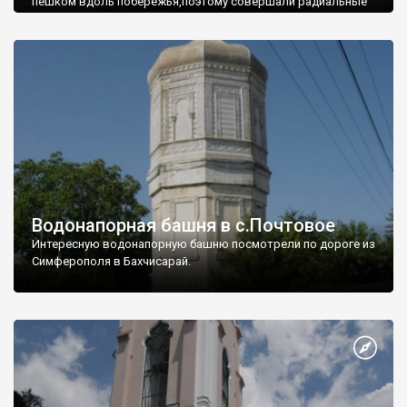
пешком вдоль побережья,поэтому совершали радиальные
вылазки из Оленевки.
Водонапорная башня в с.Почтовое
Интересную водонапорную башню посмотрели по дороге из
Симферополя в Бахчисарай.