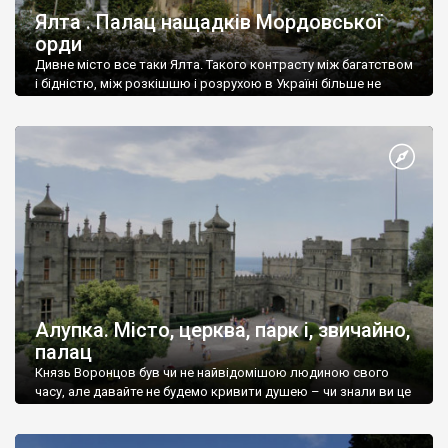
Ялта . Палац нащадків Мордовської
орди
Дивне місто все таки Ялта. Такого контрасту між багатством
і бідністю, між розкішшю і розрухою в Україні більше не
знайдеш.
Алупка. Місто, церква, парк і, звичайно,
палац
Князь Воронцов був чи не найвідомішою людиною свого
часу, але давайте не будемо кривити душею – чи знали ви це
прізвище до відвідин Алупки? Мабуть все таки ні.