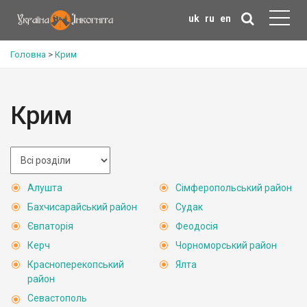
uk
ru
en
Головна
>
Крим
Крим
Алушта
Сімферопольський район
Бахчисарайський район
Судак
Євпаторія
Феодосія
Керч
Чорноморський район
Красноперекопський
Ялта
район
Севастополь