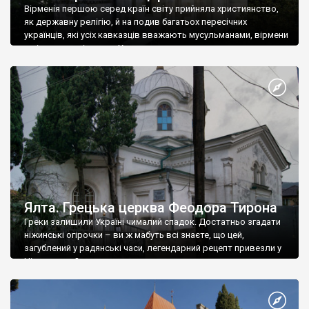
Вірменія першою серед країн світу прийняла християнство,
як державну релігію, й на подив багатьох пересічних
українців, які усіх кавказців вважають мусульманами, вірмени
є відданими вірянами Христа
Ялта. Грецька церква Феодора Тирона
Греки залишили Україні чималий спадок. Достатньо згадати
ніжинські огірочки – ви ж мабуть всі знаєте, що цей,
загублений у радянські часи, легендарний рецепт привезли у
Ніжин греки?