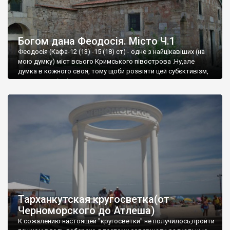
Богом дана Феодосія. Місто Ч.1
Феодосія (Кафа-12 (13) -15 (18) ст) - одне з найцікавіших (на
мою думку) міст всього Кримського півострова .Ну,але
думка в кожного своя, тому щоби розвіяти цей субєктивізм,
запрошую відвідати це
Тарханкутская кругосветка(от
Черноморского до Атлеша)
К сожалению настоящей "кругосветки" не получилось,пройти