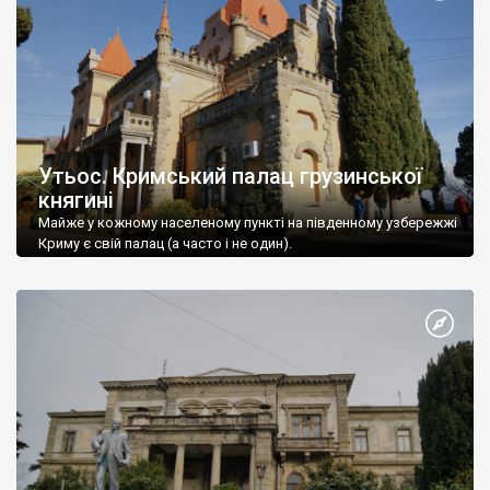
Утьос. Кримський палац грузинської
княгині
Майже у кожному населеному пункті на південному узбережжі
Криму є свій палац (а часто і не один).