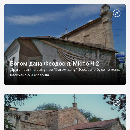
Богом дана Феодосія. Місто Ч.2
Друга частина звіту про "Богом дану" Феодосію буде не менш
насиченою ніж перша.