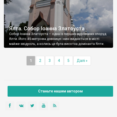
Ялта. Собор Іоанна Златоуста
Собор Іоанна Златоуста – одна із перших мурованих споруд
Ялти. Його 45-метрова дзвіниця і нині видніється в місті
майже звідусіль, а колись це була висотна домінанта Ялти.
1
2
3
4
5
Далі »
Станьте нашим автором