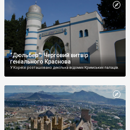
“Дюльбер”. Черговий витвір
геніального Краснова
У Кореїзі розташовано декілька відомих Кримських палаців.