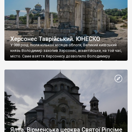
Херсонес Таврійський. ЮНЕСКО
У 988 році, після кількох місяців облоги, Великий київський
князь Володимир захопив Херсонес, візантійське, на той час,
місто. Саме взяття Херсонесу дозволило Володимиру
диктувати свої умови візантійському імператору Василю ІІ, та
одружитися з його дочкою Ганною. Цього ж року, в
Херсонесі Володимир-язичник, став Василем-християнином.
А потім було Хрещення Русі. На честь Херсонесу Таврійського
названо місто […]
Ялта. Вірменська церква Святої Ріпсіме