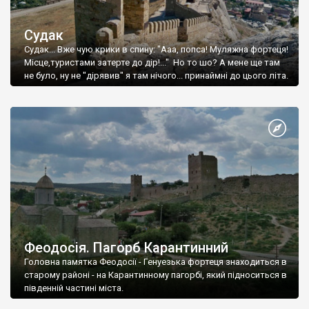
Судак
Судак... Вже чую крики в спину: "Ааа, попса! Муляжна фортеця!
Місце,туристами затерте до дір!..." Но то шо? А мене ще там
не було, ну не "дірявив" я там нічого... принаймні до цього літа.
Феодосія. Пагорб Карантинний
Головна памятка Феодосії - Генуезька фортеця знаходиться в
старому районі - на Карантинному пагорбі, який підноситься в
південній частині міста.