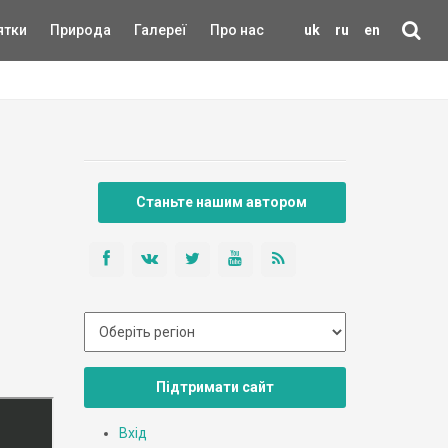
ятки
Природа
Галереї
Про нас
uk
ru
en
Станьте нашим автором
Підтримати сайт
Вхід