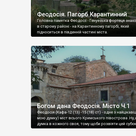
Феодосія. Пагорб Карантинний
Головна памятка Феодосії - Генуезька фортеця знах
в старому районі - на Карантинному пагорбі, який
підноситься в південній частині міста.
Богом дана Феодосія. Місто Ч.1
Феодосія (Кафа-12 (13) -15 (18) ст) - одне з найцікаві
мою думку) міст всього Кримського півострова .Ну,
думка в кожного своя, тому щоби розвіяти цей субєк
запрошую відвідати це