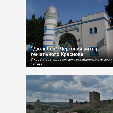
“Дюльбер”. Черговий витвір
геніального Краснова
У Кореїзі розташовано декілька відомих Кримських
палаців.