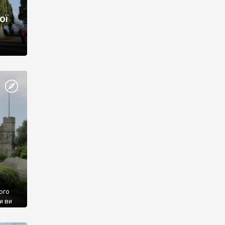
ої
ого
и ви