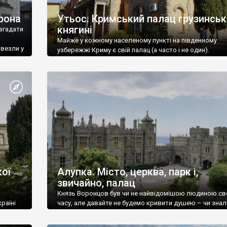
рона
Утьос. Кримський палац грузинськ
княгині
згадати
Майже у кожному населеному пункті на південному
ивезли у
узбережжі Криму є свій палац (а часто і не один).
ої
Алупка. Місто, церква, парк і,
звичайно, палац
Князь Воронцов був чи не найвідомішою людиною св
раїні
часу, але давайте не будемо кривити душею – чи знал
це прізвище до відвідин Алупки? Мабуть все таки ні.