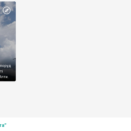
споруд
ті
Ялти.
та”