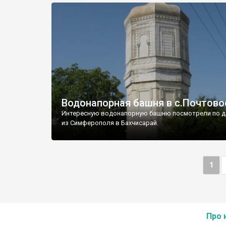
Водонапорная башня в с.Почтово
Интересную водонапорную башню посмотрели по д
из Симферополя в Бахчисарай.
1
Про 