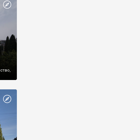
же
нство,