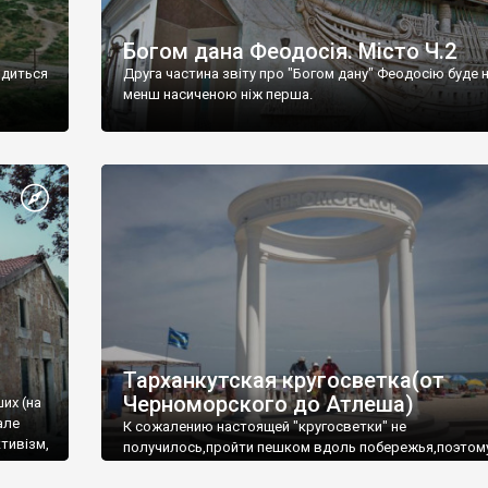
Богом дана Феодосія. Місто Ч.2
одиться
Друга частина звіту про "Богом дану" Феодосію буде 
менш насиченою ніж перша.
Тарханкутская кругосветка(от
Черноморского до Атлеша)
ших (на
але
К сожалению настоящей "кругосветки" не
тивізм,
получилось,пройти пешком вдоль побережья,поэтом
совершали радиальные вылазки из Оленевки.