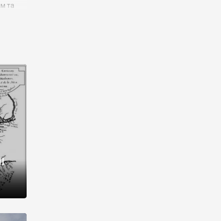
им та
ора і
є
го типу,
ей-
рний
ста:
 райони
від 2
I
і,
рукти,
 котрі