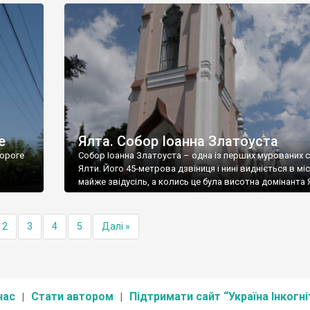
е
Ялта. Собор Іоанна Златоуста
ороге
Собор Іоанна Златоуста – одна із перших мурованих 
Ялти. Його 45-метрова дзвіниця і нині видніється в міс
майже звідусіль, а колись це була висотна домінанта 
2
3
4
5
Далі »
нас
Стати автором
Підтримати сайт “Україна Інкогні