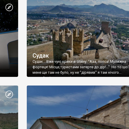
Судак
Судак... Вже чую крики в спину: "Ааа, попса! Муляжна
фортеця! Місце,туристами затерте до дір!..." Но то шо
мене ще там не було, ну не "дірявив" я там нічого...
принаймні до цього літа.