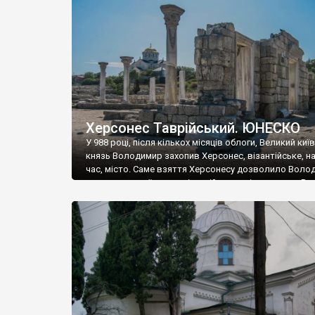
музею «Новгородський музей-заповідник» сотні арт
візантійської доби. Раритети викрадені з фондів об’
культурної спадщини ЮНЕСКО «Херсонеса Таврійсько
Офіційно – на виставку «Золото Візантії», але експер
влада в Україні вважають це лише […]
Херсонес Таврійський. ЮНЕСКО
У 988 році, після кількох місяців облоги, Великий киї
князь Володимир захопив Херсонес, візантійське, на
час, місто. Саме взяття Херсонесу дозволило Воло
диктувати свої умови візантійському імператору Вас
та одружитися з його дочкою Ганною. Цього ж року,
Херсонесі Володимир-язичник, став Василем-
християнином. А потім було Хрещення Русі. На честь
Херсонесу Таврійського названо місто […]