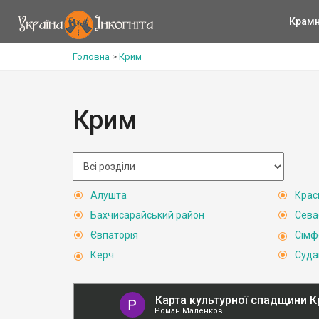
Крам
Головна
>
Крим
Крим
Алушта
Крас
Бахчисарайський район
Сева
Євпаторія
Сімф
Керч
Суда