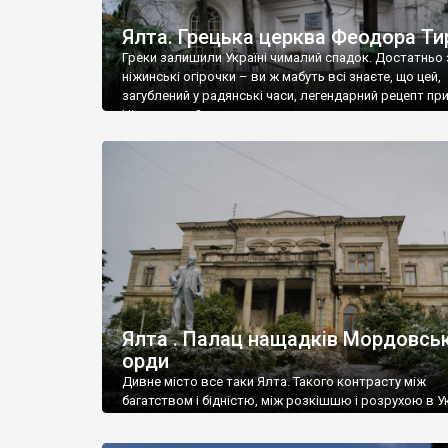
Ялта. Грецька церква Феодора Ти
Греки залишили Україні чималий спадок. Достатньо 
ніжинські огірочки – ви ж мабуть всі знаєте, що цей,
загублений у радянські часи, легендарний рецепт пр
Ніжин греки?
Ялта . Палац нащадків Мордовськ
орди
Дивне місто все таки Ялта. Такого контрасту між
багатством і бідністю, між розкішшю і розрухою в Ук
більше не знайдеш.