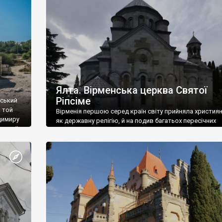
ефактів
називаються «повстяками» (postaki)…” “Вино. Крим
єкту
виробляє відмінне вино і його вдосталь: воно все ду
го».
легке біле і дуже […]
ти та
Ялта. Вірменська церква Святої
Ріпсіме
вський
 той
Вірменія першою серед країн світу прийняла христия
димиру
як державну релігію, й на подив багатьох пересічних
илю ІІ,
українців, які усіх кавказців вважають мусульманами,
 в
вірмени є відданими вірянами Христа