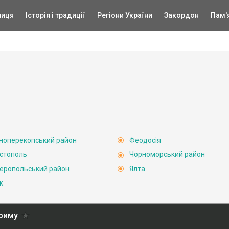
ниця
Історія і традиції
Регіони України
Закордон
Пам'
ноперекопський район
Феодосія
стополь
Чорноморський район
еропольський район
Ялта
к