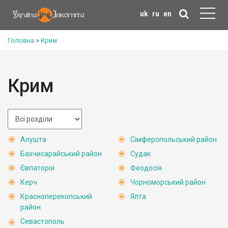
uk
ru
en
Головна
>
Крим
Крим
Алушта
Сімферопольський район
Бахчисарайський район
Судак
Євпаторія
Феодосія
Керч
Чорноморський район
Красноперекопський
Ялта
район
Севастополь