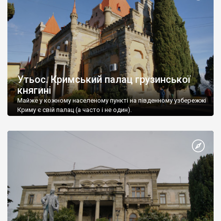
Утьос. Кримський палац грузинської
княгині
Майже у кожному населеному пункті на південному узбережжі
Криму є свій палац (а часто і не один).