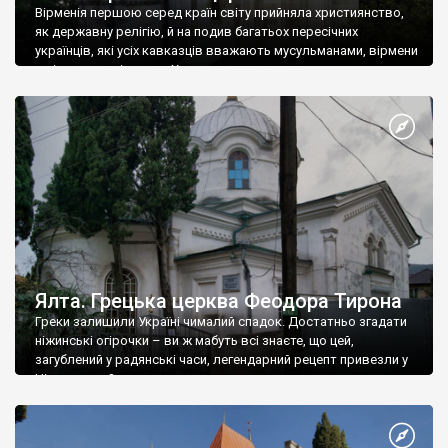
Вірменія першою серед країн світу прийняла християнство,
як державну релігію, й на подив багатьох пересічних
українців, які усіх кавказців вважають мусульманами, вірмени
є відданими вірянами Христа
Ялта. Грецька церква Феодора Тирона
Греки залишили Україні чималий спадок. Достатньо згадати
ніжинські огірочки – ви ж мабуть всі знаєте, що цей,
загублений у радянські часи, легендарний рецепт привезли у
Ніжин греки?