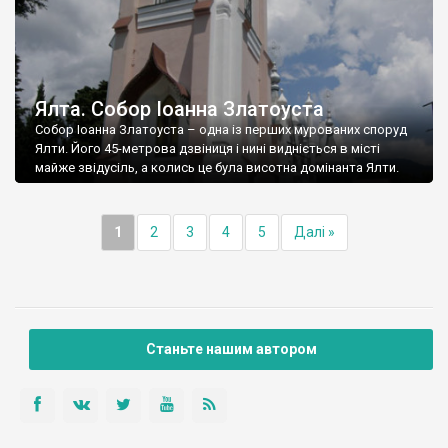
Ялта. Собор Іоанна Златоуста
Собор Іоанна Златоуста – одна із перших мурованих споруд
Ялти. Його 45-метрова дзвіниця і нині видніється в місті
майже звідусіль, а колись це була висотна домінанта Ялти.
1
2
3
4
5
Далі »
Станьте нашим автором