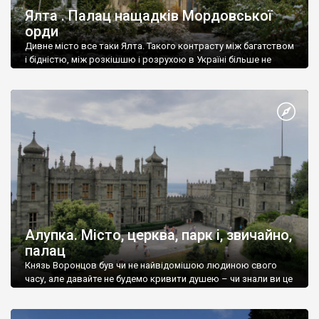
Ялта . Палац нащадків Мордовської
орди
Дивне місто все таки Ялта. Такого контрасту між багатством
і бідністю, між розкішшю і розрухою в Україні більше не
знайдеш.
Алупка. Місто, церква, парк і, звичайно,
палац
Князь Воронцов був чи не найвідомішою людиною свого
часу, але давайте не будемо кривити душею – чи знали ви це
прізвище до відвідин Алупки? Мабуть все таки ні.