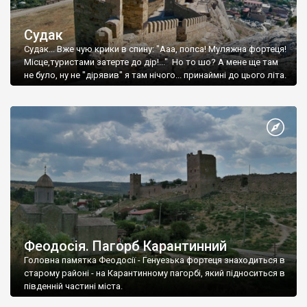
Судак
Судак... Вже чую крики в спину: "Ааа, попса! Муляжна фортеця!
Місце,туристами затерте до дір!..." Но то шо? А мене ще там
не було, ну не "дірявив" я там нічого... принаймні до цього літа.
Феодосія. Пагорб Карантинний
Головна памятка Феодосії - Генуезька фортеця знаходиться в
старому районі - на Карантинному пагорбі, який підноситься в
південній частині міста.