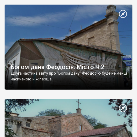
Богом дана Феодосія. Місто Ч.2
Друга частина звіту про "Богом дану" Феодосію буде не менш
насиченою ніж перша.