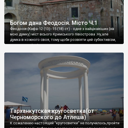
Богом дана Феодосія. Місто Ч.1
Феодосія (Кафа-12 (13) -15 (18) ст) - одне з найцікавіших (на
мою думку) міст всього Кримського півострова .Ну,але
думка в кожного своя, тому щоби розвіяти цей субєктивізм,
запрошую відвідати це
Тарханкутская кругосветка(от
Черноморского до Атлеша)
К сожалению настоящей "кругосветки" не получилось,пройти