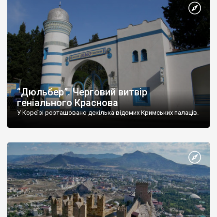
“Дюльбер”. Черговий витвір
геніального Краснова
У Кореїзі розташовано декілька відомих Кримських палаців.