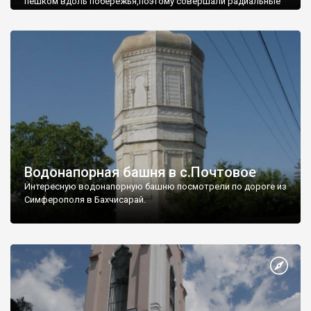
пешком вдоль побережья,поэтому совершали радиальные
вылазки из Оленевки.
Водонапорная башня в с.Почтовое
Интересную водонапорную башню посмотрели по дороге из
Симферополя в Бахчисарай.