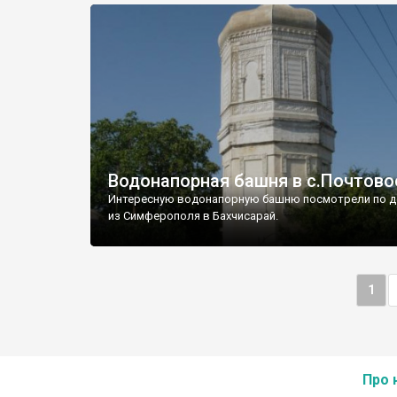
Водонапорная башня в с.Почтово
Интересную водонапорную башню посмотрели по д
из Симферополя в Бахчисарай.
1
Про 