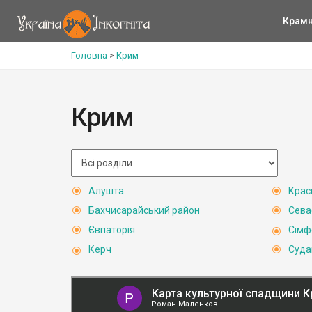
Крам
Головна
>
Крим
Крим
Алушта
Крас
Бахчисарайський район
Сева
Євпаторія
Сімф
Керч
Суда