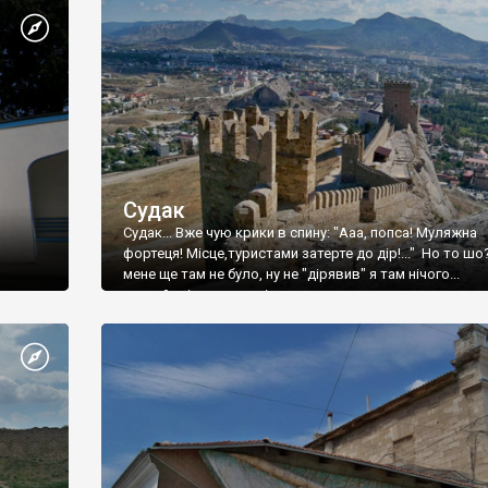
Судак
Судак... Вже чую крики в спину: "Ааа, попса! Муляжна
фортеця! Місце,туристами затерте до дір!..." Но то шо
мене ще там не було, ну не "дірявив" я там нічого...
принаймні до цього літа.