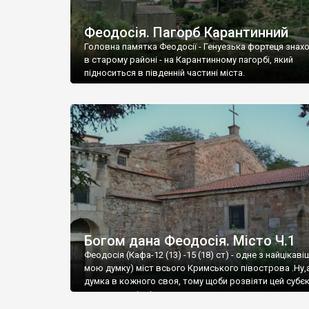
Феодосія. Пагорб Карантинний
Головна памятка Феодосії - Генуезька фортеця знах
в старому районі - на Карантинному пагорбі, який
підноситься в південній частині міста.
Богом дана Феодосія. Місто Ч.1
Феодосія (Кафа-12 (13) -15 (18) ст) - одне з найцікаві
мою думку) міст всього Кримського півострова .Ну,
думка в кожного своя, тому щоби розвіяти цей субєк
запрошую відвідати це