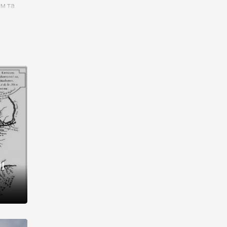
им та
ора і
є
го типу,
ей-
рний
ста:
 райони
від 2
I
і,
рукти,
 котрі