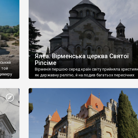
ефактів
називаються «повстяками» (postaki)…” “Вино. Крим
єкту
виробляє відмінне вино і його вдосталь: воно все ду
го».
легке біле і дуже […]
ти та
Ялта. Вірменська церква Святої
Ріпсіме
вський
 той
Вірменія першою серед країн світу прийняла христия
димиру
як державну релігію, й на подив багатьох пересічних
илю ІІ,
українців, які усіх кавказців вважають мусульманами,
 в
вірмени є відданими вірянами Христа