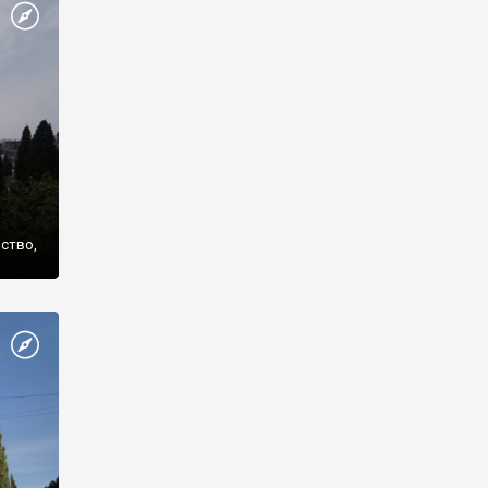
же
нство,