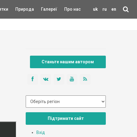
ятки
Природа
Галереї
Про нас
uk
ru
en
Станьте нашим автором
Підтримати сайт
Вхід