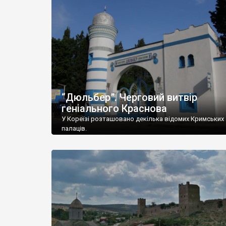
“Дюльбер”. Черговий витвір
геніального Краснова
У Кореїзі розташовано декілька відомих Кримських
палаців.