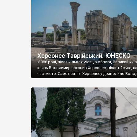
музею «Новгородський музей-заповідник» сотні арт
візантійської доби. Раритети викрадені з фондів об’
культурної спадщини ЮНЕСКО «Херсонеса Таврійсько
Офіційно – на виставку «Золото Візантії», але експер
влада в Україні вважають це лише […]
Херсонес Таврійський. ЮНЕСКО
У 988 році, після кількох місяців облоги, Великий киї
князь Володимир захопив Херсонес, візантійське, на
час, місто. Саме взяття Херсонесу дозволило Воло
диктувати свої умови візантійському імператору Вас
та одружитися з його дочкою Ганною. Цього ж року,
Херсонесі Володимир-язичник, став Василем-
християнином. А потім було Хрещення Русі. На честь
Херсонесу Таврійського названо місто […]