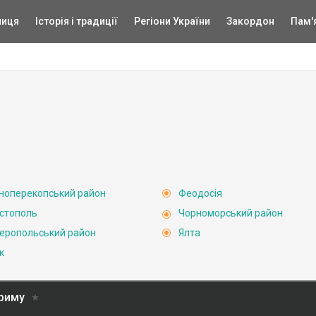
ниця
Історія і традиції
Регіони України
Закордон
Пам'
ноперекопський район
Феодосія
стополь
Чорноморський район
еропольський район
Ялта
к