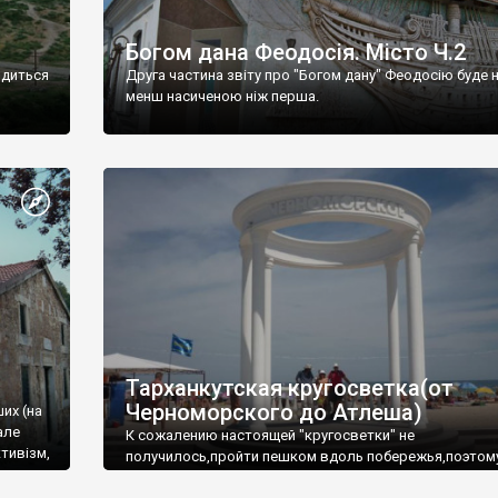
Богом дана Феодосія. Місто Ч.2
одиться
Друга частина звіту про "Богом дану" Феодосію буде 
менш насиченою ніж перша.
Тарханкутская кругосветка(от
Черноморского до Атлеша)
ших (на
але
К сожалению настоящей "кругосветки" не
тивізм,
получилось,пройти пешком вдоль побережья,поэтом
совершали радиальные вылазки из Оленевки.