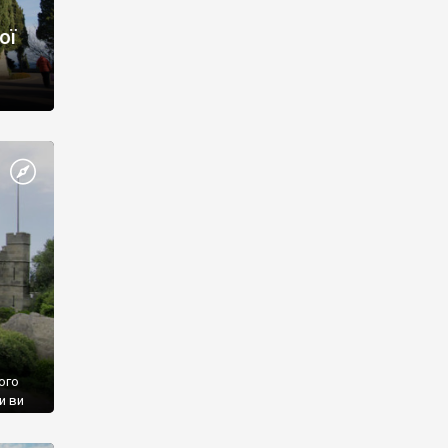
ої
ого
и ви