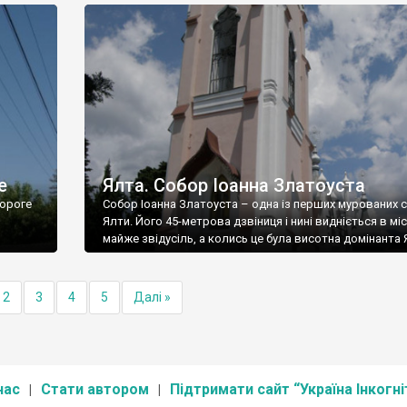
е
Ялта. Собор Іоанна Златоуста
ороге
Собор Іоанна Златоуста – одна із перших мурованих 
Ялти. Його 45-метрова дзвіниця і нині видніється в міс
майже звідусіль, а колись це була висотна домінанта 
2
3
4
5
Далі »
нас
Стати автором
Підтримати сайт “Україна Інкогні