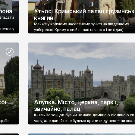
рона
Утьос. Кримський палац грузинськ
княгині
згадати
Майже у кожному населеному пункті на південному
ивезли у
узбережжі Криму є свій палац (а часто і не один).
ої
Алупка. Місто, церква, парк і,
звичайно, палац
Князь Воронцов був чи не найвідомішою людиною св
раїні
часу, але давайте не будемо кривити душею – чи знал
це прізвище до відвідин Алупки? Мабуть все таки ні.