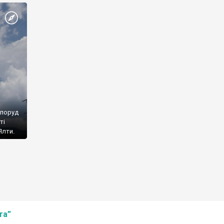
споруд
ті
Ялти.
та”