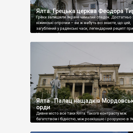
Ялта. Грецька церква Феодора Ти
Греки залишили Україні чималий спадок. Достатньо 
ніжинські огірочки – ви ж мабуть всі знаєте, що цей,
загублений у радянські часи, легендарний рецепт пр
Ніжин греки?
Ялта . Палац нащадків Мордовськ
орди
Дивне місто все таки Ялта. Такого контрасту між
багатством і бідністю, між розкішшю і розрухою в Ук
більше не знайдеш.