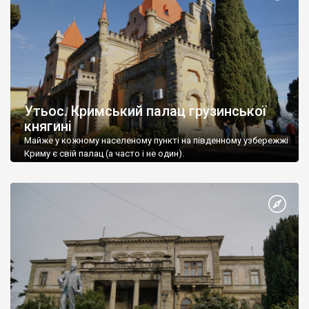
Утьос. Кримський палац грузинської
княгині
Майже у кожному населеному пункті на південному узбережжі
Криму є свій палац (а часто і не один).