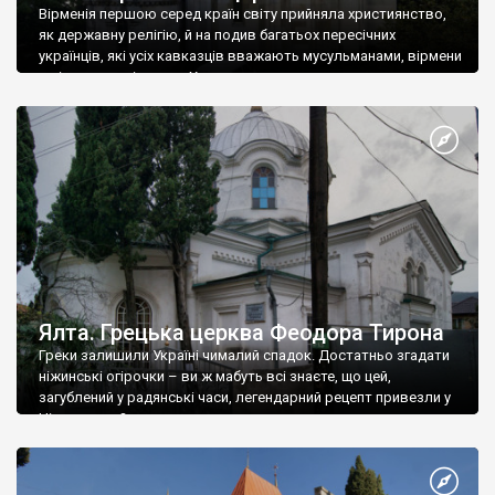
Вірменія першою серед країн світу прийняла християнство,
як державну релігію, й на подив багатьох пересічних
українців, які усіх кавказців вважають мусульманами, вірмени
є відданими вірянами Христа
Ялта. Грецька церква Феодора Тирона
Греки залишили Україні чималий спадок. Достатньо згадати
ніжинські огірочки – ви ж мабуть всі знаєте, що цей,
загублений у радянські часи, легендарний рецепт привезли у
Ніжин греки?