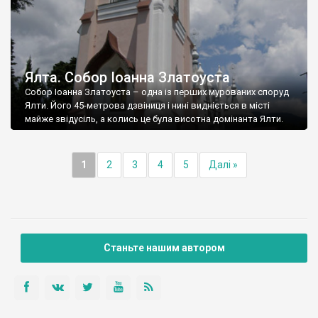
Ялта. Собор Іоанна Златоуста
Собор Іоанна Златоуста – одна із перших мурованих споруд
Ялти. Його 45-метрова дзвіниця і нині видніється в місті
майже звідусіль, а колись це була висотна домінанта Ялти.
1
2
3
4
5
Далі »
Станьте нашим автором