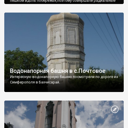
пешком вдоль побережья,поэтому совершали радиальные
вылазки из Оленевки.
Водонапорная башня в с.Почтовое
Интересную водонапорную башню посмотрели по дороге из
Симферополя в Бахчисарай.