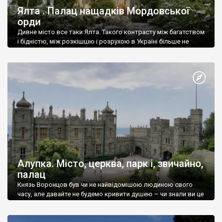
Ялта . Палац нащадків Мордовської
орди
Дивне місто все таки Ялта. Такого контрасту між багатством
і бідністю, між розкішшю і розрухою в Україні більше не
знайдеш.
Алупка. Місто, церква, парк і, звичайно,
палац
Князь Воронцов був чи не найвідомішою людиною свого
часу, але давайте не будемо кривити душею – чи знали ви це
прізвище до відвідин Алупки? Мабуть все таки ні.