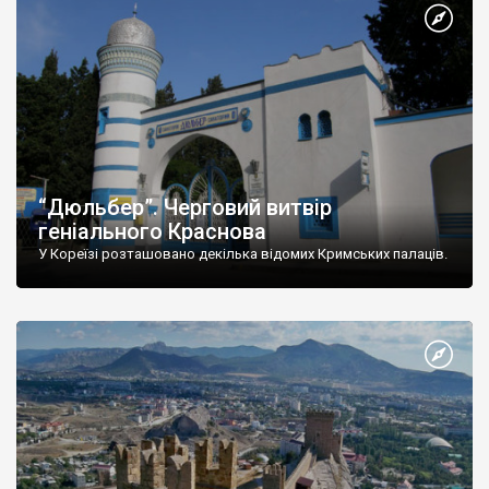
“Дюльбер”. Черговий витвір
геніального Краснова
У Кореїзі розташовано декілька відомих Кримських палаців.