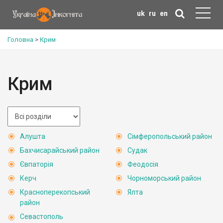
uk
ru
en
Головна
>
Крим
Крим
Алушта
Сімферопольський район
Бахчисарайський район
Судак
Євпаторія
Феодосія
Керч
Чорноморський район
Красноперекопський
Ялта
район
Севастополь