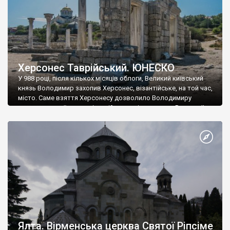
Херсонес Таврійський. ЮНЕСКО
У 988 році, після кількох місяців облоги, Великий київський
князь Володимир захопив Херсонес, візантійське, на той час,
місто. Саме взяття Херсонесу дозволило Володимиру
диктувати свої умови візантійському імператору Василю ІІ, та
одружитися з його дочкою Ганною. Цього ж року, в
Херсонесі Володимир-язичник, став Василем-християнином.
А потім було Хрещення Русі. На честь Херсонесу Таврійського
названо місто […]
Ялта. Вірменська церква Святої Ріпсіме