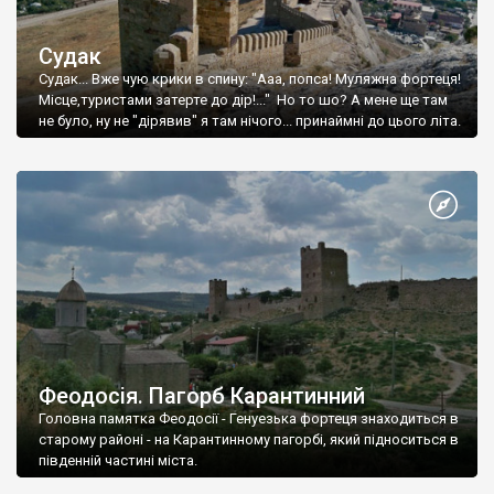
Судак
Судак... Вже чую крики в спину: "Ааа, попса! Муляжна фортеця!
Місце,туристами затерте до дір!..." Но то шо? А мене ще там
не було, ну не "дірявив" я там нічого... принаймні до цього літа.
Феодосія. Пагорб Карантинний
Головна памятка Феодосії - Генуезька фортеця знаходиться в
старому районі - на Карантинному пагорбі, який підноситься в
південній частині міста.