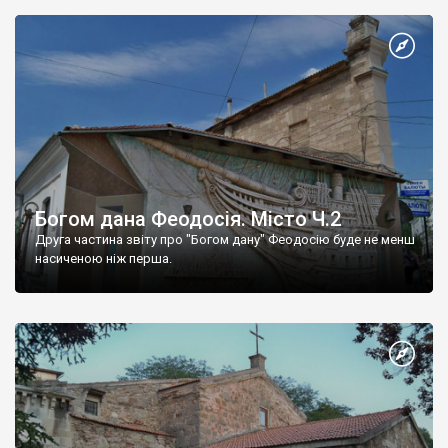
Богом дана Феодосія. Місто Ч.2
Друга частина звіту про "Богом дану" Феодосію буде не менш
насиченою ніж перша.