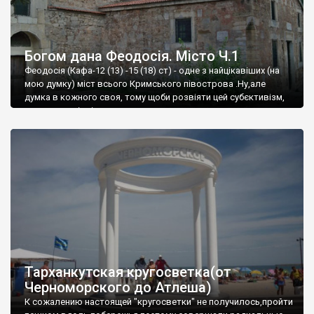
Богом дана Феодосія. Місто Ч.1
Феодосія (Кафа-12 (13) -15 (18) ст) - одне з найцікавіших (на
мою думку) міст всього Кримського півострова .Ну,але
думка в кожного своя, тому щоби розвіяти цей субєктивізм,
запрошую відвідати це
Тарханкутская кругосветка(от
Черноморского до Атлеша)
К сожалению настоящей "кругосветки" не получилось,пройти