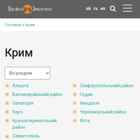
uk
ru
en
Головна
>
Крим
Крим
Алушта
Сімферопольський район
Бахчисарайський район
Судак
Євпаторія
Феодосія
Керч
Чорноморський район
Красноперекопський
Ялта
район
Севастополь