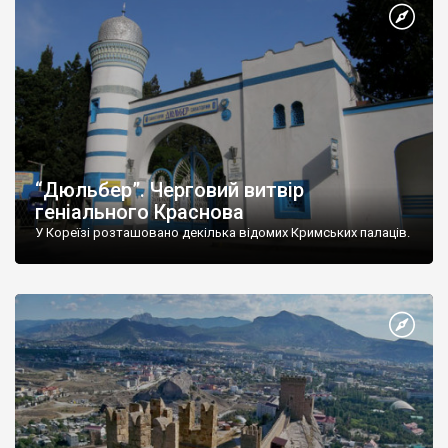
“Дюльбер”. Черговий витвір
геніального Краснова
У Кореїзі розташовано декілька відомих Кримських палаців.