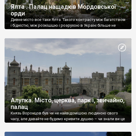
Ялта . Палац нащадків Мордовської
орди
Дивне місто все таки Ялта. Такого контрасту між багатством
і бідністю, між розкішшю і розрухою в Україні більше не
знайдеш.
Алупка. Місто, церква, парк і, звичайно,
палац
Князь Воронцов був чи не найвідомішою людиною свого
часу, але давайте не будемо кривити душею – чи знали ви це
прізвище до відвідин Алупки? Мабуть все таки ні.