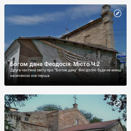
Богом дана Феодосія. Місто Ч.2
Друга частина звіту про "Богом дану" Феодосію буде не менш
насиченою ніж перша.