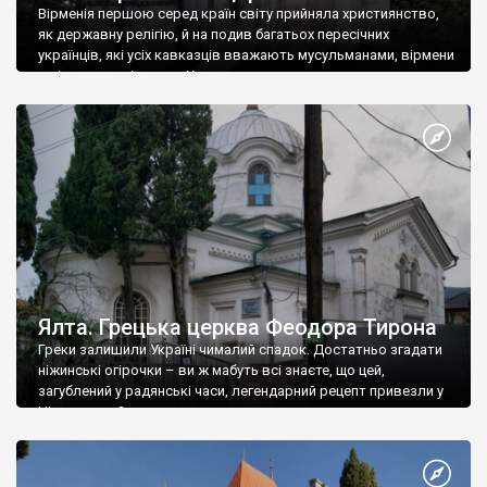
Вірменія першою серед країн світу прийняла християнство,
як державну релігію, й на подив багатьох пересічних
українців, які усіх кавказців вважають мусульманами, вірмени
є відданими вірянами Христа
Ялта. Грецька церква Феодора Тирона
Греки залишили Україні чималий спадок. Достатньо згадати
ніжинські огірочки – ви ж мабуть всі знаєте, що цей,
загублений у радянські часи, легендарний рецепт привезли у
Ніжин греки?