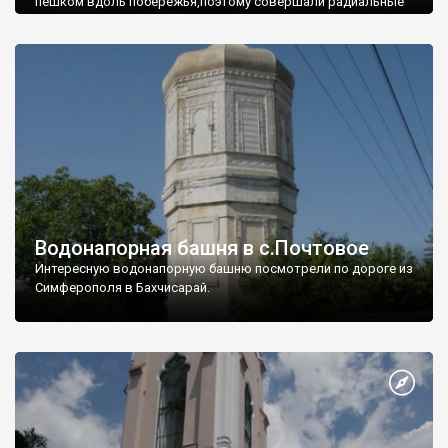
пешком вдоль побережья,поэтому совершали радиальные
вылазки из Оленевки.
Водонапорная башня в с.Почтовое
Интересную водонапорную башню посмотрели по дороге из
Симферополя в Бахчисарай.