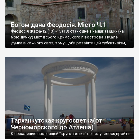
Богом дана Феодосія. Місто Ч.1
Феодосія (Кафа-12 (13) -15 (18) ст) - одне з найцікавіших (на
мою думку) міст всього Кримського півострова .Ну,але
думка в кожного своя, тому щоби розвіяти цей субєктивізм,
запрошую відвідати це
Тарханкутская кругосветка(от
Черноморского до Атлеша)
К сожалению настоящей "кругосветки" не получилось,пройти