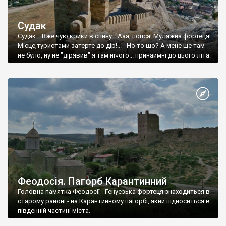
Судак
Судак... Вже чую крики в спину: "Ааа, попса! Муляжна фортеця!
Місце,туристами затерте до дір!..." Но то шо? А мене ще там
не було, ну не "дірявив" я там нічого... принаймні до цього літа.
Феодосія. Пагорб Карантинний
Головна памятка Феодосії - Генуезька фортеця знаходиться в
старому районі - на Карантинному пагорбі, який підноситься в
південній частині міста.