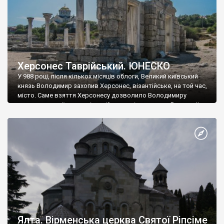
Херсонес Таврійський. ЮНЕСКО
У 988 році, після кількох місяців облоги, Великий київський
князь Володимир захопив Херсонес, візантійське, на той час,
місто. Саме взяття Херсонесу дозволило Володимиру
диктувати свої умови візантійському імператору Василю ІІ, та
одружитися з його дочкою Ганною. Цього ж року, в
Херсонесі Володимир-язичник, став Василем-християнином.
А потім було Хрещення Русі. На честь Херсонесу Таврійського
названо місто […]
Ялта. Вірменська церква Святої Ріпсіме