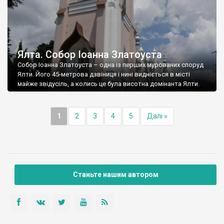
Ялта. Собор Іоанна Златоуста
Собор Іоанна Златоуста – одна із перших мурованих споруд
Ялти. Його 45-метрова дзвіниця і нині видніється в місті
майже звідусіль, а колись це була висотна домінанта Ялти.
1
2
3
4
5
Далі »
Станьте нашим автором