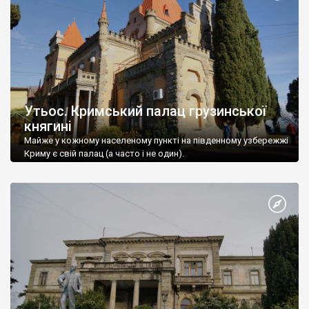
Утьос. Кримський палац грузинської
княгині
Майже у кожному населеному пункті на південному узбережжі
Криму є свій палац (а часто і не один).