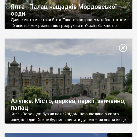
Ялта . Палац нащадків Мордовської
орди
Дивне місто все таки Ялта. Такого контрасту між багатством
і бідністю, між розкішшю і розрухою в Україні більше не
знайдеш.
Алупка. Місто, церква, парк і, звичайно,
палац
Князь Воронцов був чи не найвідомішою людиною свого
часу, але давайте не будемо кривити душею – чи знали ви це
прізвище до відвідин Алупки? Мабуть все таки ні.