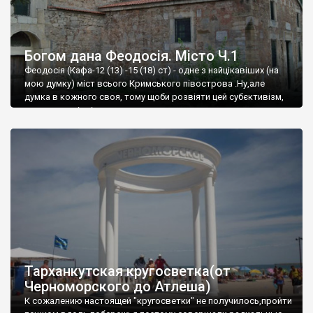
Богом дана Феодосія. Місто Ч.1
Феодосія (Кафа-12 (13) -15 (18) ст) - одне з найцікавіших (на
мою думку) міст всього Кримського півострова .Ну,але
думка в кожного своя, тому щоби розвіяти цей субєктивізм,
запрошую відвідати це
Тарханкутская кругосветка(от
Черноморского до Атлеша)
К сожалению настоящей "кругосветки" не получилось,пройти