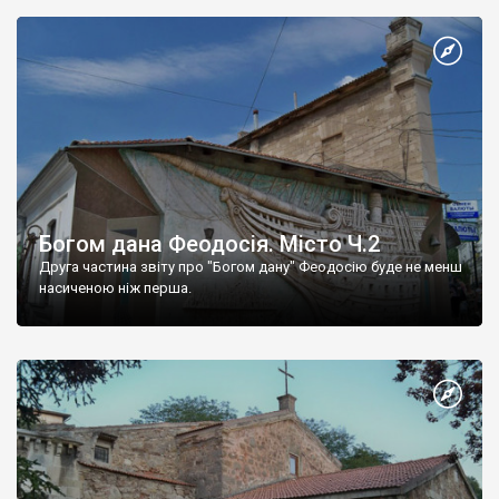
Богом дана Феодосія. Місто Ч.2
Друга частина звіту про "Богом дану" Феодосію буде не менш
насиченою ніж перша.