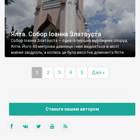
Ялта. Собор Іоанна Златоуста
Собор Іоанна Златоуста – одна із перших мурованих споруд
Ялти. Його 45-метрова дзвіниця і нині видніється в місті
майже звідусіль, а колись це була висотна домінанта Ялти.
1
2
3
4
5
Далі »
Станьте нашим автором