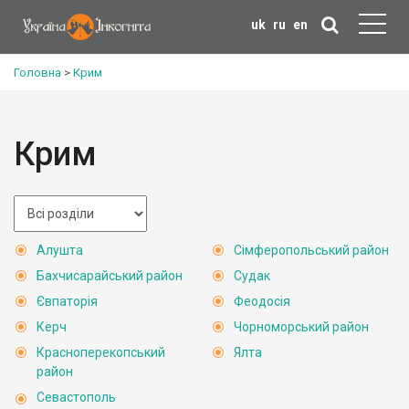
uk
ru
en
Головна
>
Крим
Крим
Алушта
Сімферопольський район
Бахчисарайський район
Судак
Євпаторія
Феодосія
Керч
Чорноморський район
Красноперекопський
Ялта
район
Севастополь