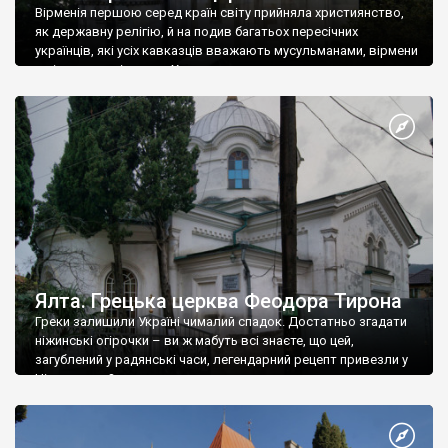
Вірменія першою серед країн світу прийняла християнство,
як державну релігію, й на подив багатьох пересічних
українців, які усіх кавказців вважають мусульманами, вірмени
є відданими вірянами Христа
Ялта. Грецька церква Феодора Тирона
Греки залишили Україні чималий спадок. Достатньо згадати
ніжинські огірочки – ви ж мабуть всі знаєте, що цей,
загублений у радянські часи, легендарний рецепт привезли у
Ніжин греки?