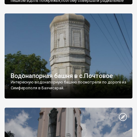
пешком вдоль побережья,поэтому совершали радиальные
вылазки из Оленевки.
Водонапорная башня в с.Почтовое
Интересную водонапорную башню посмотрели по дороге из
Симферополя в Бахчисарай.