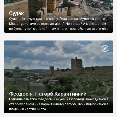
Судак
Судак... Вже чую крики в спину: "Ааа, попса! Муляжна фортеця!
Місце,туристами затерте до дір!..." Но то шо? А мене ще там
не було, ну не "дірявив" я там нічого... принаймні до цього літа.
Феодосія. Пагорб Карантинний
Головна памятка Феодосії - Генуезька фортеця знаходиться в
старому районі - на Карантинному пагорбі, який підноситься в
південній частині міста.