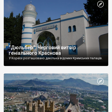
“Дюльбер”. Черговий витвір
геніального Краснова
У Кореїзі розташовано декілька відомих Кримських палаців.