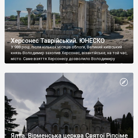
Херсонес Таврійський. ЮНЕСКО
У 988 році, після кількох місяців облоги, Великий київський
князь Володимир захопив Херсонес, візантійське, на той час,
місто. Саме взяття Херсонесу дозволило Володимиру
диктувати свої умови візантійському імператору Василю ІІ, та
одружитися з його дочкою Ганною. Цього ж року, в
Херсонесі Володимир-язичник, став Василем-християнином.
А потім було Хрещення Русі. На честь Херсонесу Таврійського
названо місто […]
Ялта. Вірменська церква Святої Ріпсіме