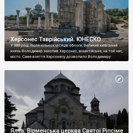
Херсонес Таврійський. ЮНЕСКО
У 988 році, після кількох місяців облоги, Великий київський
князь Володимир захопив Херсонес, візантійське, на той час,
місто. Саме взяття Херсонесу дозволило Володимиру
диктувати свої умови візантійському імператору Василю ІІ, та
одружитися з його дочкою Ганною. Цього ж року, в
Херсонесі Володимир-язичник, став Василем-християнином.
А потім було Хрещення Русі. На честь Херсонесу Таврійського
названо місто […]
Ялта. Вірменська церква Святої Ріпсіме