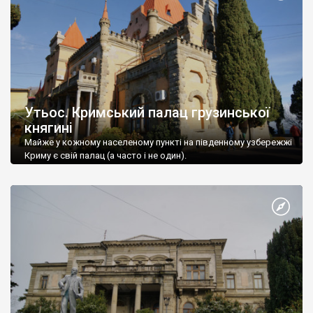
Утьос. Кримський палац грузинської
княгині
Майже у кожному населеному пункті на південному узбережжі
Криму є свій палац (а часто і не один).