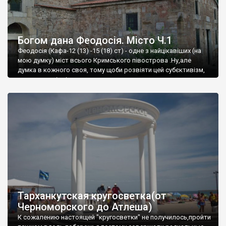
Богом дана Феодосія. Місто Ч.1
Феодосія (Кафа-12 (13) -15 (18) ст) - одне з найцікавіших (на
мою думку) міст всього Кримського півострова .Ну,але
думка в кожного своя, тому щоби розвіяти цей субєктивізм,
запрошую відвідати це
Тарханкутская кругосветка(от
Черноморского до Атлеша)
К сожалению настоящей "кругосветки" не получилось,пройти