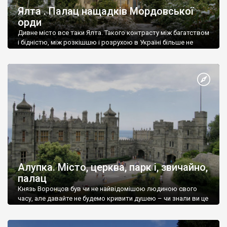
Ялта . Палац нащадків Мордовської
орди
Дивне місто все таки Ялта. Такого контрасту між багатством
і бідністю, між розкішшю і розрухою в Україні більше не
знайдеш.
Алупка. Місто, церква, парк і, звичайно,
палац
Князь Воронцов був чи не найвідомішою людиною свого
часу, але давайте не будемо кривити душею – чи знали ви це
прізвище до відвідин Алупки? Мабуть все таки ні.