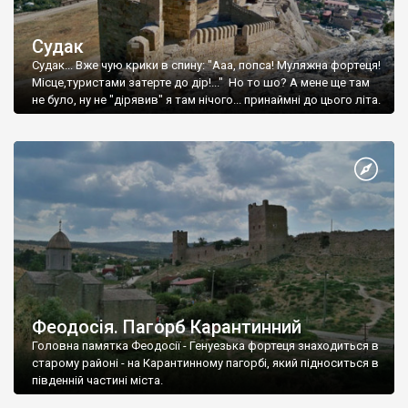
Судак
Судак... Вже чую крики в спину: "Ааа, попса! Муляжна фортеця!
Місце,туристами затерте до дір!..." Но то шо? А мене ще там
не було, ну не "дірявив" я там нічого... принаймні до цього літа.
Феодосія. Пагорб Карантинний
Головна памятка Феодосії - Генуезька фортеця знаходиться в
старому районі - на Карантинному пагорбі, який підноситься в
південній частині міста.