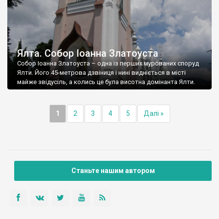
Ялта. Собор Іоанна Златоуста
Собор Іоанна Златоуста – одна із перших мурованих споруд
Ялти. Його 45-метрова дзвіниця і нині видніється в місті
майже звідусіль, а колись це була висотна домінанта Ялти.
1
2
3
4
5
Далі »
Станьте нашим автором