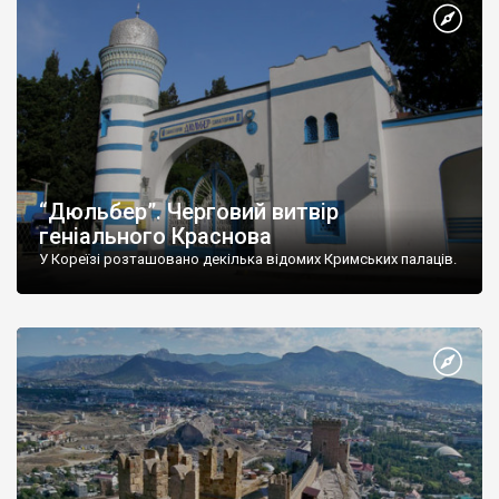
“Дюльбер”. Черговий витвір
геніального Краснова
У Кореїзі розташовано декілька відомих Кримських палаців.