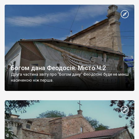
Богом дана Феодосія. Місто Ч.2
Друга частина звіту про "Богом дану" Феодосію буде не менш
насиченою ніж перша.