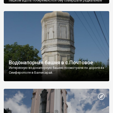
пешком вдоль побережья,поэтому совершали радиальные
вылазки из Оленевки.
Водонапорная башня в с.Почтовое
Интересную водонапорную башню посмотрели по дороге из
Симферополя в Бахчисарай.