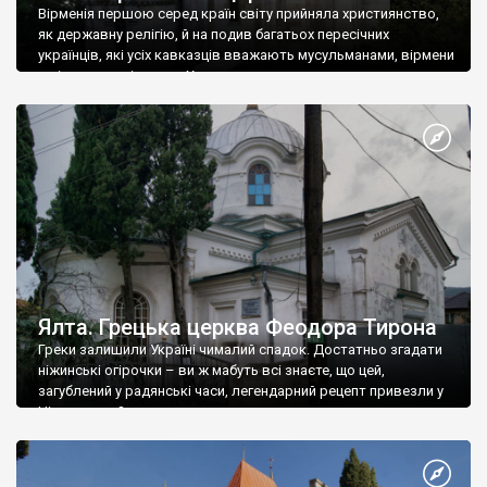
Вірменія першою серед країн світу прийняла християнство,
як державну релігію, й на подив багатьох пересічних
українців, які усіх кавказців вважають мусульманами, вірмени
є відданими вірянами Христа
Ялта. Грецька церква Феодора Тирона
Греки залишили Україні чималий спадок. Достатньо згадати
ніжинські огірочки – ви ж мабуть всі знаєте, що цей,
загублений у радянські часи, легендарний рецепт привезли у
Ніжин греки?