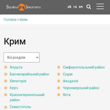
uk
ru
en
Головна
>
Крим
Крим
Алушта
Сімферопольський район
Бахчисарайський район
Судак
Євпаторія
Феодосія
Керч
Чорноморський район
Красноперекопський
Ялта
район
Севастополь