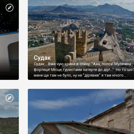
Судак
Судак... Вже чую крики в спину: "Ааа, попса! Муляжна
фортеця! Місце,туристами затерте до дір!..." Но то шо
мене ще там не було, ну не "дірявив" я там нічого...
принаймні до цього літа.