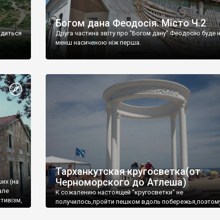
Богом дана Феодосія. Місто Ч.2
одиться
Друга частина звіту про "Богом дану" Феодосію буде 
менш насиченою ніж перша.
Тарханкутская кругосветка(от
Черноморского до Атлеша)
ших (на
але
К сожалению настоящей "кругосветки" не
тивізм,
получилось,пройти пешком вдоль побережья,поэтом
совершали радиальные вылазки из Оленевки.