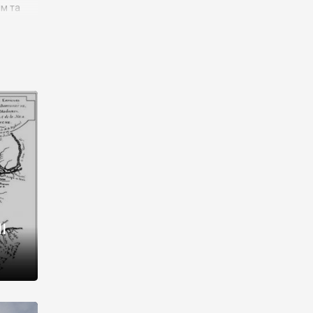
им та
ора і
є
го типу,
ей-
рний
ста:
 райони
від 2
I
і,
рукти,
 котрі