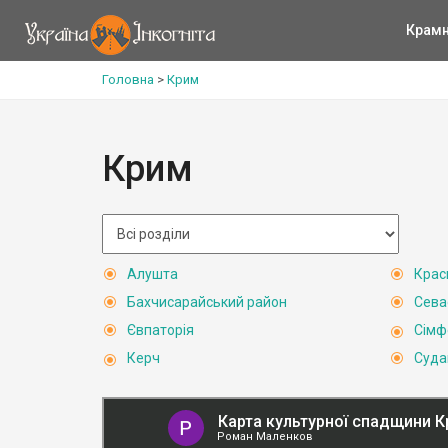
Крам
Головна
>
Крим
Крим
Алушта
Крас
Бахчисарайський район
Сева
Євпаторія
Сімф
Керч
Суда