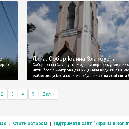
е
Ялта. Собор Іоанна Златоуста
ороге
Собор Іоанна Златоуста – одна із перших мурованих 
Ялти. Його 45-метрова дзвіниця і нині видніється в міс
майже звідусіль, а колись це була висотна домінанта 
2
3
4
5
Далі »
нас
Стати автором
Підтримати сайт “Україна Інкогні