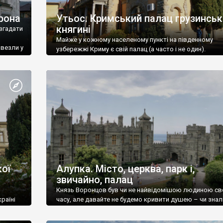
рона
Утьос. Кримський палац грузинськ
княгині
згадати
Майже у кожному населеному пункті на південному
ивезли у
узбережжі Криму є свій палац (а часто і не один).
ої
Алупка. Місто, церква, парк і,
звичайно, палац
Князь Воронцов був чи не найвідомішою людиною св
раїні
часу, але давайте не будемо кривити душею – чи знал
це прізвище до відвідин Алупки? Мабуть все таки ні.