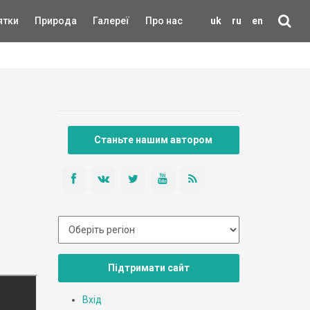
ятки
Природа
Галереї
Про нас
uk
ru
en
Станьте нашим автором
Підтримати сайт
Вхід