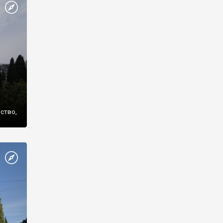
же
нство,