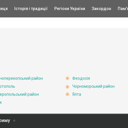
ниця
Історія і традиції
Регіони України
Закордон
Пам'
ноперекопський район
Феодосія
стополь
Чорноморський район
еропольський район
Ялта
к