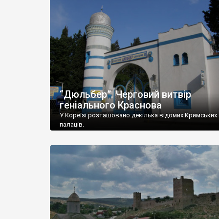
“Дюльбер”. Черговий витвір
геніального Краснова
У Кореїзі розташовано декілька відомих Кримських
палаців.