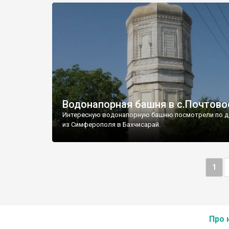
Водонапорная башня в с.Почтово
Интересную водонапорную башню посмотрели по д
из Симферополя в Бахчисарай.
1
Про 