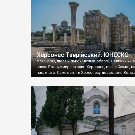
музею «Новгородський музей-заповідник» сотні арт
візантійської доби. Раритети викрадені з фондів об’
культурної спадщини ЮНЕСКО «Херсонеса Таврійсько
Офіційно – на виставку «Золото Візантії», але експер
влада в Україні вважають це лише […]
Херсонес Таврійський. ЮНЕСКО
У 988 році, після кількох місяців облоги, Великий киї
князь Володимир захопив Херсонес, візантійське, на
час, місто. Саме взяття Херсонесу дозволило Воло
диктувати свої умови візантійському імператору Вас
та одружитися з його дочкою Ганною. Цього ж року,
Херсонесі Володимир-язичник, став Василем-
християнином. А потім було Хрещення Русі. На честь
Херсонесу Таврійського названо місто […]