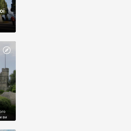
ої
ого
и ви