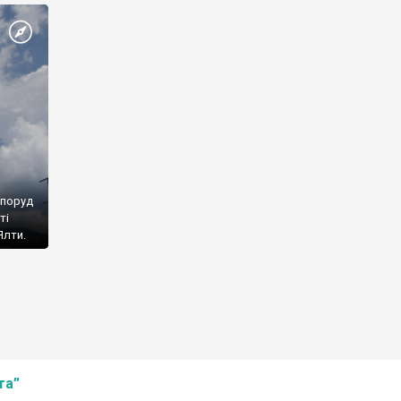
споруд
ті
Ялти.
та”