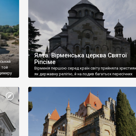
ефактів
називаються «повстяками» (postaki)…” “Вино. Крим
єкту
виробляє відмінне вино і його вдосталь: воно все ду
го».
легке біле і дуже […]
ти та
Ялта. Вірменська церква Святої
Ріпсіме
вський
 той
Вірменія першою серед країн світу прийняла христия
димиру
як державну релігію, й на подив багатьох пересічних
илю ІІ,
українців, які усіх кавказців вважають мусульманами,
 в
вірмени є відданими вірянами Христа