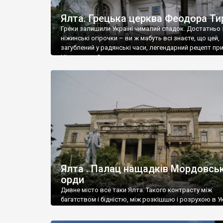
Ялта. Грецька церква Феодора Ти
Греки залишили Україні чималий спадок. Достатньо 
ніжинські огірочки – ви ж мабуть всі знаєте, що цей,
загублений у радянські часи, легендарний рецепт пр
Ніжин греки?
Ялта . Палац нащадків Мордовськ
орди
Дивне місто все таки Ялта. Такого контрасту між
багатством і бідністю, між розкішшю і розрухою в Ук
більше не знайдеш.