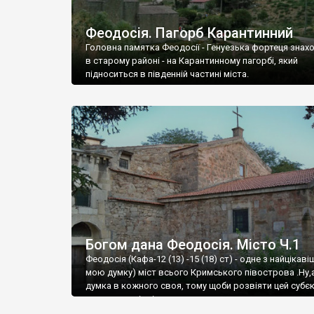
Феодосія. Пагорб Карантинний
Головна памятка Феодосії - Генуезька фортеця знах
в старому районі - на Карантинному пагорбі, який
підноситься в південній частині міста.
Богом дана Феодосія. Місто Ч.1
Феодосія (Кафа-12 (13) -15 (18) ст) - одне з найцікаві
мою думку) міст всього Кримського півострова .Ну,
думка в кожного своя, тому щоби розвіяти цей субєк
запрошую відвідати це