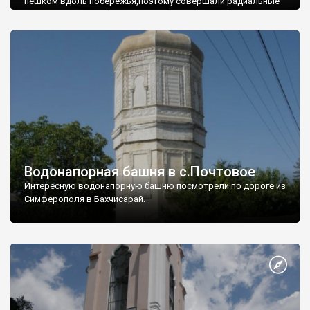
пешком вдоль побережья,поэтому совершали радиальные
вылазки из Оленевки.
Водонапорная башня в с.Почтовое
Интересную водонапорную башню посмотрели по дороге из
Симферополя в Бахчисарай.