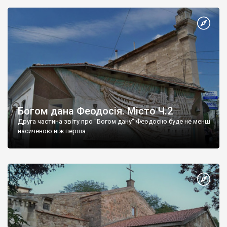
Богом дана Феодосія. Місто Ч.2
Друга частина звіту про "Богом дану" Феодосію буде не менш
насиченою ніж перша.