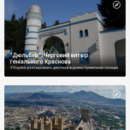
“Дюльбер”. Черговий витвір
геніального Краснова
У Кореїзі розташовано декілька відомих Кримських палаців.