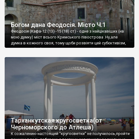
Богом дана Феодосія. Місто Ч.1
Феодосія (Кафа-12 (13) -15 (18) ст) - одне з найцікавіших (на
мою думку) міст всього Кримського півострова .Ну,але
думка в кожного своя, тому щоби розвіяти цей субєктивізм,
запрошую відвідати це
Тарханкутская кругосветка(от
Черноморского до Атлеша)
К сожалению настоящей "кругосветки" не получилось,пройти