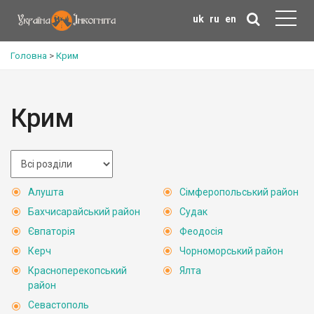
uk
ru
en
Головна
>
Крим
Крим
Алушта
Сімферопольський район
Бахчисарайський район
Судак
Євпаторія
Феодосія
Керч
Чорноморський район
Красноперекопський
Ялта
район
Севастополь