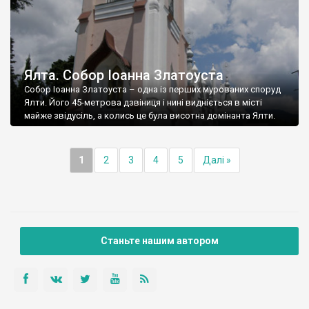
Ялта. Собор Іоанна Златоуста
Собор Іоанна Златоуста – одна із перших мурованих споруд
Ялти. Його 45-метрова дзвіниця і нині видніється в місті
майже звідусіль, а колись це була висотна домінанта Ялти.
1
2
3
4
5
Далі »
Станьте нашим автором