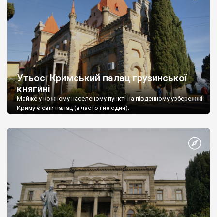
Утьос. Кримський палац грузинської
княгині
Майже у кожному населеному пункті на південному узбережжі
Криму є свій палац (а часто і не один).