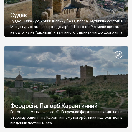
Судак
Судак... Вже чую крики в спину: "Ааа, попса! Муляжна фортеця!
Місце,туристами затерте до дір!..." Но то шо? А мене ще там
не було, ну не "дірявив" я там нічого... принаймні до цього літа.
Феодосія. Пагорб Карантинний
Головна памятка Феодосії - Генуезька фортеця знаходиться в
старому районі - на Карантинному пагорбі, який підноситься в
південній частині міста.