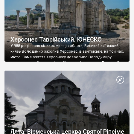
Херсонес Таврійський. ЮНЕСКО
У 988 році, після кількох місяців облоги, Великий київський
князь Володимир захопив Херсонес, візантійське, на той час,
місто. Саме взяття Херсонесу дозволило Володимиру
диктувати свої умови візантійському імператору Василю ІІ, та
одружитися з його дочкою Ганною. Цього ж року, в
Херсонесі Володимир-язичник, став Василем-християнином.
А потім було Хрещення Русі. На честь Херсонесу Таврійського
названо місто […]
Ялта. Вірменська церква Святої Ріпсіме