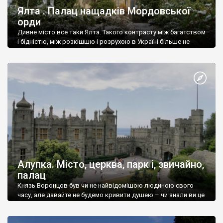
Ялта . Палац нащадків Мордовської
орди
Дивне місто все таки Ялта. Такого контрасту між багатством
і бідністю, між розкішшю і розрухою в Україні більше не
знайдеш.
Алупка. Місто, церква, парк і, звичайно,
палац
Князь Воронцов був чи не найвідомішою людиною свого
часу, але давайте не будемо кривити душею – чи знали ви це
прізвище до відвідин Алупки? Мабуть все таки ні.