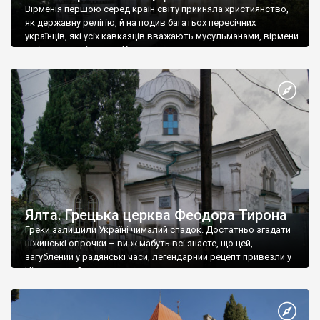
Вірменія першою серед країн світу прийняла християнство,
як державну релігію, й на подив багатьох пересічних
українців, які усіх кавказців вважають мусульманами, вірмени
є відданими вірянами Христа
Ялта. Грецька церква Феодора Тирона
Греки залишили Україні чималий спадок. Достатньо згадати
ніжинські огірочки – ви ж мабуть всі знаєте, що цей,
загублений у радянські часи, легендарний рецепт привезли у
Ніжин греки?