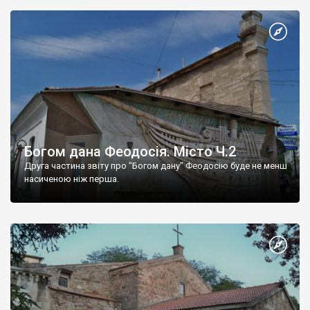
Богом дана Феодосія. Місто Ч.2
Друга частина звіту про "Богом дану" Феодосію буде не менш
насиченою ніж перша.