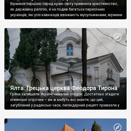
Вірменія першою серед країн світу прийняла християнство,
як державну релігію, й на подив багатьох пересічних
українців, які усіх кавказців вважають мусульманами, вірмени
є відданими вірянами Христа
Ялта. Грецька церква Феодора Тирона
Греки залишили Україні чималий спадок. Достатньо згадати
ніжинські огірочки – ви ж мабуть всі знаєте, що цей,
загублений у радянські часи, легендарний рецепт привезли у
Ніжин греки?