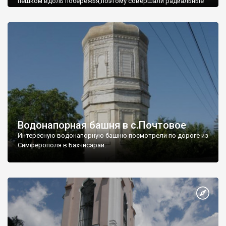
пешком вдоль побережья,поэтому совершали радиальные
вылазки из Оленевки.
Водонапорная башня в с.Почтовое
Интересную водонапорную башню посмотрели по дороге из
Симферополя в Бахчисарай.