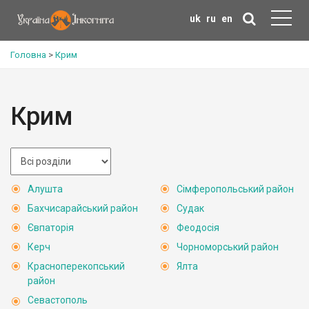
uk
ru
en
Головна
>
Крим
Крим
Алушта
Сімферопольський район
Бахчисарайський район
Судак
Євпаторія
Феодосія
Керч
Чорноморський район
Красноперекопський
Ялта
район
Севастополь