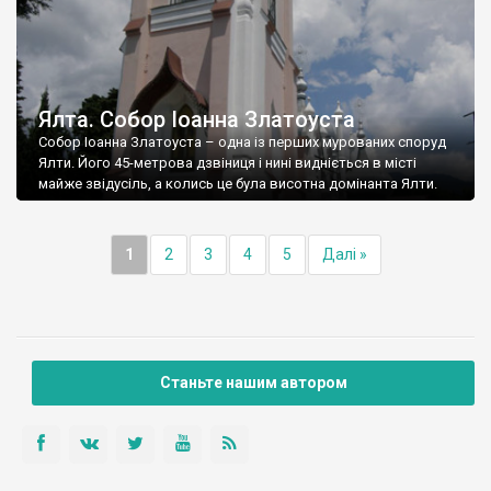
Ялта. Собор Іоанна Златоуста
Собор Іоанна Златоуста – одна із перших мурованих споруд
Ялти. Його 45-метрова дзвіниця і нині видніється в місті
майже звідусіль, а колись це була висотна домінанта Ялти.
1
2
3
4
5
Далі »
Станьте нашим автором