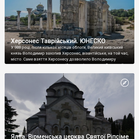
Херсонес Таврійський. ЮНЕСКО
У 988 році, після кількох місяців облоги, Великий київський
князь Володимир захопив Херсонес, візантійське, на той час,
місто. Саме взяття Херсонесу дозволило Володимиру
диктувати свої умови візантійському імператору Василю ІІ, та
одружитися з його дочкою Ганною. Цього ж року, в
Херсонесі Володимир-язичник, став Василем-християнином.
А потім було Хрещення Русі. На честь Херсонесу Таврійського
названо місто […]
Ялта. Вірменська церква Святої Ріпсіме