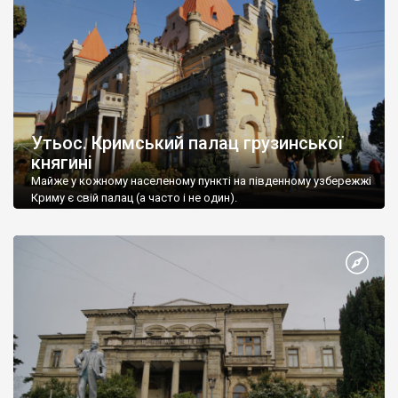
Утьос. Кримський палац грузинської
княгині
Майже у кожному населеному пункті на південному узбережжі
Криму є свій палац (а часто і не один).