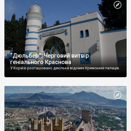
“Дюльбер”. Черговий витвір
геніального Краснова
У Кореїзі розташовано декілька відомих Кримських палаців.