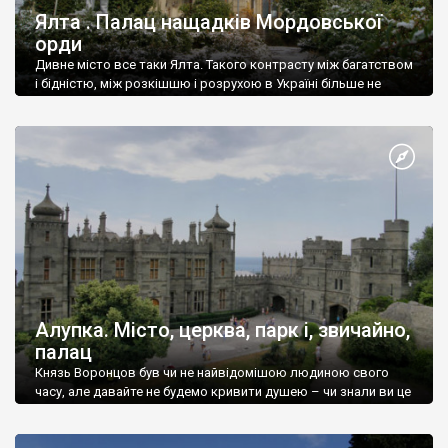
Ялта . Палац нащадків Мордовської
орди
Дивне місто все таки Ялта. Такого контрасту між багатством
і бідністю, між розкішшю і розрухою в Україні більше не
знайдеш.
Алупка. Місто, церква, парк і, звичайно,
палац
Князь Воронцов був чи не найвідомішою людиною свого
часу, але давайте не будемо кривити душею – чи знали ви це
прізвище до відвідин Алупки? Мабуть все таки ні.