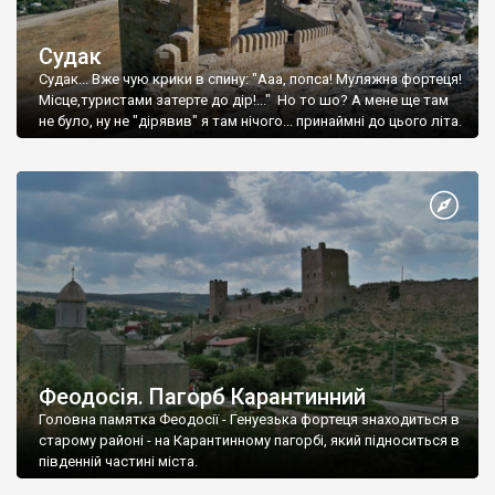
Судак
Судак... Вже чую крики в спину: "Ааа, попса! Муляжна фортеця!
Місце,туристами затерте до дір!..." Но то шо? А мене ще там
не було, ну не "дірявив" я там нічого... принаймні до цього літа.
Феодосія. Пагорб Карантинний
Головна памятка Феодосії - Генуезька фортеця знаходиться в
старому районі - на Карантинному пагорбі, який підноситься в
південній частині міста.