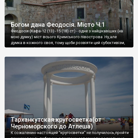
Богом дана Феодосія. Місто Ч.1
Феодосія (Кафа-12 (13) -15 (18) ст) - одне з найцікавіших (на
мою думку) міст всього Кримського півострова .Ну,але
думка в кожного своя, тому щоби розвіяти цей субєктивізм,
запрошую відвідати це
Тарханкутская кругосветка(от
Черноморского до Атлеша)
К сожалению настоящей "кругосветки" не получилось,пройти