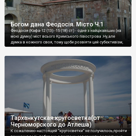
Богом дана Феодосія. Місто Ч.1
Феодосія (Кафа-12 (13) -15 (18) ст) - одне з найцікавіших (на
мою думку) міст всього Кримського півострова .Ну,але
думка в кожного своя, тому щоби розвіяти цей субєктивізм,
запрошую відвідати це
Тарханкутская кругосветка(от
Черноморского до Атлеша)
К сожалению настоящей "кругосветки" не получилось,пройти