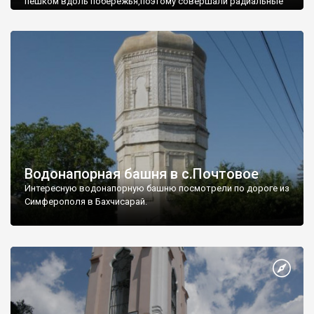
пешком вдоль побережья,поэтому совершали радиальные
вылазки из Оленевки.
Водонапорная башня в с.Почтовое
Интересную водонапорную башню посмотрели по дороге из
Симферополя в Бахчисарай.