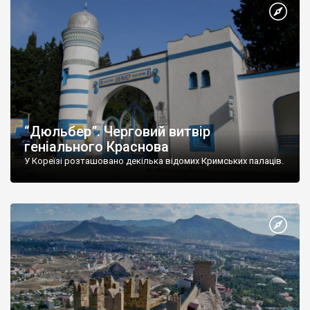
“Дюльбер”. Черговий витвір
геніального Краснова
У Кореїзі розташовано декілька відомих Кримських палаців.