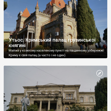
Утьос. Кримський палац грузинської
княгині
Майже у кожному населеному пункті на південному узбережжі
Криму є свій палац (а часто і не один).