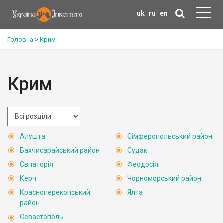
uk
ru
en
Головна
>
Крим
Крим
Алушта
Сімферопольський район
Бахчисарайський район
Судак
Євпаторія
Феодосія
Керч
Чорноморський район
Красноперекопський
Ялта
район
Севастополь