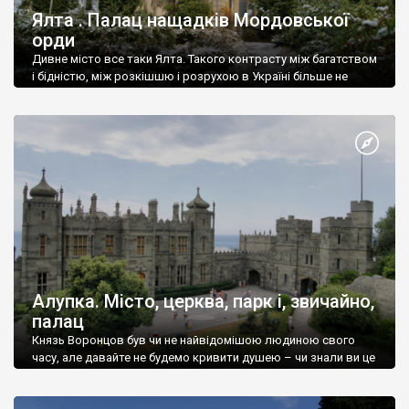
Ялта . Палац нащадків Мордовської
орди
Дивне місто все таки Ялта. Такого контрасту між багатством
і бідністю, між розкішшю і розрухою в Україні більше не
знайдеш.
Алупка. Місто, церква, парк і, звичайно,
палац
Князь Воронцов був чи не найвідомішою людиною свого
часу, але давайте не будемо кривити душею – чи знали ви це
прізвище до відвідин Алупки? Мабуть все таки ні.