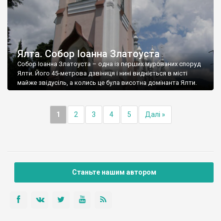
Ялта. Собор Іоанна Златоуста
Собор Іоанна Златоуста – одна із перших мурованих споруд
Ялти. Його 45-метрова дзвіниця і нині видніється в місті
майже звідусіль, а колись це була висотна домінанта Ялти.
1
2
3
4
5
Далі »
Станьте нашим автором