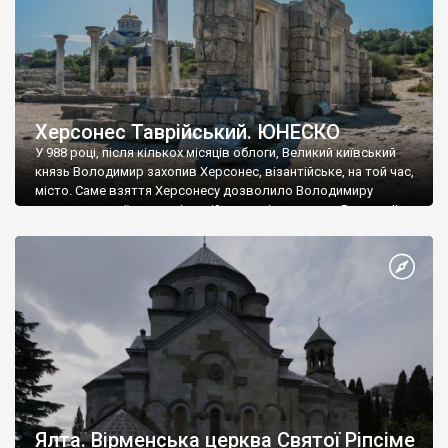
Херсонес Таврійський. ЮНЕСКО
У 988 році, після кількох місяців облоги, Великий київський
князь Володимир захопив Херсонес, візантійське, на той час,
місто. Саме взяття Херсонесу дозволило Володимиру
диктувати свої умови візантійському імператору Василю ІІ, та
одружитися з його дочкою Ганною. Цього ж року, в
Херсонесі Володимир-язичник, став Василем-християнином.
А потім було Хрещення Русі. На честь Херсонесу Таврійського
названо місто […]
Ялта. Вірменська церква Святої Ріпсіме