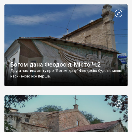
Богом дана Феодосія. Місто Ч.2
Друга частина звіту про "Богом дану" Феодосію буде не менш
насиченою ніж перша.