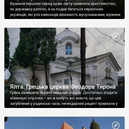
Вірменія першою серед країн світу прийняла християнство,
як державну релігію, й на подив багатьох пересічних
українців, які усіх кавказців вважають мусульманами, вірмени
є відданими вірянами Христа
Ялта. Грецька церква Феодора Тирона
Греки залишили Україні чималий спадок. Достатньо згадати
ніжинські огірочки – ви ж мабуть всі знаєте, що цей,
загублений у радянські часи, легендарний рецепт привезли у
Ніжин греки?