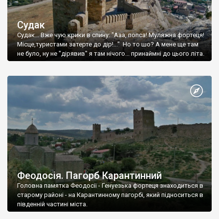
Судак
Судак... Вже чую крики в спину: "Ааа, попса! Муляжна фортеця!
Місце,туристами затерте до дір!..." Но то шо? А мене ще там
не було, ну не "дірявив" я там нічого... принаймні до цього літа.
Феодосія. Пагорб Карантинний
Головна памятка Феодосії - Генуезька фортеця знаходиться в
старому районі - на Карантинному пагорбі, який підноситься в
південній частині міста.