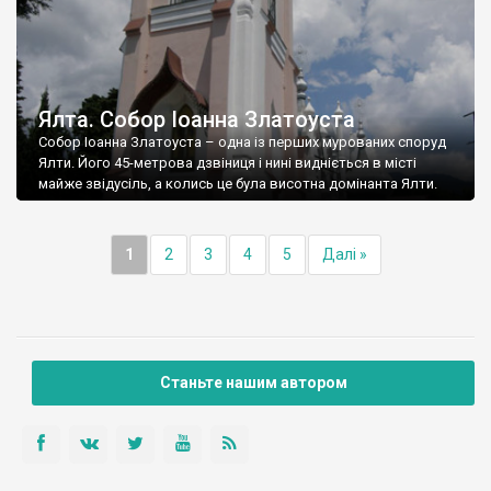
Ялта. Собор Іоанна Златоуста
Собор Іоанна Златоуста – одна із перших мурованих споруд
Ялти. Його 45-метрова дзвіниця і нині видніється в місті
майже звідусіль, а колись це була висотна домінанта Ялти.
1
2
3
4
5
Далі »
Станьте нашим автором