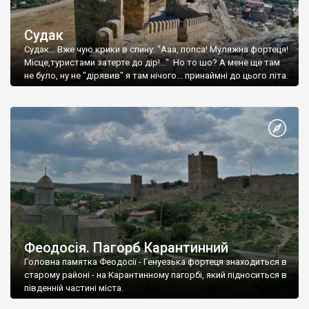
Судак
Судак... Вже чую крики в спину: "Ааа, попса! Муляжна фортеця!
Місце,туристами затерте до дір!..." Но то шо? А мене ще там
не було, ну не "дірявив" я там нічого... принаймні до цього літа.
Феодосія. Пагорб Карантинний
Головна памятка Феодосії - Генуезька фортеця знаходиться в
старому районі - на Карантинному пагорбі, який підноситься в
південній частині міста.