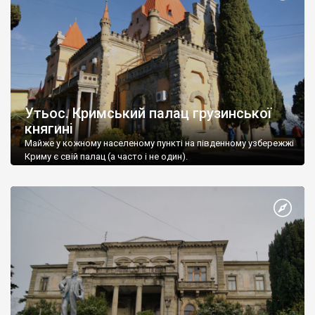
Утьос. Кримський палац грузинської
княгині
Майже у кожному населеному пункті на південному узбережжі
Криму є свій палац (а часто і не один).