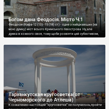
Богом дана Феодосія. Місто Ч.1
Феодосія (Кафа-12 (13) -15 (18) ст) - одне з найцікавіших (на
мою думку) міст всього Кримського півострова .Ну,але
думка в кожного своя, тому щоби розвіяти цей субєктивізм,
запрошую відвідати це
Тарханкутская кругосветка(от
Черноморского до Атлеша)
К сожалению настоящей "кругосветки" не получилось,пройти