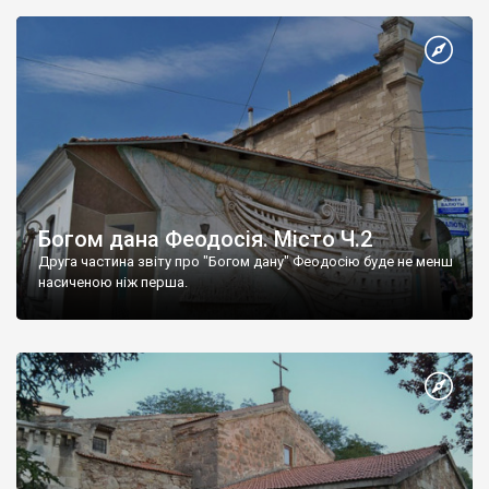
Богом дана Феодосія. Місто Ч.2
Друга частина звіту про "Богом дану" Феодосію буде не менш
насиченою ніж перша.