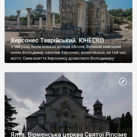
Херсонес Таврійський. ЮНЕСКО
У 988 році, після кількох місяців облоги, Великий київський
князь Володимир захопив Херсонес, візантійське, на той час,
місто. Саме взяття Херсонесу дозволило Володимиру
диктувати свої умови візантійському імператору Василю ІІ, та
одружитися з його дочкою Ганною. Цього ж року, в
Херсонесі Володимир-язичник, став Василем-християнином.
А потім було Хрещення Русі. На честь Херсонесу Таврійського
названо місто […]
Ялта. Вірменська церква Святої Ріпсіме