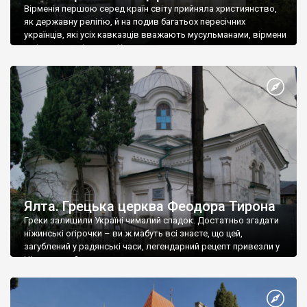
Вірменія першою серед країн світу прийняла християнство,
як державну релігію, й на подив багатьох пересічних
українців, які усіх кавказців вважають мусульманами, вірмени
є відданими вірянами Христа
Ялта. Грецька церква Феодора Тирона
Греки залишили Україні чималий спадок. Достатньо згадати
ніжинські огірочки – ви ж мабуть всі знаєте, що цей,
загублений у радянські часи, легендарний рецепт привезли у
Ніжин греки?