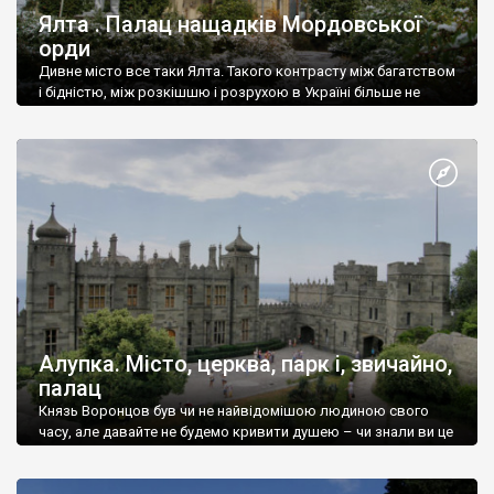
Ялта . Палац нащадків Мордовської
орди
Дивне місто все таки Ялта. Такого контрасту між багатством
і бідністю, між розкішшю і розрухою в Україні більше не
знайдеш.
Алупка. Місто, церква, парк і, звичайно,
палац
Князь Воронцов був чи не найвідомішою людиною свого
часу, але давайте не будемо кривити душею – чи знали ви це
прізвище до відвідин Алупки? Мабуть все таки ні.