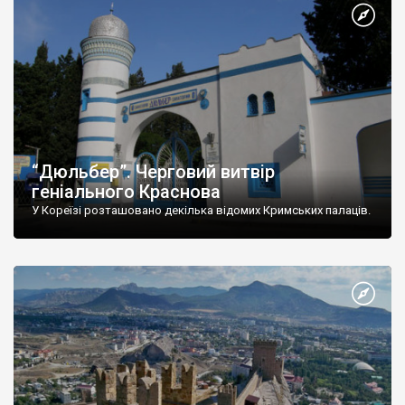
“Дюльбер”. Черговий витвір
геніального Краснова
У Кореїзі розташовано декілька відомих Кримських палаців.