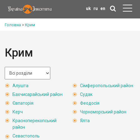
uk
ru
en
Головна
>
Крим
Крим
Алушта
Сімферопольський район
Бахчисарайський район
Судак
Євпаторія
Феодосія
Керч
Чорноморський район
Красноперекопський
Ялта
район
Севастополь