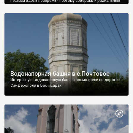
пешком вдоль побережья,поэтому совершали радиальные
вылазки из Оленевки.
Водонапорная башня в с.Почтовое
Интересную водонапорную башню посмотрели по дороге из
Симферополя в Бахчисарай.