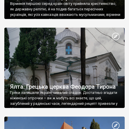
Вірменія першою серед країн світу прийняла християнство,
як державну релігію, й на подив багатьох пересічних
українців, які усіх кавказців вважають мусульманами, вірмени
є відданими вірянами Христа
Ялта. Грецька церква Феодора Тирона
Греки залишили Україні чималий спадок. Достатньо згадати
ніжинські огірочки – ви ж мабуть всі знаєте, що цей,
загублений у радянські часи, легендарний рецепт привезли у
Ніжин греки?