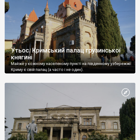
Утьос. Кримський палац грузинської
княгині
Майже у кожному населеному пункті на південному узбережжі
Криму є свій палац (а часто і не один).