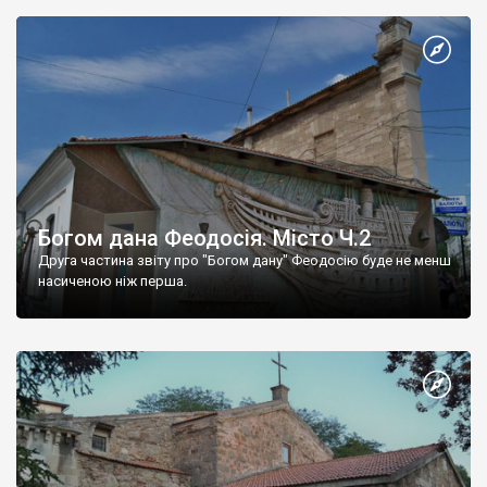
Богом дана Феодосія. Місто Ч.2
Друга частина звіту про "Богом дану" Феодосію буде не менш
насиченою ніж перша.