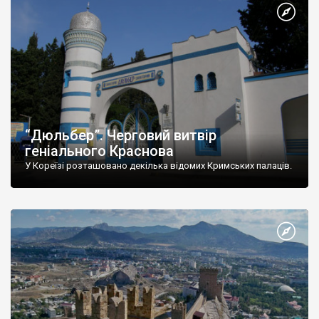
“Дюльбер”. Черговий витвір
геніального Краснова
У Кореїзі розташовано декілька відомих Кримських палаців.