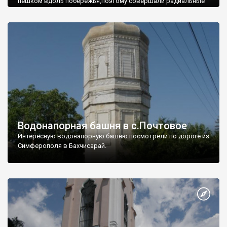
пешком вдоль побережья,поэтому совершали радиальные
вылазки из Оленевки.
Водонапорная башня в с.Почтовое
Интересную водонапорную башню посмотрели по дороге из
Симферополя в Бахчисарай.