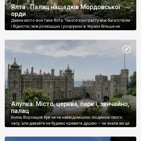
Ялта . Палац нащадків Мордовської
орди
Дивне місто все таки Ялта. Такого контрасту між багатством
і бідністю, між розкішшю і розрухою в Україні більше не
знайдеш.
Алупка. Місто, церква, парк і, звичайно,
палац
Князь Воронцов був чи не найвідомішою людиною свого
часу, але давайте не будемо кривити душею – чи знали ви це
прізвище до відвідин Алупки? Мабуть все таки ні.