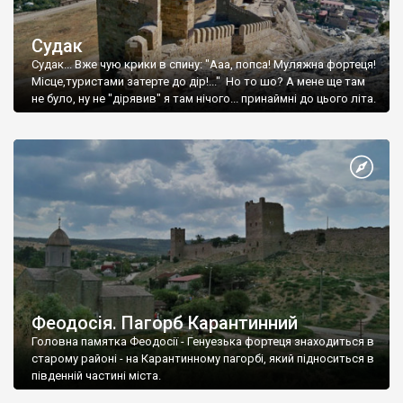
Судак
Судак... Вже чую крики в спину: "Ааа, попса! Муляжна фортеця!
Місце,туристами затерте до дір!..." Но то шо? А мене ще там
не було, ну не "дірявив" я там нічого... принаймні до цього літа.
Феодосія. Пагорб Карантинний
Головна памятка Феодосії - Генуезька фортеця знаходиться в
старому районі - на Карантинному пагорбі, який підноситься в
південній частині міста.