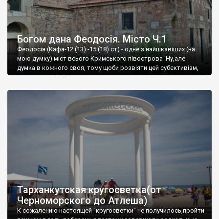
Богом дана Феодосія. Місто Ч.1
Феодосія (Кафа-12 (13) -15 (18) ст) - одне з найцікавіших (на
мою думку) міст всього Кримського півострова .Ну,але
думка в кожного своя, тому щоби розвіяти цей субєктивізм,
запрошую відвідати це
Тарханкутская кругосветка(от
Черноморского до Атлеша)
К сожалению настоящей "кругосветки" не получилось,пройти