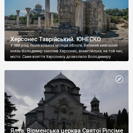
Херсонес Таврійський. ЮНЕСКО
У 988 році, після кількох місяців облоги, Великий київський
князь Володимир захопив Херсонес, візантійське, на той час,
місто. Саме взяття Херсонесу дозволило Володимиру
диктувати свої умови візантійському імператору Василю ІІ, та
одружитися з його дочкою Ганною. Цього ж року, в
Херсонесі Володимир-язичник, став Василем-християнином.
А потім було Хрещення Русі. На честь Херсонесу Таврійського
названо місто […]
Ялта. Вірменська церква Святої Ріпсіме