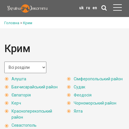
uk
ru
en
Головна
>
Крим
Крим
Алушта
Сімферопольський район
Бахчисарайський район
Судак
Євпаторія
Феодосія
Керч
Чорноморський район
Красноперекопський
Ялта
район
Севастополь