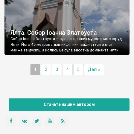
Ялта. Собор Іоанна Златоуста
Собор Іоанна Златоуста – одна із перших мурованих споруд
Ялти. Його 45-метрова дзвіниця і нині видніється в місті
майже звідусіль, а колись це була висотна домінанта Ялти.
1
2
3
4
5
Далі »
Станьте нашим автором