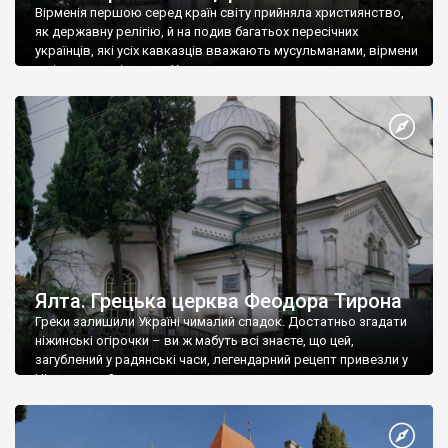
Вірменія першою серед країн світу прийняла християнство,
як державну релігію, й на подив багатьох пересічних
українців, які усіх кавказців вважають мусульманами, вірмени
є відданими вірянами Христа
Ялта. Грецька церква Феодора Тирона
Греки залишили Україні чималий спадок. Достатньо згадати
ніжинські огірочки – ви ж мабуть всі знаєте, що цей,
загублений у радянські часи, легендарний рецепт привезли у
Ніжин греки?