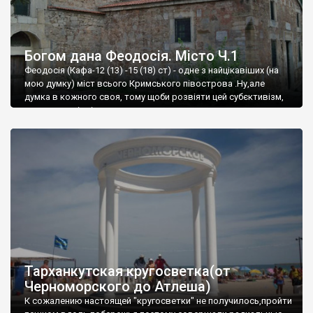
Богом дана Феодосія. Місто Ч.1
Феодосія (Кафа-12 (13) -15 (18) ст) - одне з найцікавіших (на
мою думку) міст всього Кримського півострова .Ну,але
думка в кожного своя, тому щоби розвіяти цей субєктивізм,
запрошую відвідати це
Тарханкутская кругосветка(от
Черноморского до Атлеша)
К сожалению настоящей "кругосветки" не получилось,пройти