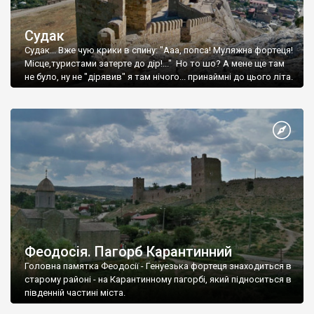
Судак
Судак... Вже чую крики в спину: "Ааа, попса! Муляжна фортеця!
Місце,туристами затерте до дір!..." Но то шо? А мене ще там
не було, ну не "дірявив" я там нічого... принаймні до цього літа.
Феодосія. Пагорб Карантинний
Головна памятка Феодосії - Генуезька фортеця знаходиться в
старому районі - на Карантинному пагорбі, який підноситься в
південній частині міста.