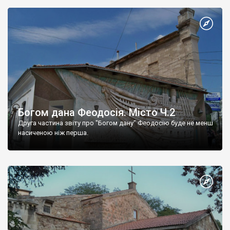
Богом дана Феодосія. Місто Ч.2
Друга частина звіту про "Богом дану" Феодосію буде не менш
насиченою ніж перша.