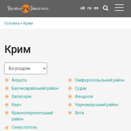
uk
ru
en
Головна
>
Крим
Крим
Алушта
Сімферопольський район
Бахчисарайський район
Судак
Євпаторія
Феодосія
Керч
Чорноморський район
Красноперекопський
Ялта
район
Севастополь