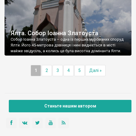
Ялта. Собор Іоанна Златоуста
Собор Іоанна Златоуста – одна із перших мурованих споруд
Ялти. Його 45-метрова дзвіниця і нині видніється в місті
майже звідусіль, а колись це була висотна домінанта Ялти.
1
2
3
4
5
Далі »
Станьте нашим автором