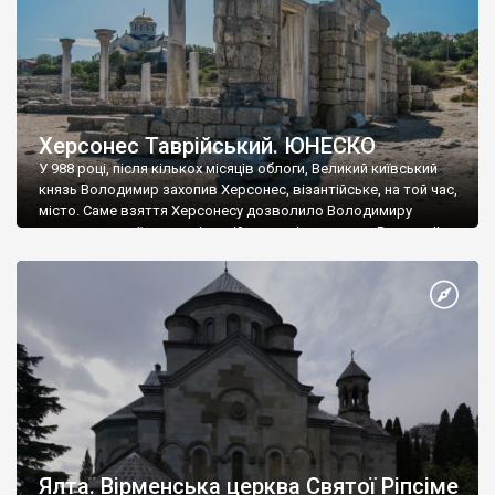
Херсонес Таврійський. ЮНЕСКО
У 988 році, після кількох місяців облоги, Великий київський
князь Володимир захопив Херсонес, візантійське, на той час,
місто. Саме взяття Херсонесу дозволило Володимиру
диктувати свої умови візантійському імператору Василю ІІ, та
одружитися з його дочкою Ганною. Цього ж року, в
Херсонесі Володимир-язичник, став Василем-християнином.
А потім було Хрещення Русі. На честь Херсонесу Таврійського
названо місто […]
Ялта. Вірменська церква Святої Ріпсіме