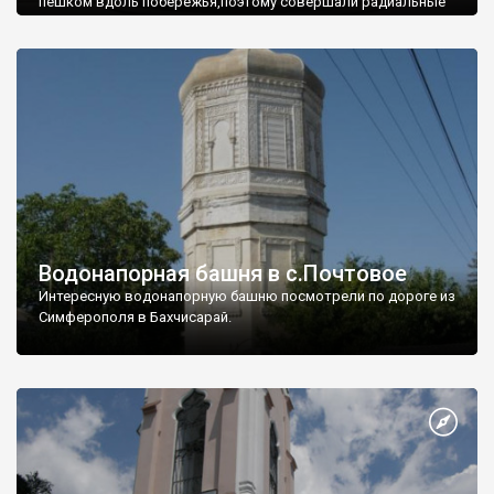
пешком вдоль побережья,поэтому совершали радиальные
вылазки из Оленевки.
Водонапорная башня в с.Почтовое
Интересную водонапорную башню посмотрели по дороге из
Симферополя в Бахчисарай.