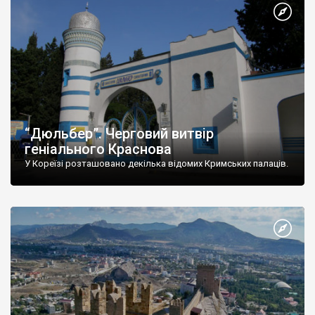
“Дюльбер”. Черговий витвір
геніального Краснова
У Кореїзі розташовано декілька відомих Кримських палаців.