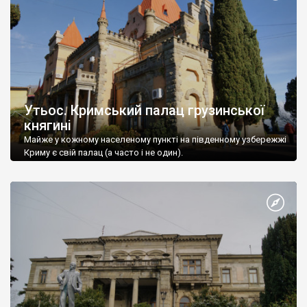
Утьос. Кримський палац грузинської
княгині
Майже у кожному населеному пункті на південному узбережжі
Криму є свій палац (а часто і не один).