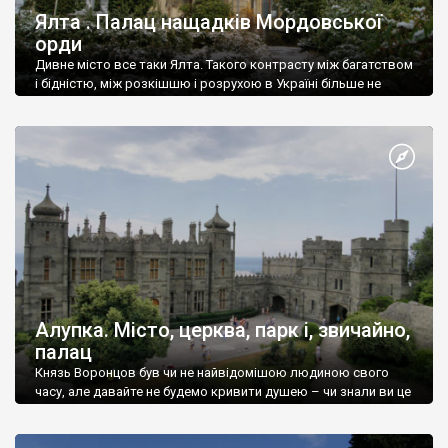
Ялта . Палац нащадків Мордовської
орди
Дивне місто все таки Ялта. Такого контрасту між багатством
і бідністю, між розкішшю і розрухою в Україні більше не
знайдеш.
Алупка. Місто, церква, парк і, звичайно,
палац
Князь Воронцов був чи не найвідомішою людиною свого
часу, але давайте не будемо кривити душею – чи знали ви це
прізвище до відвідин Алупки? Мабуть все таки ні.