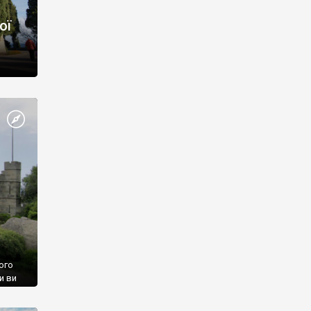
ої
ого
и ви