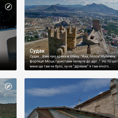
Судак
Судак... Вже чую крики в спину: "Ааа, попса! Муляжна
фортеця! Місце,туристами затерте до дір!..." Но то шо
мене ще там не було, ну не "дірявив" я там нічого...
принаймні до цього літа.