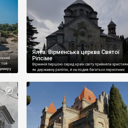
ефактів
називаються «повстяками» (postaki)…” “Вино. Крим
єкту
виробляє відмінне вино і його вдосталь: воно все ду
го».
легке біле і дуже […]
ти та
Ялта. Вірменська церква Святої
Ріпсіме
вський
 той
Вірменія першою серед країн світу прийняла христия
димиру
як державну релігію, й на подив багатьох пересічних
илю ІІ,
українців, які усіх кавказців вважають мусульманами,
 в
вірмени є відданими вірянами Христа