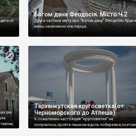
Богом дана Феодосія. Місто Ч.2
одиться
Друга частина звіту про "Богом дану" Феодосію буде 
менш насиченою ніж перша.
Тарханкутская кругосветка(от
Черноморского до Атлеша)
ших (на
але
К сожалению настоящей "кругосветки" не
тивізм,
получилось,пройти пешком вдоль побережья,поэтом
совершали радиальные вылазки из Оленевки.