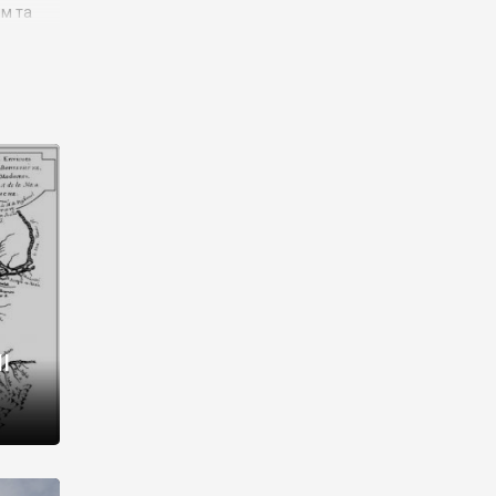
им та
ора і
є
го типу,
ей-
рний
ста:
 райони
від 2
I
і,
рукти,
 котрі