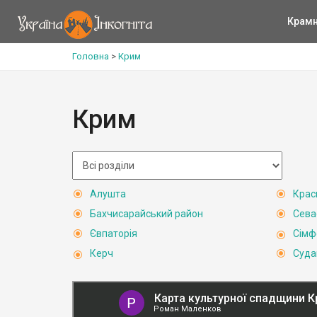
Крам
Головна
>
Крим
Крим
Алушта
Крас
Бахчисарайський район
Сева
Євпаторія
Сімф
Керч
Суда