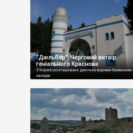
“Дюльбер”. Черговий витвір
геніального Краснова
У Кореїзі розташовано декілька відомих Кримських
палаців.