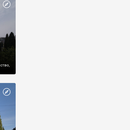
же
нство,