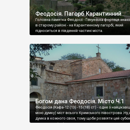
Феодосія. Пагорб Карантинний
Головна памятка Феодосії - Генуезька фортеця знах
в старому районі - на Карантинному пагорбі, який
підноситься в південній частині міста.
Богом дана Феодосія. Місто Ч.1
Феодосія (Кафа-12 (13) -15 (18) ст) - одне з найцікаві
мою думку) міст всього Кримського півострова .Ну,
думка в кожного своя, тому щоби розвіяти цей субєк
запрошую відвідати це