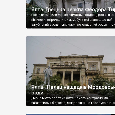
Ялта. Грецька церква Феодора Ти
Греки залишили Україні чималий спадок. Достатньо 
ніжинські огірочки – ви ж мабуть всі знаєте, що цей,
загублений у радянські часи, легендарний рецепт пр
Ніжин греки?
Ялта . Палац нащадків Мордовськ
орди
Дивне місто все таки Ялта. Такого контрасту між
багатством і бідністю, між розкішшю і розрухою в Ук
більше не знайдеш.