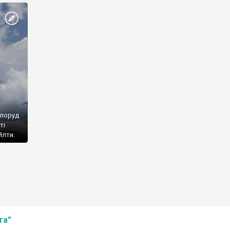
споруд
ті
Ялти.
та”