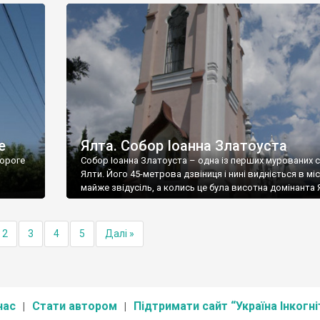
е
Ялта. Собор Іоанна Златоуста
ороге
Собор Іоанна Златоуста – одна із перших мурованих 
Ялти. Його 45-метрова дзвіниця і нині видніється в міс
майже звідусіль, а колись це була висотна домінанта 
2
3
4
5
Далі »
нас
Стати автором
Підтримати сайт “Україна Інкогні