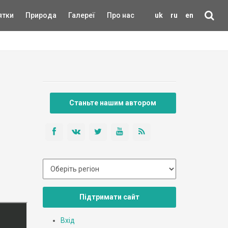
ятки
Природа
Галереї
Про нас
uk
ru
en
Станьте нашим автором
Підтримати сайт
Вхід