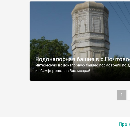
Водонапорная башня в с.Почтово
Интересную водонапорную башню посмотрели по д
из Симферополя в Бахчисарай.
1
Про 