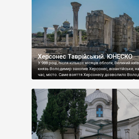
музею «Новгородський музей-заповідник» сотні арт
візантійської доби. Раритети викрадені з фондів об’
культурної спадщини ЮНЕСКО «Херсонеса Таврійсько
Офіційно – на виставку «Золото Візантії», але експер
влада в Україні вважають це лише […]
Херсонес Таврійський. ЮНЕСКО
У 988 році, після кількох місяців облоги, Великий киї
князь Володимир захопив Херсонес, візантійське, на
час, місто. Саме взяття Херсонесу дозволило Воло
диктувати свої умови візантійському імператору Вас
та одружитися з його дочкою Ганною. Цього ж року,
Херсонесі Володимир-язичник, став Василем-
християнином. А потім було Хрещення Русі. На честь
Херсонесу Таврійського названо місто […]