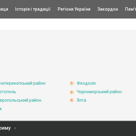
ниця
Історія і традиції
Регіони України
Закордон
Пам'
ноперекопський район
Феодосія
стополь
Чорноморський район
еропольський район
Ялта
к