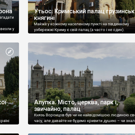
рона
Утьос. Кримський палац грузинськ
княгині
згадати
Майже у кожному населеному пункті на південному
ивезли у
узбережжі Криму є свій палац (а часто і не один).
ої
Алупка. Місто, церква, парк і,
звичайно, палац
Князь Воронцов був чи не найвідомішою людиною св
раїні
часу, але давайте не будемо кривити душею – чи знал
це прізвище до відвідин Алупки? Мабуть все таки ні.