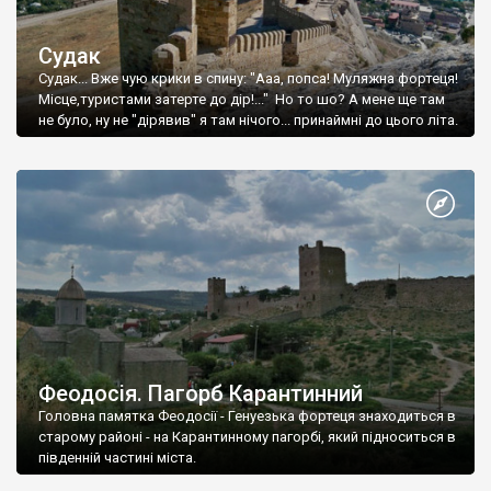
Судак
Судак... Вже чую крики в спину: "Ааа, попса! Муляжна фортеця!
Місце,туристами затерте до дір!..." Но то шо? А мене ще там
не було, ну не "дірявив" я там нічого... принаймні до цього літа.
Феодосія. Пагорб Карантинний
Головна памятка Феодосії - Генуезька фортеця знаходиться в
старому районі - на Карантинному пагорбі, який підноситься в
південній частині міста.