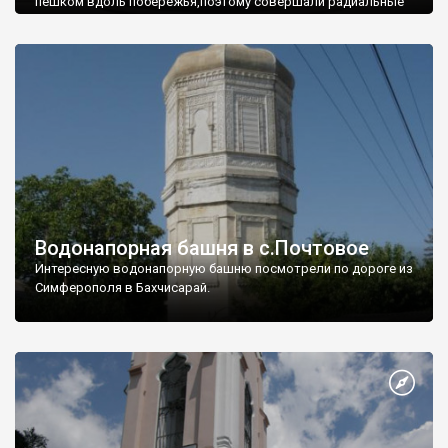
пешком вдоль побережья,поэтому совершали радиальные
вылазки из Оленевки.
Водонапорная башня в с.Почтовое
Интересную водонапорную башню посмотрели по дороге из
Симферополя в Бахчисарай.