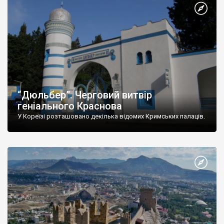
“Дюльбер”. Черговий витвір
геніального Краснова
У Кореїзі розташовано декілька відомих Кримських палаців.