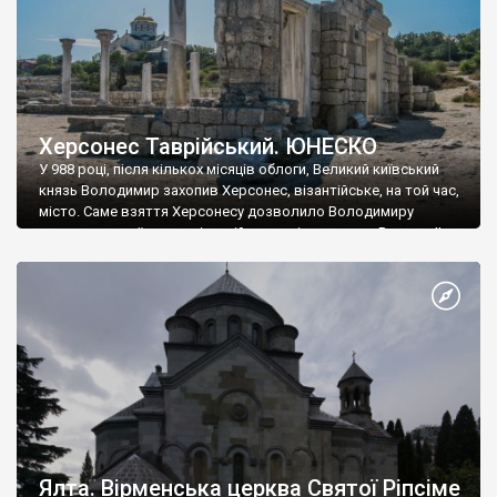
Херсонес Таврійський. ЮНЕСКО
У 988 році, після кількох місяців облоги, Великий київський
князь Володимир захопив Херсонес, візантійське, на той час,
місто. Саме взяття Херсонесу дозволило Володимиру
диктувати свої умови візантійському імператору Василю ІІ, та
одружитися з його дочкою Ганною. Цього ж року, в
Херсонесі Володимир-язичник, став Василем-християнином.
А потім було Хрещення Русі. На честь Херсонесу Таврійського
названо місто […]
Ялта. Вірменська церква Святої Ріпсіме