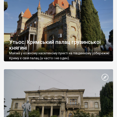
Утьос. Кримський палац грузинської
княгині
Майже у кожному населеному пункті на південному узбережжі
Криму є свій палац (а часто і не один).