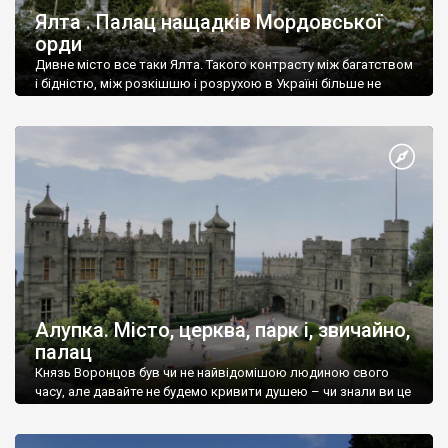
Ялта . Палац нащадків Мордовської
орди
Дивне місто все таки Ялта. Такого контрасту між багатством
і бідністю, між розкішшю і розрухою в Україні більше не
знайдеш.
Алупка. Місто, церква, парк і, звичайно,
палац
Князь Воронцов був чи не найвідомішою людиною свого
часу, але давайте не будемо кривити душею – чи знали ви це
прізвище до відвідин Алупки? Мабуть все таки ні.