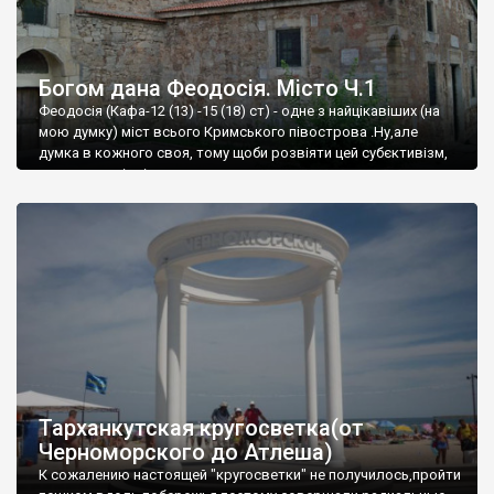
Богом дана Феодосія. Місто Ч.1
Феодосія (Кафа-12 (13) -15 (18) ст) - одне з найцікавіших (на
мою думку) міст всього Кримського півострова .Ну,але
думка в кожного своя, тому щоби розвіяти цей субєктивізм,
запрошую відвідати це
Тарханкутская кругосветка(от
Черноморского до Атлеша)
К сожалению настоящей "кругосветки" не получилось,пройти