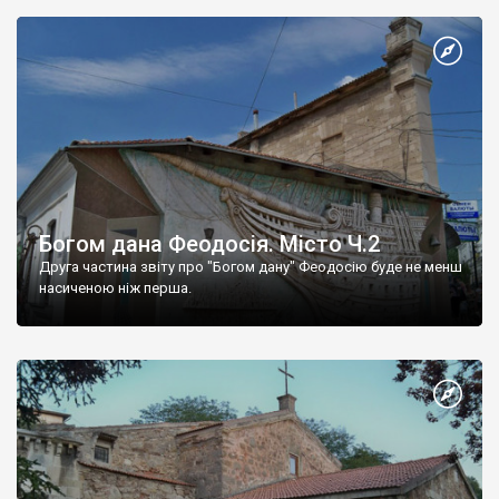
Богом дана Феодосія. Місто Ч.2
Друга частина звіту про "Богом дану" Феодосію буде не менш
насиченою ніж перша.