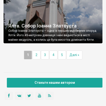
Ялта. Собор Іоанна Златоуста
Собор Іоанна Златоуста – одна із перших мурованих споруд
Ялти. Його 45-метрова дзвіниця і нині видніється в місті
майже звідусіль, а колись це була висотна домінанта Ялти.
1
2
3
4
5
Далі »
Станьте нашим автором