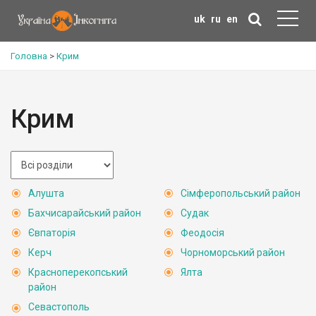
uk
ru
en
Головна
>
Крим
Крим
Алушта
Сімферопольський район
Бахчисарайський район
Судак
Євпаторія
Феодосія
Керч
Чорноморський район
Красноперекопський
Ялта
район
Севастополь