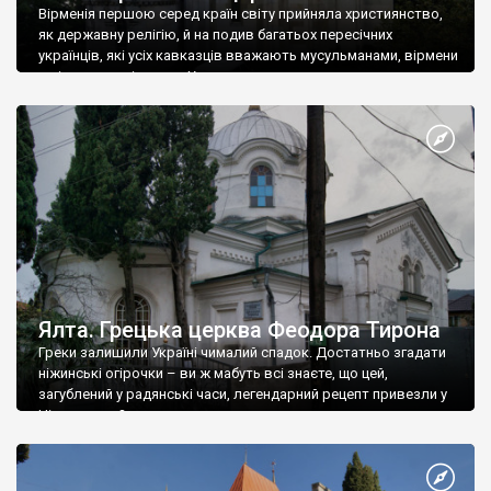
Вірменія першою серед країн світу прийняла християнство,
як державну релігію, й на подив багатьох пересічних
українців, які усіх кавказців вважають мусульманами, вірмени
є відданими вірянами Христа
Ялта. Грецька церква Феодора Тирона
Греки залишили Україні чималий спадок. Достатньо згадати
ніжинські огірочки – ви ж мабуть всі знаєте, що цей,
загублений у радянські часи, легендарний рецепт привезли у
Ніжин греки?