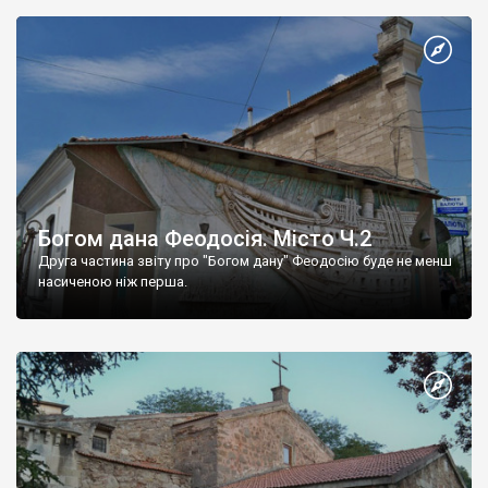
Богом дана Феодосія. Місто Ч.2
Друга частина звіту про "Богом дану" Феодосію буде не менш
насиченою ніж перша.