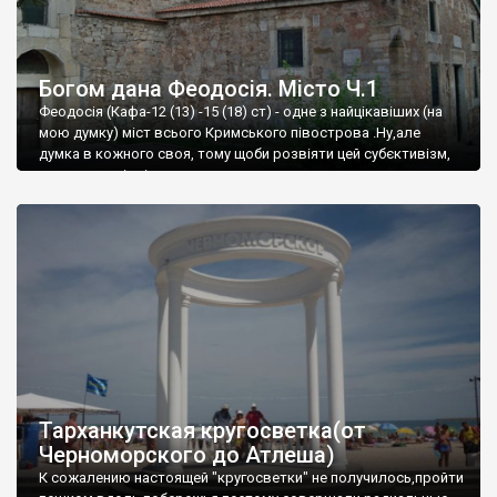
Богом дана Феодосія. Місто Ч.1
Феодосія (Кафа-12 (13) -15 (18) ст) - одне з найцікавіших (на
мою думку) міст всього Кримського півострова .Ну,але
думка в кожного своя, тому щоби розвіяти цей субєктивізм,
запрошую відвідати це
Тарханкутская кругосветка(от
Черноморского до Атлеша)
К сожалению настоящей "кругосветки" не получилось,пройти