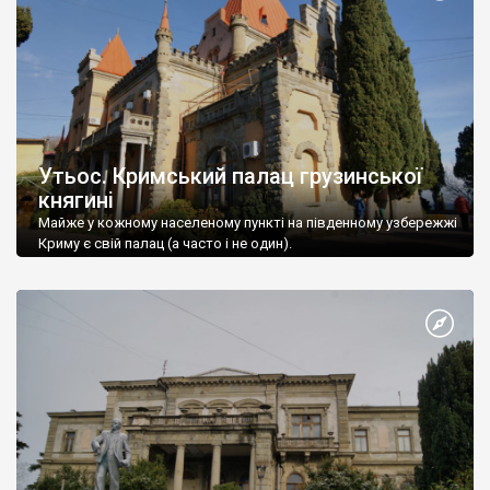
Утьос. Кримський палац грузинської
княгині
Майже у кожному населеному пункті на південному узбережжі
Криму є свій палац (а часто і не один).