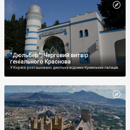
“Дюльбер”. Черговий витвір
геніального Краснова
У Кореїзі розташовано декілька відомих Кримських палаців.