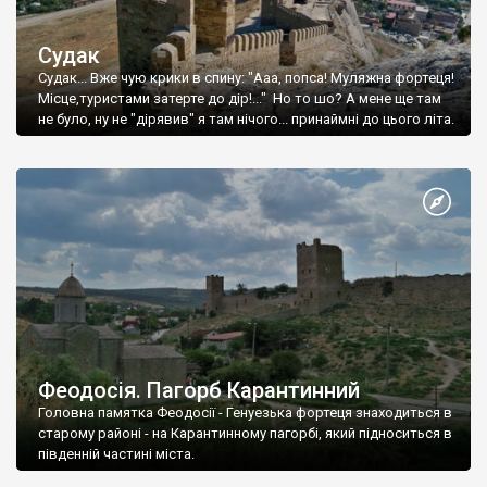
Судак
Судак... Вже чую крики в спину: "Ааа, попса! Муляжна фортеця!
Місце,туристами затерте до дір!..." Но то шо? А мене ще там
не було, ну не "дірявив" я там нічого... принаймні до цього літа.
Феодосія. Пагорб Карантинний
Головна памятка Феодосії - Генуезька фортеця знаходиться в
старому районі - на Карантинному пагорбі, який підноситься в
південній частині міста.