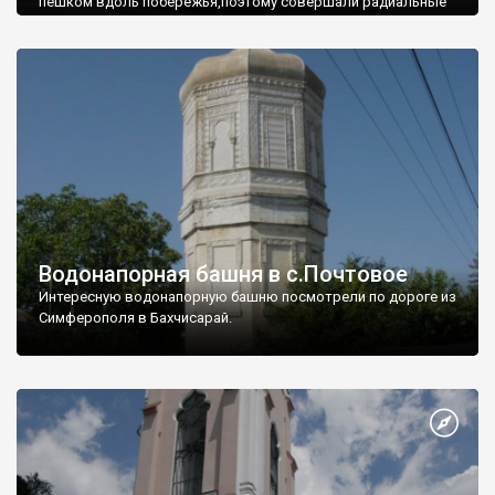
пешком вдоль побережья,поэтому совершали радиальные
вылазки из Оленевки.
Водонапорная башня в с.Почтовое
Интересную водонапорную башню посмотрели по дороге из
Симферополя в Бахчисарай.