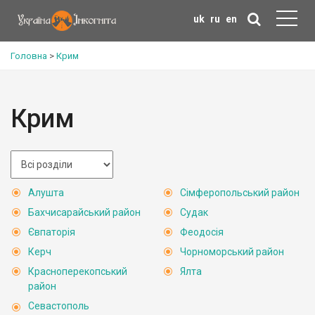
uk
ru
en
Головна
>
Крим
Крим
Алушта
Сімферопольський район
Бахчисарайський район
Судак
Євпаторія
Феодосія
Керч
Чорноморський район
Красноперекопський
Ялта
район
Севастополь