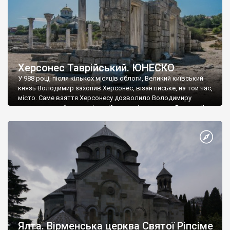
Херсонес Таврійський. ЮНЕСКО
У 988 році, після кількох місяців облоги, Великий київський
князь Володимир захопив Херсонес, візантійське, на той час,
місто. Саме взяття Херсонесу дозволило Володимиру
диктувати свої умови візантійському імператору Василю ІІ, та
одружитися з його дочкою Ганною. Цього ж року, в
Херсонесі Володимир-язичник, став Василем-християнином.
А потім було Хрещення Русі. На честь Херсонесу Таврійського
названо місто […]
Ялта. Вірменська церква Святої Ріпсіме