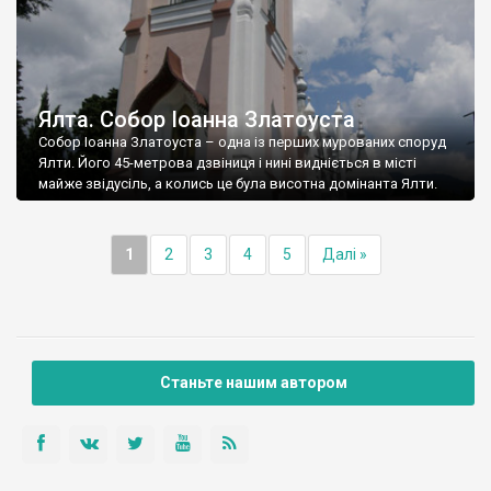
Ялта. Собор Іоанна Златоуста
Собор Іоанна Златоуста – одна із перших мурованих споруд
Ялти. Його 45-метрова дзвіниця і нині видніється в місті
майже звідусіль, а колись це була висотна домінанта Ялти.
1
2
3
4
5
Далі »
Станьте нашим автором