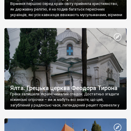
Вірменія першою серед країн світу прийняла християнство,
як державну релігію, й на подив багатьох пересічних
українців, які усіх кавказців вважають мусульманами, вірмени
є відданими вірянами Христа
Ялта. Грецька церква Феодора Тирона
Греки залишили Україні чималий спадок. Достатньо згадати
ніжинські огірочки – ви ж мабуть всі знаєте, що цей,
загублений у радянські часи, легендарний рецепт привезли у
Ніжин греки?