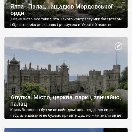
Ялта . Палац нащадків Мордовської
орди
Дивне місто все таки Ялта. Такого контрасту між багатством
і бідністю, між розкішшю і розрухою в Україні більше не
знайдеш.
Алупка. Місто, церква, парк і, звичайно,
палац
Князь Воронцов був чи не найвідомішою людиною свого
часу, але давайте не будемо кривити душею – чи знали ви це
прізвище до відвідин Алупки? Мабуть все таки ні.