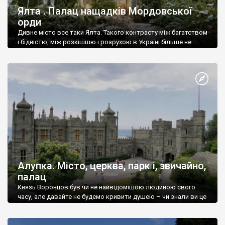
Ялта . Палац нащадків Мордовської
орди
Дивне місто все таки Ялта. Такого контрасту між багатством
і бідністю, між розкішшю і розрухою в Україні більше не
знайдеш.
Алупка. Місто, церква, парк і, звичайно,
палац
Князь Воронцов був чи не найвідомішою людиною свого
часу, але давайте не будемо кривити душею – чи знали ви це
прізвище до відвідин Алупки? Мабуть все таки ні.