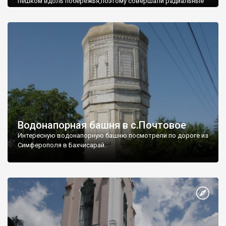
пешком вдоль побережья,поэтому совершали радиальные
вылазки из Оленевки.
Водонапорная башня в с.Почтовое
Интересную водонапорную башню посмотрели по дороге из
Симферополя в Бахчисарай.