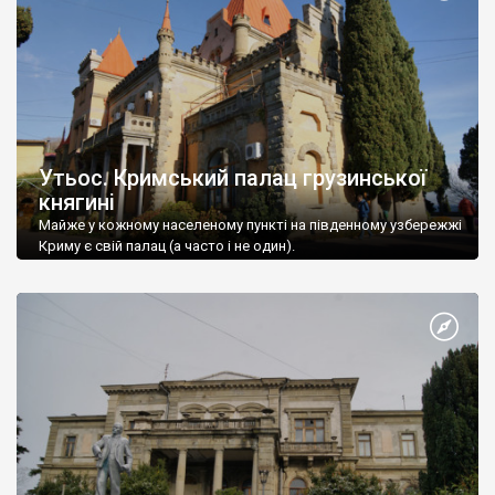
Утьос. Кримський палац грузинської
княгині
Майже у кожному населеному пункті на південному узбережжі
Криму є свій палац (а часто і не один).