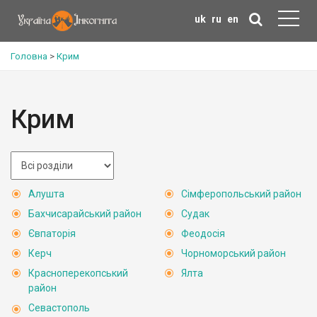
uk
ru
en
Головна
>
Крим
Крим
Алушта
Сімферопольський район
Бахчисарайський район
Судак
Євпаторія
Феодосія
Керч
Чорноморський район
Красноперекопський
Ялта
район
Севастополь