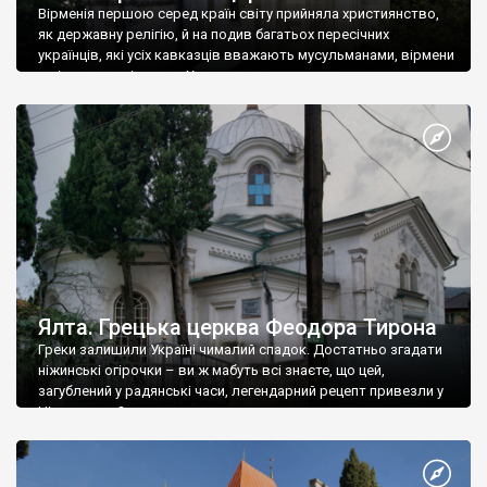
Вірменія першою серед країн світу прийняла християнство,
як державну релігію, й на подив багатьох пересічних
українців, які усіх кавказців вважають мусульманами, вірмени
є відданими вірянами Христа
Ялта. Грецька церква Феодора Тирона
Греки залишили Україні чималий спадок. Достатньо згадати
ніжинські огірочки – ви ж мабуть всі знаєте, що цей,
загублений у радянські часи, легендарний рецепт привезли у
Ніжин греки?