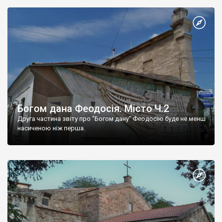
Богом дана Феодосія. Місто Ч.2
Друга частина звіту про "Богом дану" Феодосію буде не менш
насиченою ніж перша.