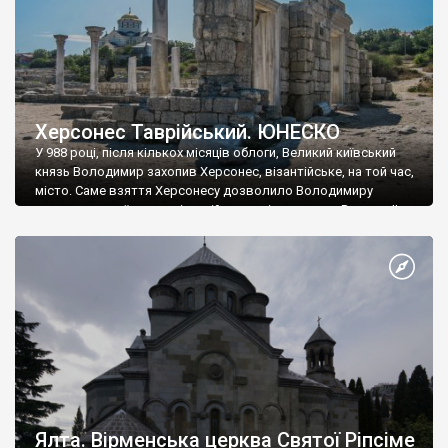
Херсонес Таврійський. ЮНЕСКО
У 988 році, після кількох місяців облоги, Великий київський
князь Володимир захопив Херсонес, візантійське, на той час,
місто. Саме взяття Херсонесу дозволило Володимиру
диктувати свої умови візантійському імператору Василю ІІ, та
одружитися з його дочкою Ганною. Цього ж року, в
Херсонесі Володимир-язичник, став Василем-християнином.
А потім було Хрещення Русі. На честь Херсонесу Таврійського
названо місто […]
Ялта. Вірменська церква Святої Ріпсіме