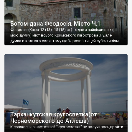
Богом дана Феодосія. Місто Ч.1
Феодосія (Кафа-12 (13) -15 (18) ст) - одне з найцікавіших (на
мою думку) міст всього Кримського півострова .Ну,але
думка в кожного своя, тому щоби розвіяти цей субєктивізм,
запрошую відвідати це
Тарханкутская кругосветка(от
Черноморского до Атлеша)
К сожалению настоящей "кругосветки" не получилось,пройти