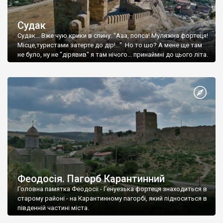
Судак
Судак... Вже чую крики в спину: "Ааа, попса! Муляжна фортеця!
Місце,туристами затерте до дір!..." Но то шо? А мене ще там
не було, ну не "дірявив" я там нічого... принаймні до цього літа.
Феодосія. Пагорб Карантинний
Головна памятка Феодосії - Генуезька фортеця знаходиться в
старому районі - на Карантинному пагорбі, який підноситься в
південній частині міста.