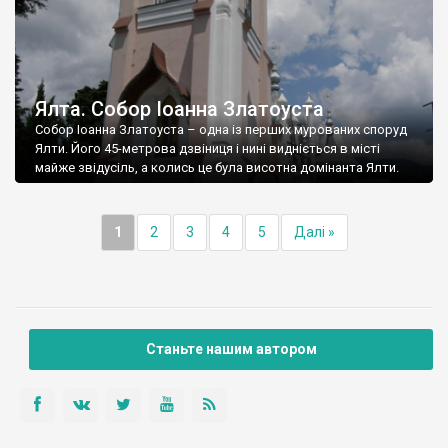
Ялта. Собор Іоанна Златоуста
Собор Іоанна Златоуста – одна із перших мурованих споруд
Ялти. Його 45-метрова дзвіниця і нині видніється в місті
майже звідусіль, а колись це була висотна домінанта Ялти.
1
2
3
4
5
Далі »
Станьте нашим автором