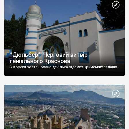
“Дюльбер”. Черговий витвір
геніального Краснова
У Кореїзі розташовано декілька відомих Кримських палаців.