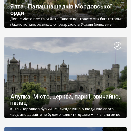
Ялта . Палац нащадків Мордовської
орди
Дивне місто все таки Ялта. Такого контрасту між багатством
і бідністю, між розкішшю і розрухою в Україні більше не
знайдеш.
Алупка. Місто, церква, парк і, звичайно,
палац
Князь Воронцов був чи не найвідомішою людиною свого
часу, але давайте не будемо кривити душею – чи знали ви це
прізвище до відвідин Алупки? Мабуть все таки ні.