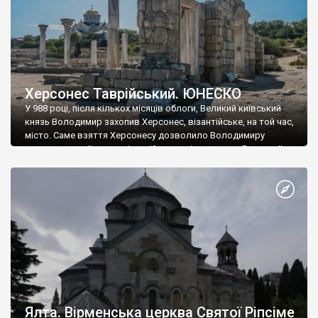
Херсонес Таврійський. ЮНЕСКО
У 988 році, після кількох місяців облоги, Великий київський
князь Володимир захопив Херсонес, візантійське, на той час,
місто. Саме взяття Херсонесу дозволило Володимиру
диктувати свої умови візантійському імператору Василю ІІ, та
одружитися з його дочкою Ганною. Цього ж року, в
Херсонесі Володимир-язичник, став Василем-християнином.
А потім було Хрещення Русі. На честь Херсонесу Таврійського
названо місто […]
Ялта. Вірменська церква Святої Ріпсіме