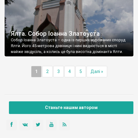
Ялта. Собор Іоанна Златоуста
Собор Іоанна Златоуста – одна із перших мурованих споруд
Ялти. Його 45-метрова дзвіниця і нині видніється в місті
майже звідусіль, а колись це була висотна домінанта Ялти.
1
2
3
4
5
Далі »
Станьте нашим автором