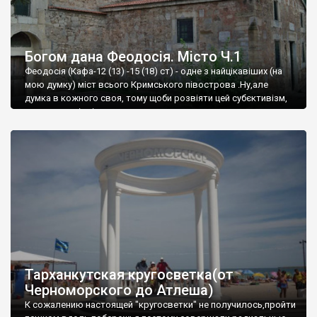
Богом дана Феодосія. Місто Ч.1
Феодосія (Кафа-12 (13) -15 (18) ст) - одне з найцікавіших (на
мою думку) міст всього Кримського півострова .Ну,але
думка в кожного своя, тому щоби розвіяти цей субєктивізм,
запрошую відвідати це
Тарханкутская кругосветка(от
Черноморского до Атлеша)
К сожалению настоящей "кругосветки" не получилось,пройти