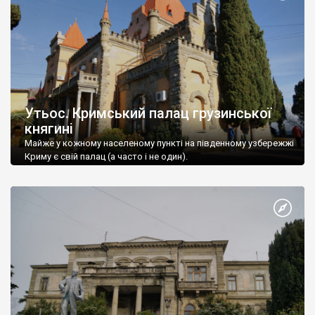
Утьос. Кримський палац грузинської
княгині
Майже у кожному населеному пункті на південному узбережжі
Криму є свій палац (а часто і не один).