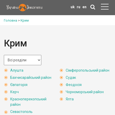
uk
ru
en
Головна
>
Крим
Крим
Алушта
Сімферопольський район
Бахчисарайський район
Судак
Євпаторія
Феодосія
Керч
Чорноморський район
Красноперекопський
Ялта
район
Севастополь