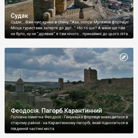
Судак
Судак... Вже чую крики в спину: "Ааа, попса! Муляжна фортеця!
Місце,туристами затерте до дір!..." Но то шо? А мене ще там
не було, ну не "дірявив" я там нічого... принаймні до цього літа.
Феодосія. Пагорб Карантинний
Головна памятка Феодосії - Генуезька фортеця знаходиться в
старому районі - на Карантинному пагорбі, який підноситься в
південній частині міста.