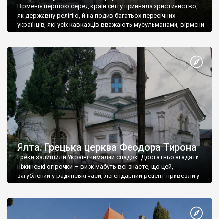
Вірменія першою серед країн світу прийняла християнство,
як державну релігію, й на подив багатьох пересічних
українців, які усіх кавказців вважають мусульманами, вірмени
є відданими вірянами Христа
Ялта. Грецька церква Феодора Тирона
Греки залишили Україні чималий спадок. Достатньо згадати
ніжинські огірочки – ви ж мабуть всі знаєте, що цей,
загублений у радянські часи, легендарний рецепт привезли у
Ніжин греки?