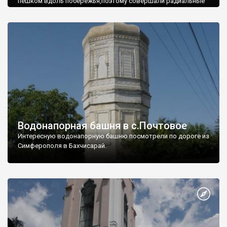
пешком вдоль побережья,поэтому совершали радиальные
вылазки из Оленевки.
Водонапорная башня в с.Почтовое
Интересную водонапорную башню посмотрели по дороге из
Симферополя в Бахчисарай.