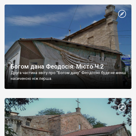
Богом дана Феодосія. Місто Ч.2
Друга частина звіту про "Богом дану" Феодосію буде не менш
насиченою ніж перша.