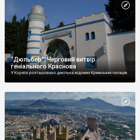
“Дюльбер”. Черговий витвір
геніального Краснова
У Кореїзі розташовано декілька відомих Кримських палаців.