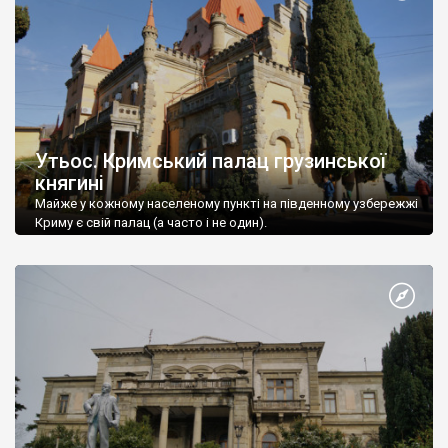
Утьос. Кримський палац грузинської
княгині
Майже у кожному населеному пункті на південному узбережжі
Криму є свій палац (а часто і не один).