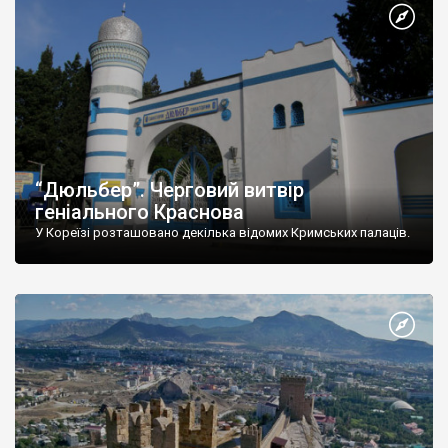
“Дюльбер”. Черговий витвір
геніального Краснова
У Кореїзі розташовано декілька відомих Кримських палаців.