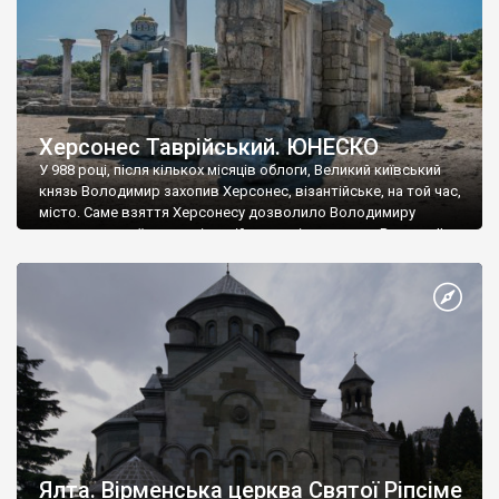
Херсонес Таврійський. ЮНЕСКО
У 988 році, після кількох місяців облоги, Великий київський
князь Володимир захопив Херсонес, візантійське, на той час,
місто. Саме взяття Херсонесу дозволило Володимиру
диктувати свої умови візантійському імператору Василю ІІ, та
одружитися з його дочкою Ганною. Цього ж року, в
Херсонесі Володимир-язичник, став Василем-християнином.
А потім було Хрещення Русі. На честь Херсонесу Таврійського
названо місто […]
Ялта. Вірменська церква Святої Ріпсіме