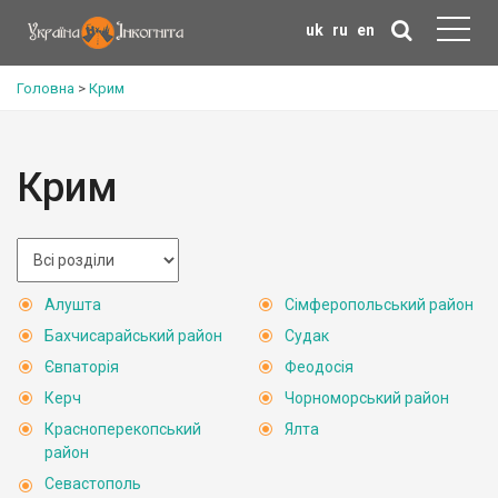
uk
ru
en
Головна
>
Крим
Крим
Алушта
Сімферопольський район
Бахчисарайський район
Судак
Євпаторія
Феодосія
Керч
Чорноморський район
Красноперекопський
Ялта
район
Севастополь