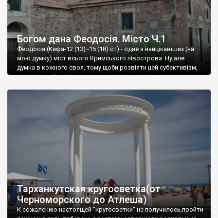
Богом дана Феодосія. Місто Ч.1
Феодосія (Кафа-12 (13) -15 (18) ст) - одне з найцікавіших (на
мою думку) міст всього Кримського півострова .Ну,але
думка в кожного своя, тому щоби розвіяти цей субєктивізм,
запрошую відвідати це
Тарханкутская кругосветка(от
Черноморского до Атлеша)
К сожалению настоящей "кругосветки" не получилось,пройти