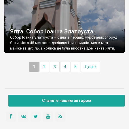
Ялта. Собор Іоанна Златоуста
Собор Іоанна Златоуста – одна із перших мурованих споруд
Ялти. Його 45-метрова дзвіниця і нині видніється в місті
майже звідусіль, а колись це була висотна домінанта Ялти.
1
2
3
4
5
Далі »
Станьте нашим автором