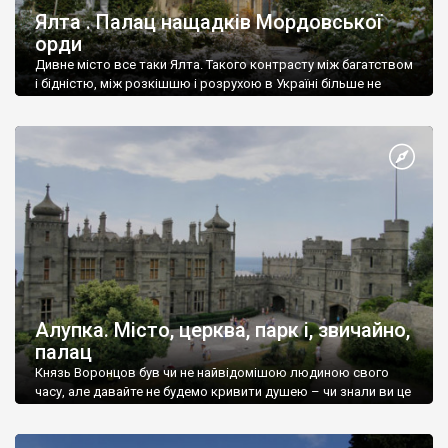
Ялта . Палац нащадків Мордовської
орди
Дивне місто все таки Ялта. Такого контрасту між багатством
і бідністю, між розкішшю і розрухою в Україні більше не
знайдеш.
Алупка. Місто, церква, парк і, звичайно,
палац
Князь Воронцов був чи не найвідомішою людиною свого
часу, але давайте не будемо кривити душею – чи знали ви це
прізвище до відвідин Алупки? Мабуть все таки ні.