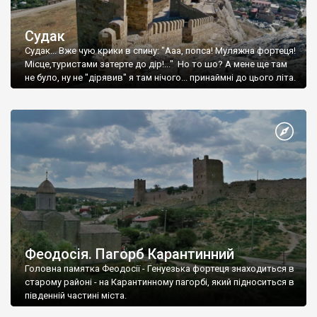
Судак
Судак... Вже чую крики в спину: "Ааа, попса! Муляжна фортеця!
Місце,туристами затерте до дір!..." Но то шо? А мене ще там
не було, ну не "дірявив" я там нічого... принаймні до цього літа.
Феодосія. Пагорб Карантинний
Головна памятка Феодосії - Генуезька фортеця знаходиться в
старому районі - на Карантинному пагорбі, який підноситься в
південній частині міста.