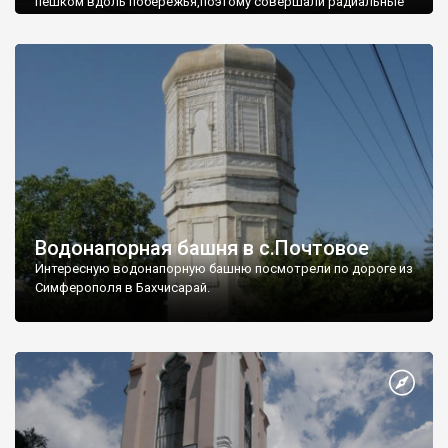
пешком вдоль побережья,поэтому совершали радиальные
вылазки из Оленевки.
Водонапорная башня в с.Почтовое
Интересную водонапорную башню посмотрели по дороге из
Симферополя в Бахчисарай.