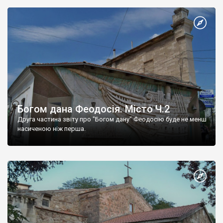
Богом дана Феодосія. Місто Ч.2
Друга частина звіту про "Богом дану" Феодосію буде не менш
насиченою ніж перша.