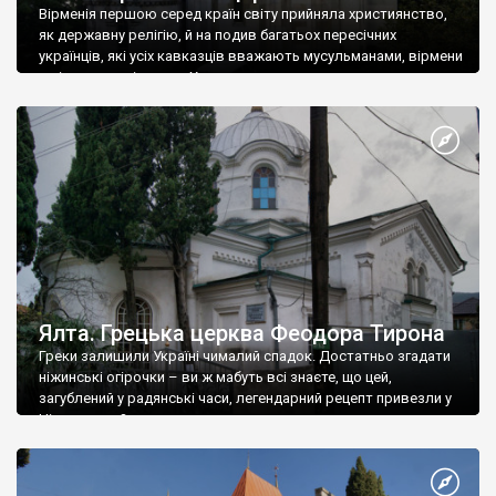
Вірменія першою серед країн світу прийняла християнство,
як державну релігію, й на подив багатьох пересічних
українців, які усіх кавказців вважають мусульманами, вірмени
є відданими вірянами Христа
Ялта. Грецька церква Феодора Тирона
Греки залишили Україні чималий спадок. Достатньо згадати
ніжинські огірочки – ви ж мабуть всі знаєте, що цей,
загублений у радянські часи, легендарний рецепт привезли у
Ніжин греки?