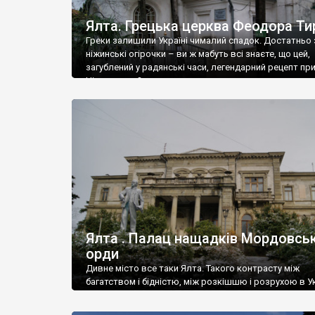
Ялта. Грецька церква Феодора Ти
Греки залишили Україні чималий спадок. Достатньо 
ніжинські огірочки – ви ж мабуть всі знаєте, що цей,
загублений у радянські часи, легендарний рецепт пр
Ніжин греки?
Ялта . Палац нащадків Мордовськ
орди
Дивне місто все таки Ялта. Такого контрасту між
багатством і бідністю, між розкішшю і розрухою в Ук
більше не знайдеш.