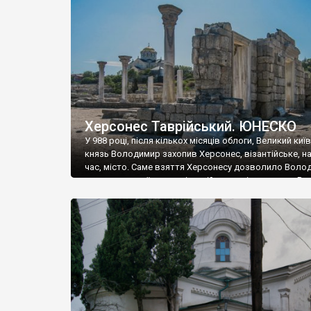
музею «Новгородський музей-заповідник» сотні арт
візантійської доби. Раритети викрадені з фондів об’
культурної спадщини ЮНЕСКО «Херсонеса Таврійсько
Офіційно – на виставку «Золото Візантії», але експер
влада в Україні вважають це лише […]
Херсонес Таврійський. ЮНЕСКО
У 988 році, після кількох місяців облоги, Великий киї
князь Володимир захопив Херсонес, візантійське, на
час, місто. Саме взяття Херсонесу дозволило Воло
диктувати свої умови візантійському імператору Вас
та одружитися з його дочкою Ганною. Цього ж року,
Херсонесі Володимир-язичник, став Василем-
християнином. А потім було Хрещення Русі. На честь
Херсонесу Таврійського названо місто […]