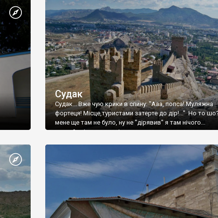
Судак
Судак... Вже чую крики в спину: "Ааа, попса! Муляжна
фортеця! Місце,туристами затерте до дір!..." Но то шо
мене ще там не було, ну не "дірявив" я там нічого...
принаймні до цього літа.