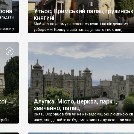
рона
Утьос. Кримський палац грузинськ
княгині
згадати
Майже у кожному населеному пункті на південному
ивезли у
узбережжі Криму є свій палац (а часто і не один).
ої
Алупка. Місто, церква, парк і,
звичайно, палац
Князь Воронцов був чи не найвідомішою людиною св
раїні
часу, але давайте не будемо кривити душею – чи знал
це прізвище до відвідин Алупки? Мабуть все таки ні.