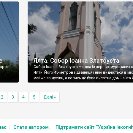
е
Ялта. Собор Іоанна Златоуста
ороге
Собор Іоанна Златоуста – одна із перших мурованих 
Ялти. Його 45-метрова дзвіниця і нині видніється в міс
майже звідусіль, а колись це була висотна домінанта 
2
3
4
5
Далі »
нас
Стати автором
Підтримати сайт “Україна Інкогні