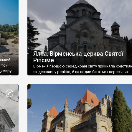
ефактів
називаються «повстяками» (postaki)…” “Вино. Крим
єкту
виробляє відмінне вино і його вдосталь: воно все ду
го».
легке біле і дуже […]
ти та
Ялта. Вірменська церква Святої
Ріпсіме
вський
 той
Вірменія першою серед країн світу прийняла христия
димиру
як державну релігію, й на подив багатьох пересічних
илю ІІ,
українців, які усіх кавказців вважають мусульманами,
 в
вірмени є відданими вірянами Христа