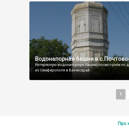
Водонапорная башня в с.Почтово
Интересную водонапорную башню посмотрели по д
из Симферополя в Бахчисарай.
1
Про 