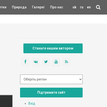
ятки
Природа
Галереї
Про нас
uk
ru
en
Станьте нашим автором
Підтримати сайт
Вхід