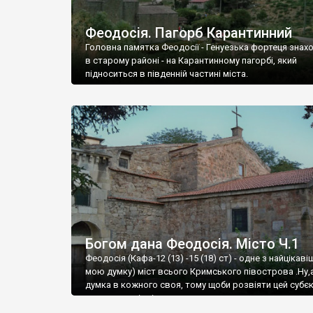
Феодосія. Пагорб Карантинний
Головна памятка Феодосії - Генуезька фортеця знах
в старому районі - на Карантинному пагорбі, який
підноситься в південній частині міста.
Богом дана Феодосія. Місто Ч.1
Феодосія (Кафа-12 (13) -15 (18) ст) - одне з найцікаві
мою думку) міст всього Кримського півострова .Ну,
думка в кожного своя, тому щоби розвіяти цей субєк
запрошую відвідати це