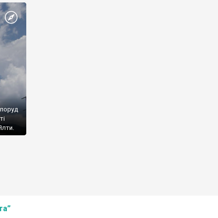
споруд
ті
Ялти.
та”