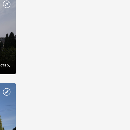
же
нство,