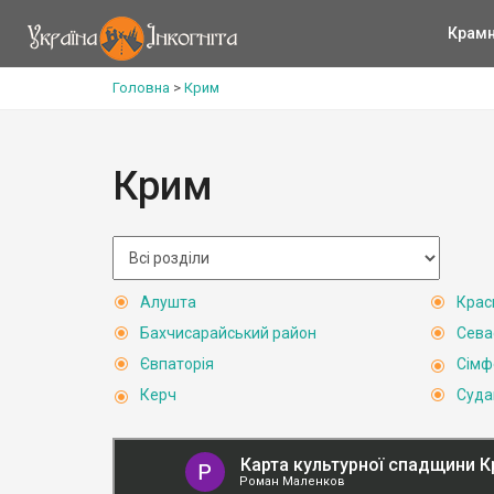
Крам
Головна
>
Крим
Крим
Алушта
Крас
Бахчисарайський район
Сева
Євпаторія
Сімф
Керч
Суда