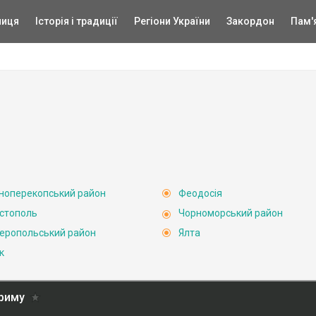
ниця
Історія і традиції
Регіони України
Закордон
Пам'
ноперекопський район
Феодосія
стополь
Чорноморський район
еропольський район
Ялта
к