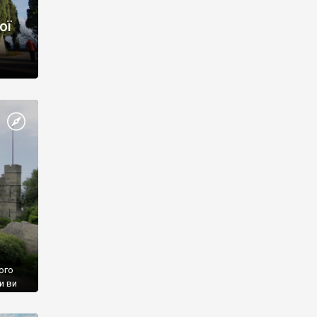
ої
ого
и ви