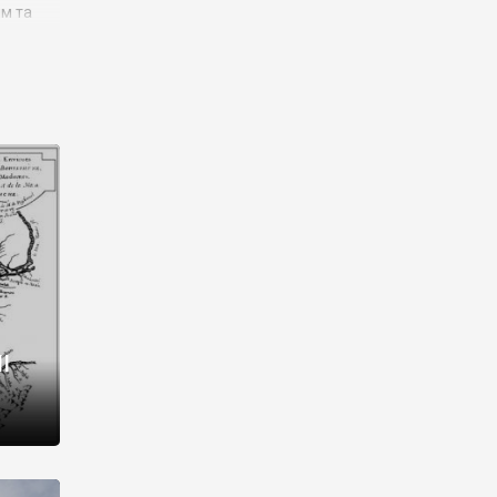
им та
ора і
є
го типу,
ей-
рний
ста:
 райони
від 2
I
і,
рукти,
 котрі