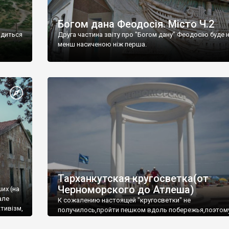
Богом дана Феодосія. Місто Ч.2
одиться
Друга частина звіту про "Богом дану" Феодосію буде 
менш насиченою ніж перша.
Тарханкутская кругосветка(от
Черноморского до Атлеша)
ших (на
але
К сожалению настоящей "кругосветки" не
тивізм,
получилось,пройти пешком вдоль побережья,поэтом
совершали радиальные вылазки из Оленевки.