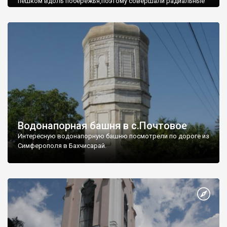
пешком вдоль побережья,поэтому совершали радиальные
вылазки из Оленевки.
Водонапорная башня в с.Почтовое
Интересную водонапорную башню посмотрели по дороге из
Симферополя в Бахчисарай.