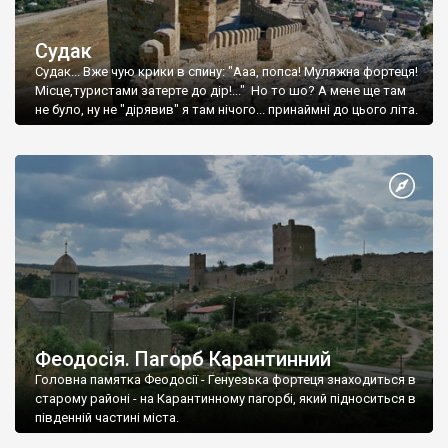
Судак
Судак... Вже чую крики в спину: "Ааа, попса! Муляжна фортеця!
Місце,туристами затерте до дір!..." Но то шо? А мене ще там
не було, ну не "дірявив" я там нічого... принаймні до цього літа.
Феодосія. Пагорб Карантинний
Головна памятка Феодосії - Генуезька фортеця знаходиться в
старому районі - на Карантинному пагорбі, який підноситься в
південній частині міста.