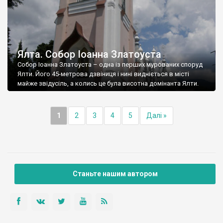
Ялта. Собор Іоанна Златоуста
Собор Іоанна Златоуста – одна із перших мурованих споруд
Ялти. Його 45-метрова дзвіниця і нині видніється в місті
майже звідусіль, а колись це була висотна домінанта Ялти.
1
2
3
4
5
Далі »
Станьте нашим автором