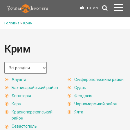
uk
ru
en
Головна
>
Крим
Крим
Алушта
Сімферопольський район
Бахчисарайський район
Судак
Євпаторія
Феодосія
Керч
Чорноморський район
Красноперекопський
Ялта
район
Севастополь