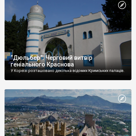
“Дюльбер”. Черговий витвір
геніального Краснова
У Кореїзі розташовано декілька відомих Кримських палаців.