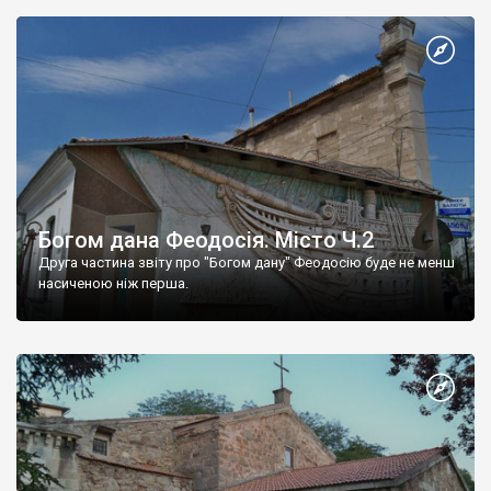
Богом дана Феодосія. Місто Ч.2
Друга частина звіту про "Богом дану" Феодосію буде не менш
насиченою ніж перша.