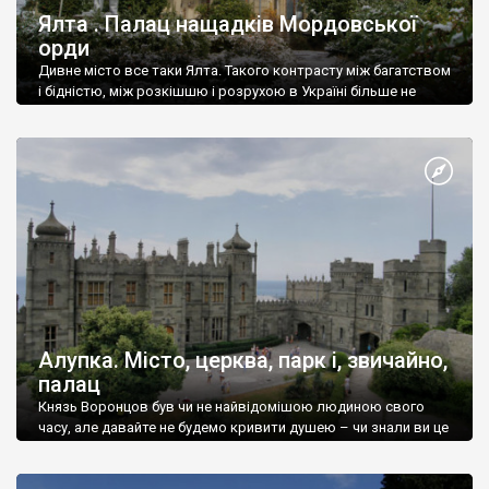
Ялта . Палац нащадків Мордовської
орди
Дивне місто все таки Ялта. Такого контрасту між багатством
і бідністю, між розкішшю і розрухою в Україні більше не
знайдеш.
Алупка. Місто, церква, парк і, звичайно,
палац
Князь Воронцов був чи не найвідомішою людиною свого
часу, але давайте не будемо кривити душею – чи знали ви це
прізвище до відвідин Алупки? Мабуть все таки ні.