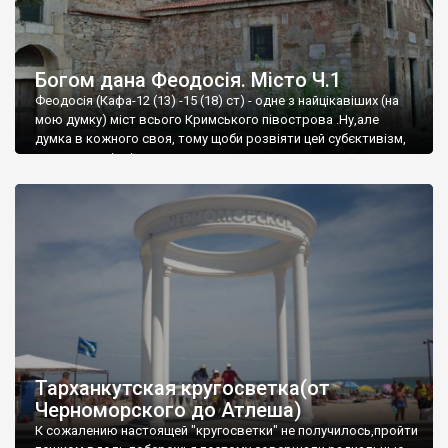
Богом дана Феодосія. Місто Ч.1
Феодосія (Кафа-12 (13) -15 (18) ст) - одне з найцікавіших (на
мою думку) міст всього Кримського півострова .Ну,але
думка в кожного своя, тому щоби розвіяти цей субєктивізм,
запрошую відвідати це
Тарханкутская кругосветка(от
Черноморского до Атлеша)
К сожалению настоящей "кругосветки" не получилось,пройти