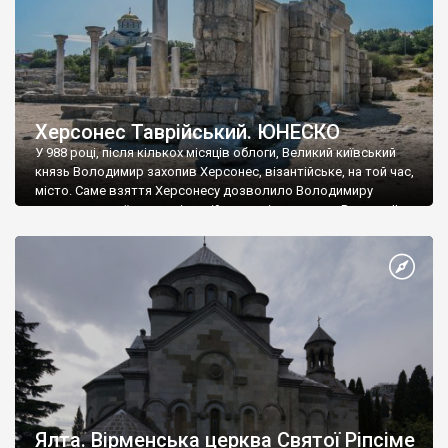
Херсонес Таврійський. ЮНЕСКО
У 988 році, після кількох місяців облоги, Великий київський
князь Володимир захопив Херсонес, візантійське, на той час,
місто. Саме взяття Херсонесу дозволило Володимиру
диктувати свої умови візантійському імператору Василю ІІ, та
одружитися з його дочкою Ганною. Цього ж року, в
Херсонесі Володимир-язичник, став Василем-християнином.
А потім було Хрещення Русі. На честь Херсонесу Таврійського
названо місто […]
Ялта. Вірменська церква Святої Ріпсіме