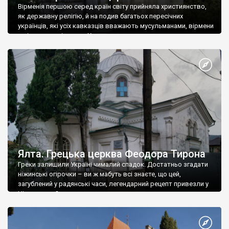
Вірменія першою серед країн світу прийняла християнство,
як державну релігію, й на подив багатьох пересічних
українців, які усіх кавказців вважають мусульманами, вірмени
є відданими вірянами Христа
Ялта. Грецька церква Феодора Тирона
Греки залишили Україні чималий спадок. Достатньо згадати
ніжинські огірочки – ви ж мабуть всі знаєте, що цей,
загублений у радянські часи, легендарний рецепт привезли у
Ніжин греки?