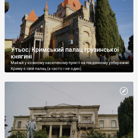
Утьос. Кримський палац грузинської
княгині
Майже у кожному населеному пункті на південному узбережжі
Криму є свій палац (а часто і не один).