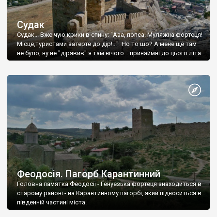
Судак
Судак... Вже чую крики в спину: "Ааа, попса! Муляжна фортеця!
Місце,туристами затерте до дір!..." Но то шо? А мене ще там
не було, ну не "дірявив" я там нічого... принаймні до цього літа.
Феодосія. Пагорб Карантинний
Головна памятка Феодосії - Генуезька фортеця знаходиться в
старому районі - на Карантинному пагорбі, який підноситься в
південній частині міста.