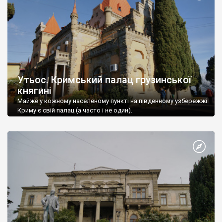
Утьос. Кримський палац грузинської
княгині
Майже у кожному населеному пункті на південному узбережжі
Криму є свій палац (а часто і не один).