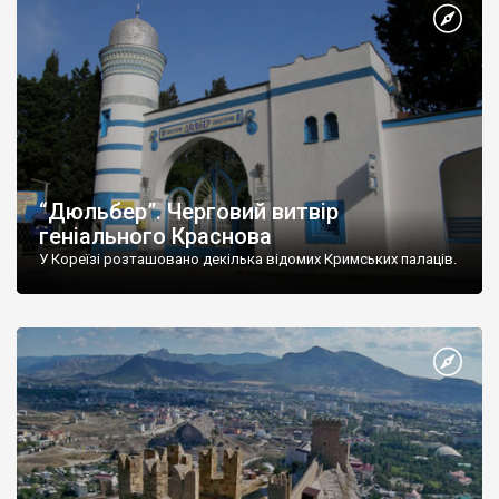
“Дюльбер”. Черговий витвір
геніального Краснова
У Кореїзі розташовано декілька відомих Кримських палаців.