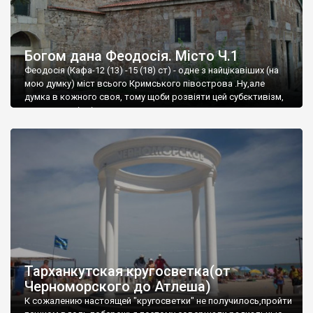
Богом дана Феодосія. Місто Ч.1
Феодосія (Кафа-12 (13) -15 (18) ст) - одне з найцікавіших (на
мою думку) міст всього Кримського півострова .Ну,але
думка в кожного своя, тому щоби розвіяти цей субєктивізм,
запрошую відвідати це
Тарханкутская кругосветка(от
Черноморского до Атлеша)
К сожалению настоящей "кругосветки" не получилось,пройти