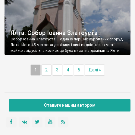
Ялта. Собор Іоанна Златоуста
Собор Іоанна Златоуста – одна із перших мурованих споруд
Ялти. Його 45-метрова дзвіниця і нині видніється в місті
майже звідусіль, а колись це була висотна домінанта Ялти.
1
2
3
4
5
Далі »
Станьте нашим автором