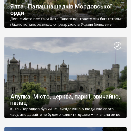
Ялта . Палац нащадків Мордовської
орди
Дивне місто все таки Ялта. Такого контрасту між багатством
і бідністю, між розкішшю і розрухою в Україні більше не
знайдеш.
Алупка. Місто, церква, парк і, звичайно,
палац
Князь Воронцов був чи не найвідомішою людиною свого
часу, але давайте не будемо кривити душею – чи знали ви це
прізвище до відвідин Алупки? Мабуть все таки ні.