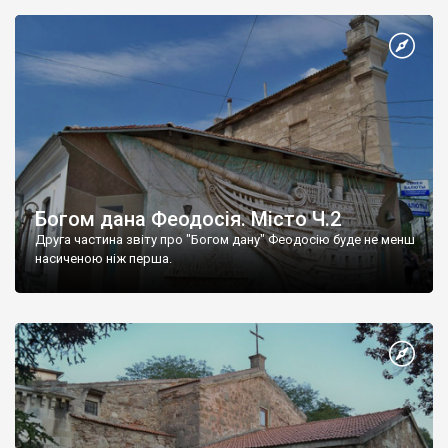
Богом дана Феодосія. Місто Ч.2
Друга частина звіту про "Богом дану" Феодосію буде не менш
насиченою ніж перша.