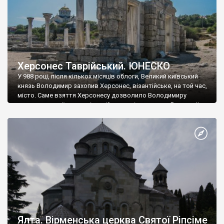
Херсонес Таврійський. ЮНЕСКО
У 988 році, після кількох місяців облоги, Великий київський
князь Володимир захопив Херсонес, візантійське, на той час,
місто. Саме взяття Херсонесу дозволило Володимиру
диктувати свої умови візантійському імператору Василю ІІ, та
одружитися з його дочкою Ганною. Цього ж року, в
Херсонесі Володимир-язичник, став Василем-християнином.
А потім було Хрещення Русі. На честь Херсонесу Таврійського
названо місто […]
Ялта. Вірменська церква Святої Ріпсіме