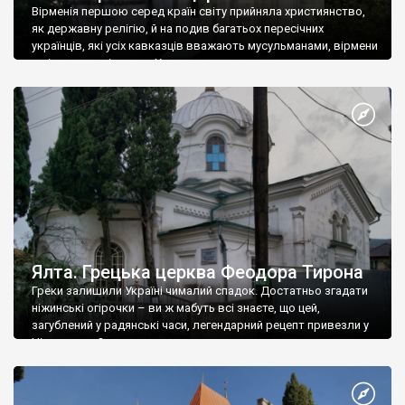
Вірменія першою серед країн світу прийняла християнство,
як державну релігію, й на подив багатьох пересічних
українців, які усіх кавказців вважають мусульманами, вірмени
є відданими вірянами Христа
Ялта. Грецька церква Феодора Тирона
Греки залишили Україні чималий спадок. Достатньо згадати
ніжинські огірочки – ви ж мабуть всі знаєте, що цей,
загублений у радянські часи, легендарний рецепт привезли у
Ніжин греки?