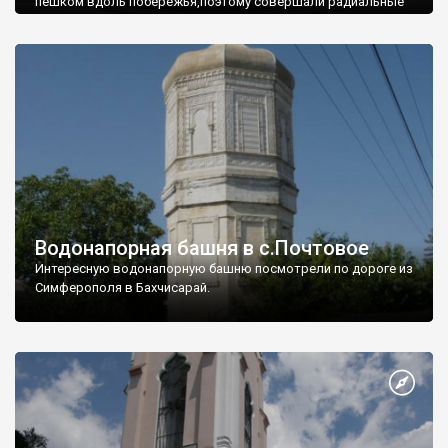
пешком вдоль побережья,поэтому совершали радиальные
вылазки из Оленевки.
Водонапорная башня в с.Почтовое
Интересную водонапорную башню посмотрели по дороге из
Симферополя в Бахчисарай.