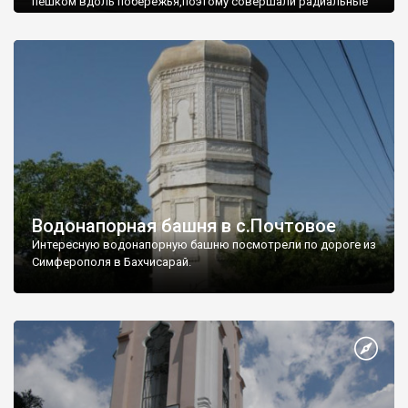
пешком вдоль побережья,поэтому совершали радиальные
вылазки из Оленевки.
Водонапорная башня в с.Почтовое
Интересную водонапорную башню посмотрели по дороге из
Симферополя в Бахчисарай.