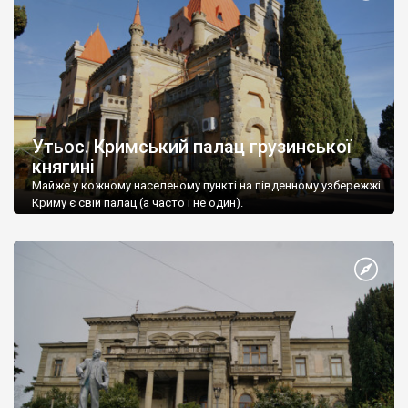
Утьос. Кримський палац грузинської
княгині
Майже у кожному населеному пункті на південному узбережжі
Криму є свій палац (а часто і не один).