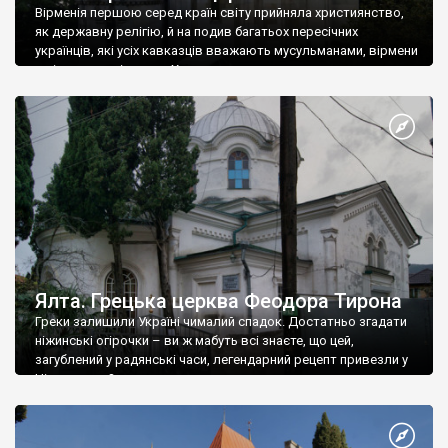
Вірменія першою серед країн світу прийняла християнство,
як державну релігію, й на подив багатьох пересічних
українців, які усіх кавказців вважають мусульманами, вірмени
є відданими вірянами Христа
Ялта. Грецька церква Феодора Тирона
Греки залишили Україні чималий спадок. Достатньо згадати
ніжинські огірочки – ви ж мабуть всі знаєте, що цей,
загублений у радянські часи, легендарний рецепт привезли у
Ніжин греки?