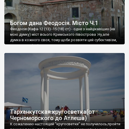
Богом дана Феодосія. Місто Ч.1
Феодосія (Кафа-12 (13) -15 (18) ст) - одне з найцікавіших (на
мою думку) міст всього Кримського півострова .Ну,але
думка в кожного своя, тому щоби розвіяти цей субєктивізм,
запрошую відвідати це
Тарханкутская кругосветка(от
Черноморского до Атлеша)
К сожалению настоящей "кругосветки" не получилось,пройти