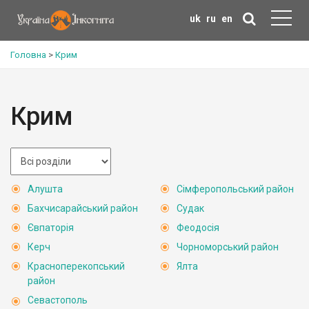
uk
ru
en
Головна
>
Крим
Крим
Алушта
Сімферопольський район
Бахчисарайський район
Судак
Євпаторія
Феодосія
Керч
Чорноморський район
Красноперекопський
Ялта
район
Севастополь