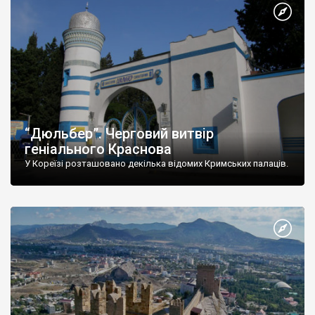
“Дюльбер”. Черговий витвір
геніального Краснова
У Кореїзі розташовано декілька відомих Кримських палаців.