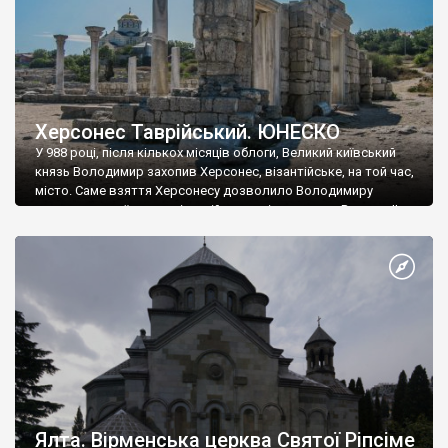
Херсонес Таврійський. ЮНЕСКО
У 988 році, після кількох місяців облоги, Великий київський
князь Володимир захопив Херсонес, візантійське, на той час,
місто. Саме взяття Херсонесу дозволило Володимиру
диктувати свої умови візантійському імператору Василю ІІ, та
одружитися з його дочкою Ганною. Цього ж року, в
Херсонесі Володимир-язичник, став Василем-християнином.
А потім було Хрещення Русі. На честь Херсонесу Таврійського
названо місто […]
Ялта. Вірменська церква Святої Ріпсіме