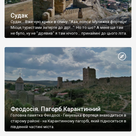
Судак
Судак... Вже чую крики в спину: "Ааа, попса! Муляжна фортеця!
Місце,туристами затерте до дір!..." Но то шо? А мене ще там
не було, ну не "дірявив" я там нічого... принаймні до цього літа.
Феодосія. Пагорб Карантинний
Головна памятка Феодосії - Генуезька фортеця знаходиться в
старому районі - на Карантинному пагорбі, який підноситься в
південній частині міста.