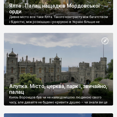
Ялта . Палац нащадків Мордовської
орди
Дивне місто все таки Ялта. Такого контрасту між багатством
і бідністю, між розкішшю і розрухою в Україні більше не
знайдеш.
Алупка. Місто, церква, парк і, звичайно,
палац
Князь Воронцов був чи не найвідомішою людиною свого
часу, але давайте не будемо кривити душею – чи знали ви це
прізвище до відвідин Алупки? Мабуть все таки ні.