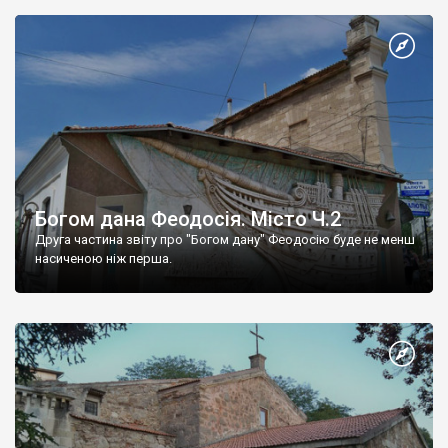
Богом дана Феодосія. Місто Ч.2
Друга частина звіту про "Богом дану" Феодосію буде не менш
насиченою ніж перша.