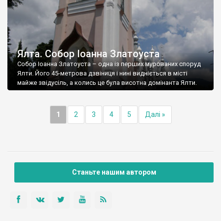
Ялта. Собор Іоанна Златоуста
Собор Іоанна Златоуста – одна із перших мурованих споруд
Ялти. Його 45-метрова дзвіниця і нині видніється в місті
майже звідусіль, а колись це була висотна домінанта Ялти.
1
2
3
4
5
Далі »
Станьте нашим автором