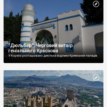
“Дюльбер”. Черговий витвір
геніального Краснова
У Кореїзі розташовано декілька відомих Кримських палаців.