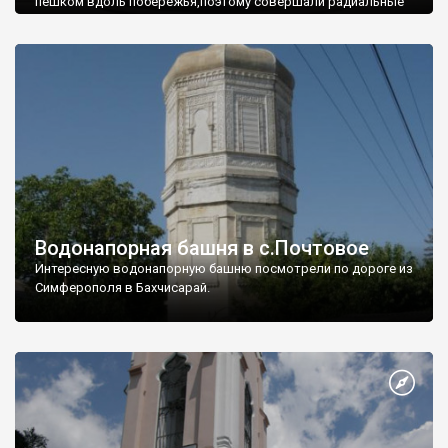
пешком вдоль побережья,поэтому совершали радиальные
вылазки из Оленевки.
Водонапорная башня в с.Почтовое
Интересную водонапорную башню посмотрели по дороге из
Симферополя в Бахчисарай.