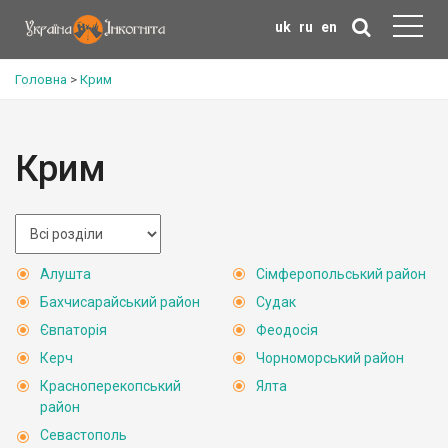
uk
ru
en
Головна
>
Крим
Крим
Алушта
Сімферопольський район
Бахчисарайський район
Судак
Євпаторія
Феодосія
Керч
Чорноморський район
Красноперекопський
Ялта
район
Севастополь