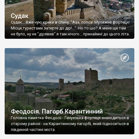
Судак
Судак... Вже чую крики в спину: "Ааа, попса! Муляжна фортеця!
Місце,туристами затерте до дір!..." Но то шо? А мене ще там
не було, ну не "дірявив" я там нічого... принаймні до цього літа.
Феодосія. Пагорб Карантинний
Головна памятка Феодосії - Генуезька фортеця знаходиться в
старому районі - на Карантинному пагорбі, який підноситься в
південній частині міста.