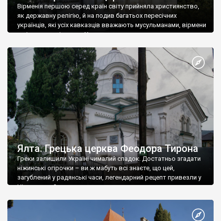
Вірменія першою серед країн світу прийняла християнство,
як державну релігію, й на подив багатьох пересічних
українців, які усіх кавказців вважають мусульманами, вірмени
є відданими вірянами Христа
Ялта. Грецька церква Феодора Тирона
Греки залишили Україні чималий спадок. Достатньо згадати
ніжинські огірочки – ви ж мабуть всі знаєте, що цей,
загублений у радянські часи, легендарний рецепт привезли у
Ніжин греки?