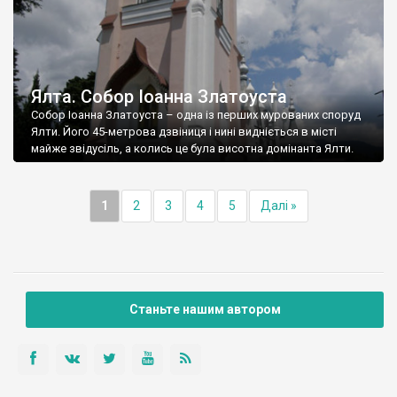
Ялта. Собор Іоанна Златоуста
Собор Іоанна Златоуста – одна із перших мурованих споруд
Ялти. Його 45-метрова дзвіниця і нині видніється в місті
майже звідусіль, а колись це була висотна домінанта Ялти.
1
2
3
4
5
Далі »
Станьте нашим автором