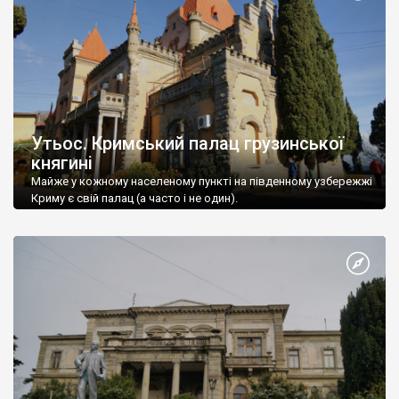
Утьос. Кримський палац грузинської
княгині
Майже у кожному населеному пункті на південному узбережжі
Криму є свій палац (а часто і не один).