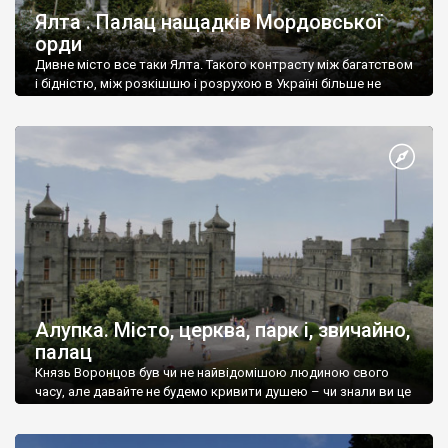
Ялта . Палац нащадків Мордовської
орди
Дивне місто все таки Ялта. Такого контрасту між багатством
і бідністю, між розкішшю і розрухою в Україні більше не
знайдеш.
Алупка. Місто, церква, парк і, звичайно,
палац
Князь Воронцов був чи не найвідомішою людиною свого
часу, але давайте не будемо кривити душею – чи знали ви це
прізвище до відвідин Алупки? Мабуть все таки ні.