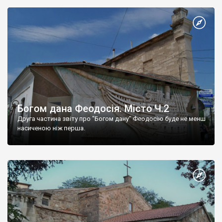
Богом дана Феодосія. Місто Ч.2
Друга частина звіту про "Богом дану" Феодосію буде не менш
насиченою ніж перша.