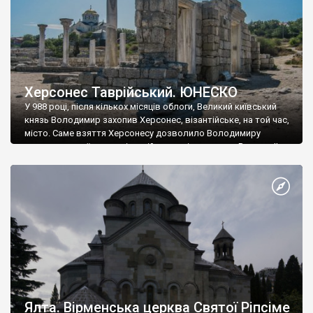
Херсонес Таврійський. ЮНЕСКО
У 988 році, після кількох місяців облоги, Великий київський
князь Володимир захопив Херсонес, візантійське, на той час,
місто. Саме взяття Херсонесу дозволило Володимиру
диктувати свої умови візантійському імператору Василю ІІ, та
одружитися з його дочкою Ганною. Цього ж року, в
Херсонесі Володимир-язичник, став Василем-християнином.
А потім було Хрещення Русі. На честь Херсонесу Таврійського
названо місто […]
Ялта. Вірменська церква Святої Ріпсіме