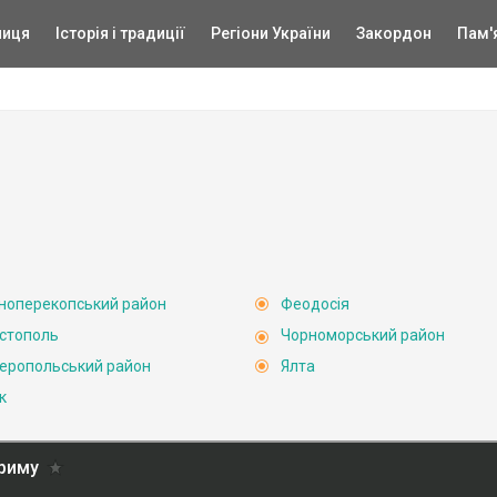
ниця
Історія і традиції
Регіони України
Закордон
Пам'
ноперекопський район
Феодосія
стополь
Чорноморський район
еропольський район
Ялта
к