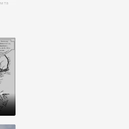
им та
ора і
є
го типу,
ей-
рний
ста:
 райони
від 2
I
і,
рукти,
 котрі