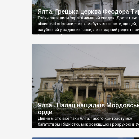
Ялта. Грецька церква Феодора Ти
Греки залишили Україні чималий спадок. Достатньо 
ніжинські огірочки – ви ж мабуть всі знаєте, що цей,
загублений у радянські часи, легендарний рецепт пр
Ніжин греки?
Ялта . Палац нащадків Мордовськ
орди
Дивне місто все таки Ялта. Такого контрасту між
багатством і бідністю, між розкішшю і розрухою в Ук
більше не знайдеш.