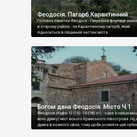
Феодосія. Пагорб Карантинний
Головна памятка Феодосії - Генуезька фортеця знах
в старому районі - на Карантинному пагорбі, який
підноситься в південній частині міста.
Богом дана Феодосія. Місто Ч.1
Феодосія (Кафа-12 (13) -15 (18) ст) - одне з найцікаві
мою думку) міст всього Кримського півострова .Ну,
думка в кожного своя, тому щоби розвіяти цей субєк
запрошую відвідати це