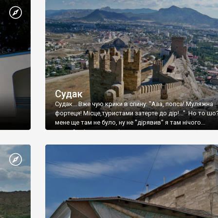
Судак
Судак... Вже чую крики в спину: "Ааа, попса! Муляжна
фортеця! Місце,туристами затерте до дір!..." Но то шо
мене ще там не було, ну не "дірявив" я там нічого...
принаймні до цього літа.