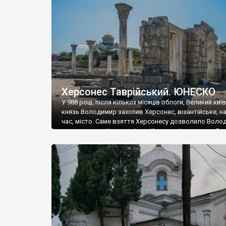
музею «Новгородський музей-заповідник» сотні арт
візантійської доби. Раритети викрадені з фондів об’
культурної спадщини ЮНЕСКО «Херсонеса Таврійсько
Офіційно – на виставку «Золото Візантії», але експер
влада в Україні вважають це лише […]
Херсонес Таврійський. ЮНЕСКО
У 988 році, після кількох місяців облоги, Великий киї
князь Володимир захопив Херсонес, візантійське, на
час, місто. Саме взяття Херсонесу дозволило Воло
диктувати свої умови візантійському імператору Вас
та одружитися з його дочкою Ганною. Цього ж року,
Херсонесі Володимир-язичник, став Василем-
християнином. А потім було Хрещення Русі. На честь
Херсонесу Таврійського названо місто […]