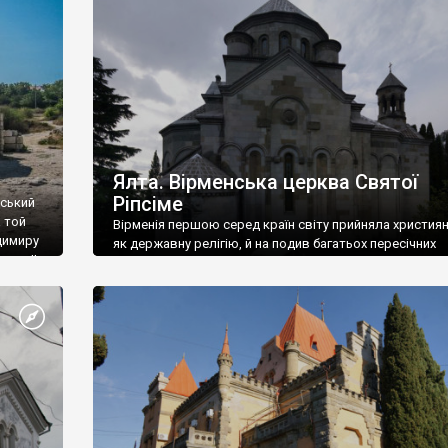
ефактів
називаються «повстяками» (postaki)…” “Вино. Крим
єкту
виробляє відмінне вино і його вдосталь: воно все ду
го».
легке біле і дуже […]
ти та
Ялта. Вірменська церква Святої
Ріпсіме
вський
 той
Вірменія першою серед країн світу прийняла христия
димиру
як державну релігію, й на подив багатьох пересічних
илю ІІ,
українців, які усіх кавказців вважають мусульманами,
 в
вірмени є відданими вірянами Христа