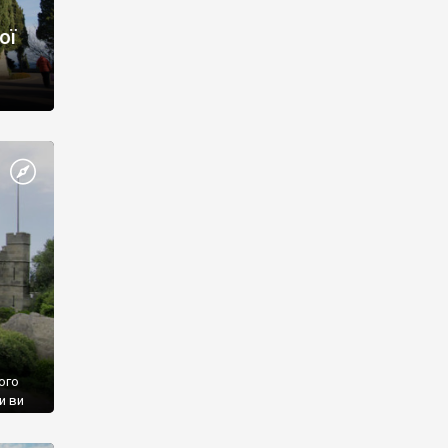
ої
ого
и ви