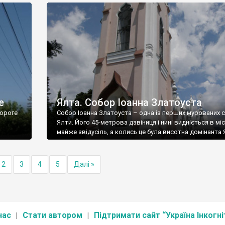
е
Ялта. Собор Іоанна Златоуста
ороге
Собор Іоанна Златоуста – одна із перших мурованих 
Ялти. Його 45-метрова дзвіниця і нині видніється в міс
майже звідусіль, а колись це була висотна домінанта 
2
3
4
5
Далі »
нас
Стати автором
Підтримати сайт “Україна Інкогні