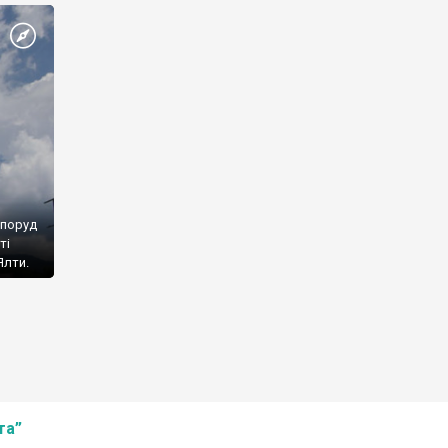
споруд
ті
Ялти.
та”