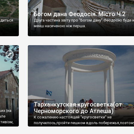
Богом дана Феодосія. Місто Ч.2
одиться
Друга частина звіту про "Богом дану" Феодосію буде 
менш насиченою ніж перша.
Тарханкутская кругосветка(от
Черноморского до Атлеша)
ших (на
але
К сожалению настоящей "кругосветки" не
тивізм,
получилось,пройти пешком вдоль побережья,поэтом
совершали радиальные вылазки из Оленевки.