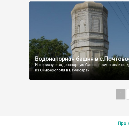
Водонапорная башня в с.Почтово
Интересную водонапорную башню посмотрели по д
из Симферополя в Бахчисарай.
1
Про 