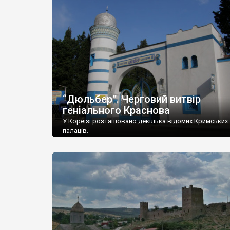
“Дюльбер”. Черговий витвір
геніального Краснова
У Кореїзі розташовано декілька відомих Кримських
палаців.