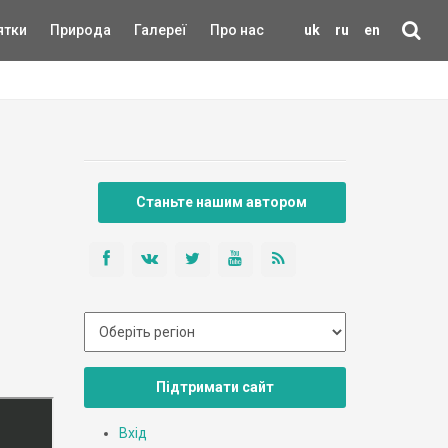
ятки
Природа
Галереї
Про нас
uk
ru
en
Станьте нашим автором
Підтримати сайт
Вхід