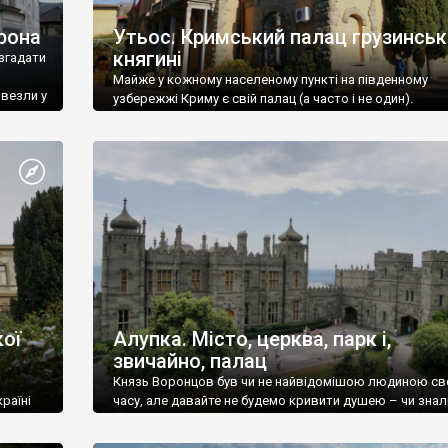
рона
Утьос. Кримський палац грузинськ
княгині
згадати
Майже у кожному населеному пункті на південному
ивезли у
узбережжі Криму є свій палац (а часто і не один).
ої
Алупка. Місто, церква, парк і,
звичайно, палац
Князь Воронцов був чи не найвідомішою людиною св
раїні
часу, але давайте не будемо кривити душею – чи знал
це прізвище до відвідин Алупки? Мабуть все таки ні.