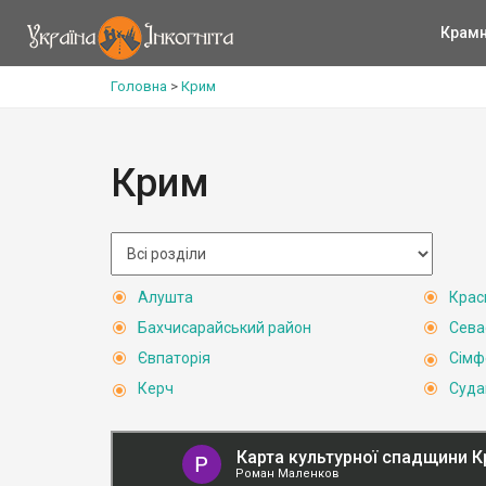
Крам
Головна
>
Крим
Крим
Алушта
Крас
Бахчисарайський район
Сева
Євпаторія
Сімф
Керч
Суда