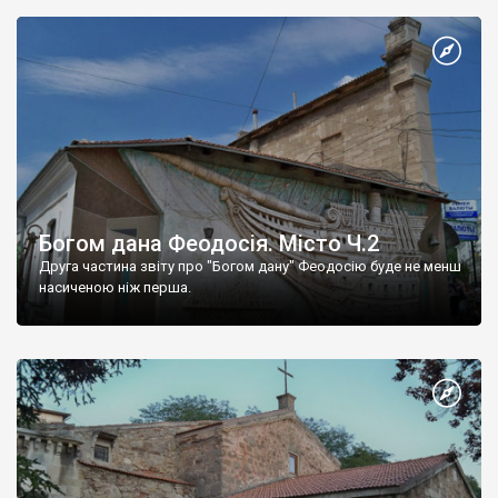
Богом дана Феодосія. Місто Ч.2
Друга частина звіту про "Богом дану" Феодосію буде не менш
насиченою ніж перша.