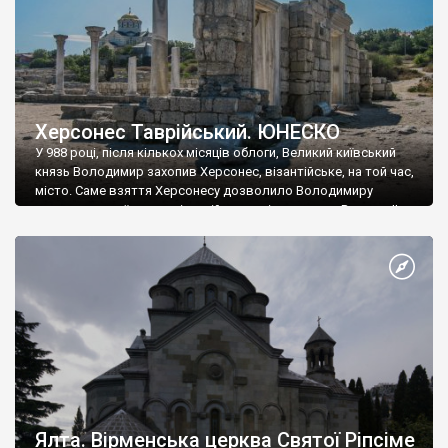
Херсонес Таврійський. ЮНЕСКО
У 988 році, після кількох місяців облоги, Великий київський
князь Володимир захопив Херсонес, візантійське, на той час,
місто. Саме взяття Херсонесу дозволило Володимиру
диктувати свої умови візантійському імператору Василю ІІ, та
одружитися з його дочкою Ганною. Цього ж року, в
Херсонесі Володимир-язичник, став Василем-християнином.
А потім було Хрещення Русі. На честь Херсонесу Таврійського
названо місто […]
Ялта. Вірменська церква Святої Ріпсіме