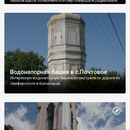
пешком вдоль побережья,поэтому совершали радиальные
вылазки из Оленевки.
Водонапорная башня в с.Почтовое
Интересную водонапорную башню посмотрели по дороге из
Симферополя в Бахчисарай.