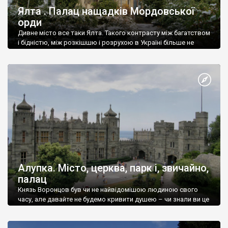
Ялта . Палац нащадків Мордовської
орди
Дивне місто все таки Ялта. Такого контрасту між багатством
і бідністю, між розкішшю і розрухою в Україні більше не
знайдеш.
Алупка. Місто, церква, парк і, звичайно,
палац
Князь Воронцов був чи не найвідомішою людиною свого
часу, але давайте не будемо кривити душею – чи знали ви це
прізвище до відвідин Алупки? Мабуть все таки ні.