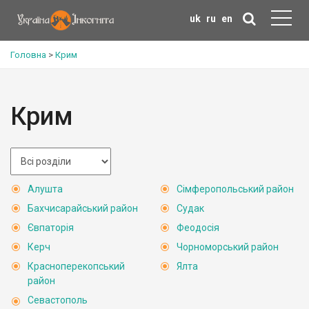
uk
ru
en
Головна
>
Крим
Крим
Алушта
Сімферопольський район
Бахчисарайський район
Судак
Євпаторія
Феодосія
Керч
Чорноморський район
Красноперекопський
Ялта
район
Севастополь