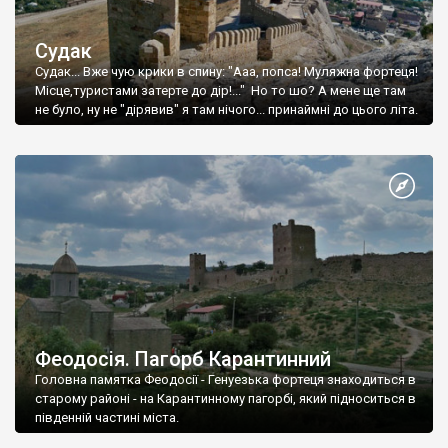
Судак
Судак... Вже чую крики в спину: "Ааа, попса! Муляжна фортеця!
Місце,туристами затерте до дір!..." Но то шо? А мене ще там
не було, ну не "дірявив" я там нічого... принаймні до цього літа.
Феодосія. Пагорб Карантинний
Головна памятка Феодосії - Генуезька фортеця знаходиться в
старому районі - на Карантинному пагорбі, який підноситься в
південній частині міста.