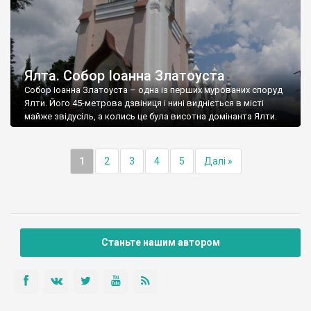
Ялта. Собор Іоанна Златоуста
Собор Іоанна Златоуста – одна із перших мурованих споруд
Ялти. Його 45-метрова дзвіниця і нині видніється в місті
майже звідусіль, а колись це була висотна домінанта Ялти.
1
2
3
4
5
Далі »
Станьте нашим автором