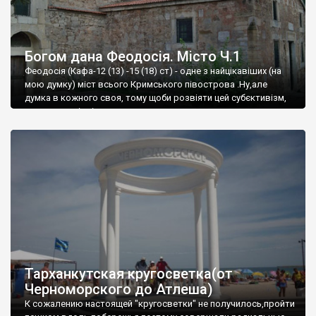
Богом дана Феодосія. Місто Ч.1
Феодосія (Кафа-12 (13) -15 (18) ст) - одне з найцікавіших (на
мою думку) міст всього Кримського півострова .Ну,але
думка в кожного своя, тому щоби розвіяти цей субєктивізм,
запрошую відвідати це
Тарханкутская кругосветка(от
Черноморского до Атлеша)
К сожалению настоящей "кругосветки" не получилось,пройти