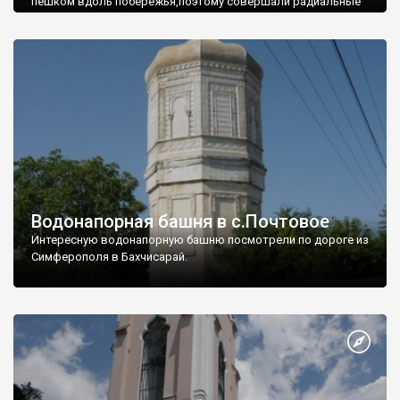
пешком вдоль побережья,поэтому совершали радиальные
вылазки из Оленевки.
Водонапорная башня в с.Почтовое
Интересную водонапорную башню посмотрели по дороге из
Симферополя в Бахчисарай.