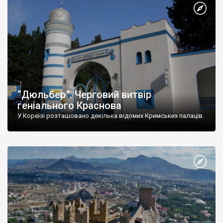
“Дюльбер”. Черговий витвір
геніального Краснова
У Кореїзі розташовано декілька відомих Кримських палаців.