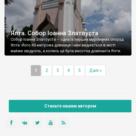
Ялта. Собор Іоанна Златоуста
Собор Іоанна Златоуста – одна із перших мурованих споруд
Ялти. Його 45-метрова дзвіниця і нині видніється в місті
майже звідусіль, а колись це була висотна домінанта Ялти.
1
2
3
4
5
Далі »
Станьте нашим автором