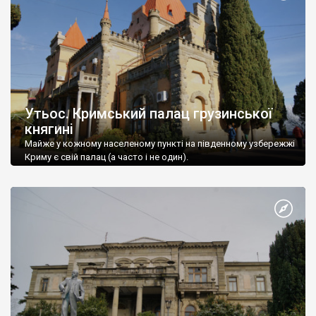
Утьос. Кримський палац грузинської
княгині
Майже у кожному населеному пункті на південному узбережжі
Криму є свій палац (а часто і не один).