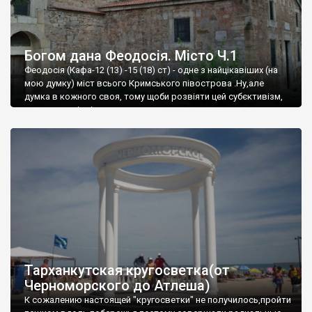
Богом дана Феодосія. Місто Ч.1
Феодосія (Кафа-12 (13) -15 (18) ст) - одне з найцікавіших (на
мою думку) міст всього Кримського півострова .Ну,але
думка в кожного своя, тому щоби розвіяти цей субєктивізм,
запрошую відвідати це
Тарханкутская кругосветка(от
Черноморского до Атлеша)
К сожалению настоящей "кругосветки" не получилось,пройти