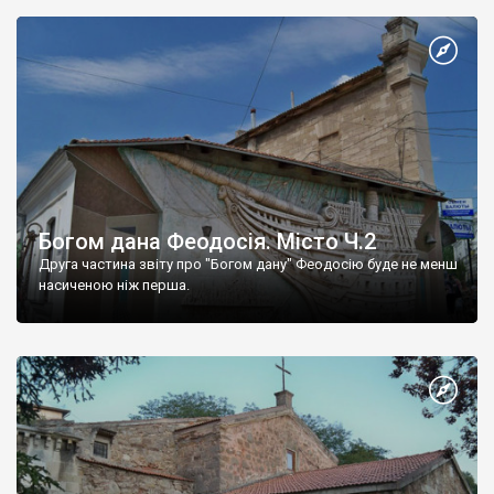
Богом дана Феодосія. Місто Ч.2
Друга частина звіту про "Богом дану" Феодосію буде не менш
насиченою ніж перша.