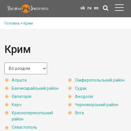
uk
ru
en
Головна
>
Крим
Крим
Алушта
Сімферопольський район
Бахчисарайський район
Судак
Євпаторія
Феодосія
Керч
Чорноморський район
Красноперекопський
Ялта
район
Севастополь