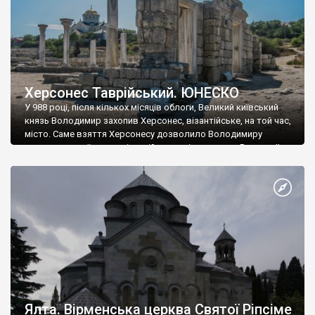
Херсонес Таврійський. ЮНЕСКО
У 988 році, після кількох місяців облоги, Великий київський
князь Володимир захопив Херсонес, візантійське, на той час,
місто. Саме взяття Херсонесу дозволило Володимиру
диктувати свої умови візантійському імператору Василю ІІ, та
одружитися з його дочкою Ганною. Цього ж року, в
Херсонесі Володимир-язичник, став Василем-християнином.
А потім було Хрещення Русі. На честь Херсонесу Таврійського
названо місто […]
Ялта. Вірменська церква Святої Ріпсіме