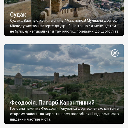
Судак
Судак... Вже чую крики в спину: "Ааа, попса! Муляжна фортеця!
Місце,туристами затерте до дір!..." Но то шо? А мене ще там
не було, ну не "дірявив" я там нічого... принаймні до цього літа.
Феодосія. Пагорб Карантинний
Головна памятка Феодосії - Генуезька фортеця знаходиться в
старому районі - на Карантинному пагорбі, який підноситься в
південній частині міста.