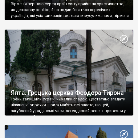
Вірменія першою серед країн світу прийняла християнство,
як державну релігію, й на подив багатьох пересічних
українців, які усіх кавказців вважають мусульманами, вірмени
є відданими вірянами Христа
Ялта. Грецька церква Феодора Тирона
Греки залишили Україні чималий спадок. Достатньо згадати
ніжинські огірочки – ви ж мабуть всі знаєте, що цей,
загублений у радянські часи, легендарний рецепт привезли у
Ніжин греки?