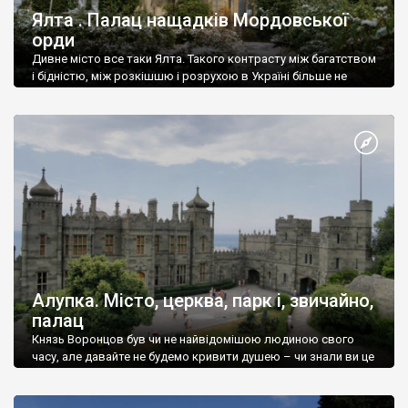
Ялта . Палац нащадків Мордовської
орди
Дивне місто все таки Ялта. Такого контрасту між багатством
і бідністю, між розкішшю і розрухою в Україні більше не
знайдеш.
Алупка. Місто, церква, парк і, звичайно,
палац
Князь Воронцов був чи не найвідомішою людиною свого
часу, але давайте не будемо кривити душею – чи знали ви це
прізвище до відвідин Алупки? Мабуть все таки ні.