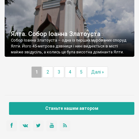
Ялта. Собор Іоанна Златоуста
Собор Іоанна Златоуста – одна із перших мурованих споруд
Ялти. Його 45-метрова дзвіниця і нині видніється в місті
майже звідусіль, а колись це була висотна домінанта Ялти.
1
2
3
4
5
Далі »
Станьте нашим автором