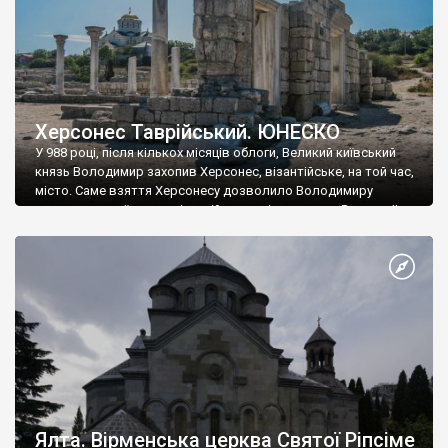
Херсонес Таврійський. ЮНЕСКО
У 988 році, після кількох місяців облоги, Великий київський
князь Володимир захопив Херсонес, візантійське, на той час,
місто. Саме взяття Херсонесу дозволило Володимиру
диктувати свої умови візантійському імператору Василю ІІ, та
одружитися з його дочкою Ганною. Цього ж року, в
Херсонесі Володимир-язичник, став Василем-християнином.
А потім було Хрещення Русі. На честь Херсонесу Таврійського
названо місто […]
Ялта. Вірменська церква Святої Ріпсіме