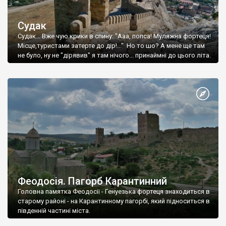
Судак
Судак... Вже чую крики в спину: "Ааа, попса! Муляжна фортеця!
Місце,туристами затерте до дір!..." Но то шо? А мене ще там
не було, ну не "дірявив" я там нічого... принаймні до цього літа.
Феодосія. Пагорб Карантинний
Головна памятка Феодосії - Генуезька фортеця знаходиться в
старому районі - на Карантинному пагорбі, який підноситься в
південній частині міста.