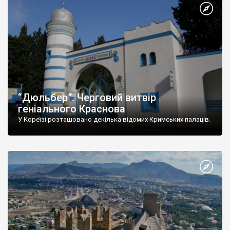
“Дюльбер”. Черговий витвір
геніального Краснова
У Кореїзі розташовано декілька відомих Кримських палаців.