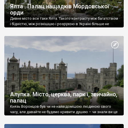
Ялта . Палац нащадків Мордовської
орди
Дивне місто все таки Ялта. Такого контрасту між багатством
і бідністю, між розкішшю і розрухою в Україні більше не
знайдеш.
Алупка. Місто, церква, парк і, звичайно,
палац
Князь Воронцов був чи не найвідомішою людиною свого
часу, але давайте не будемо кривити душею – чи знали ви це
прізвище до відвідин Алупки? Мабуть все таки ні.