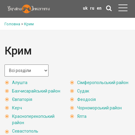
uk
ru
en
Головна
>
Крим
Крим
Алушта
Сімферопольський район
Бахчисарайський район
Судак
Євпаторія
Феодосія
Керч
Чорноморський район
Красноперекопський
Ялта
район
Севастополь