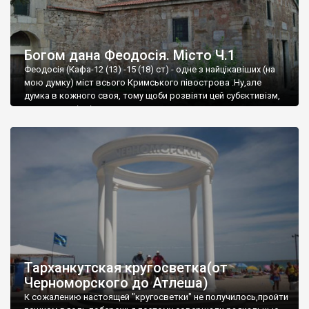
Богом дана Феодосія. Місто Ч.1
Феодосія (Кафа-12 (13) -15 (18) ст) - одне з найцікавіших (на
мою думку) міст всього Кримського півострова .Ну,але
думка в кожного своя, тому щоби розвіяти цей субєктивізм,
запрошую відвідати це
Тарханкутская кругосветка(от
Черноморского до Атлеша)
К сожалению настоящей "кругосветки" не получилось,пройти