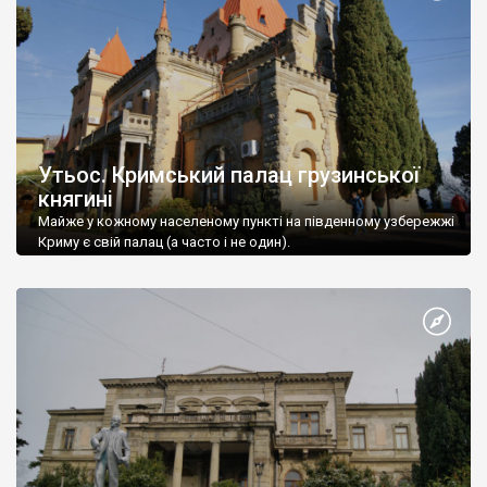
Утьос. Кримський палац грузинської
княгині
Майже у кожному населеному пункті на південному узбережжі
Криму є свій палац (а часто і не один).