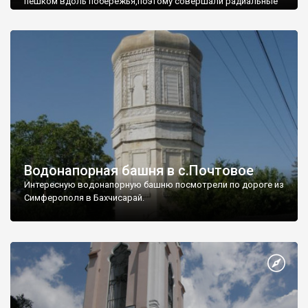
пешком вдоль побережья,поэтому совершали радиальные
вылазки из Оленевки.
Водонапорная башня в с.Почтовое
Интересную водонапорную башню посмотрели по дороге из
Симферополя в Бахчисарай.