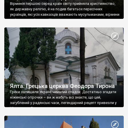
Вірменія першою серед країн світу прийняла християнство,
як державну релігію, й на подив багатьох пересічних
українців, які усіх кавказців вважають мусульманами, вірмени
є відданими вірянами Христа
Ялта. Грецька церква Феодора Тирона
Греки залишили Україні чималий спадок. Достатньо згадати
ніжинські огірочки – ви ж мабуть всі знаєте, що цей,
загублений у радянські часи, легендарний рецепт привезли у
Ніжин греки?