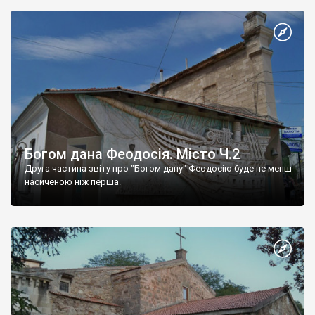
Богом дана Феодосія. Місто Ч.2
Друга частина звіту про "Богом дану" Феодосію буде не менш
насиченою ніж перша.