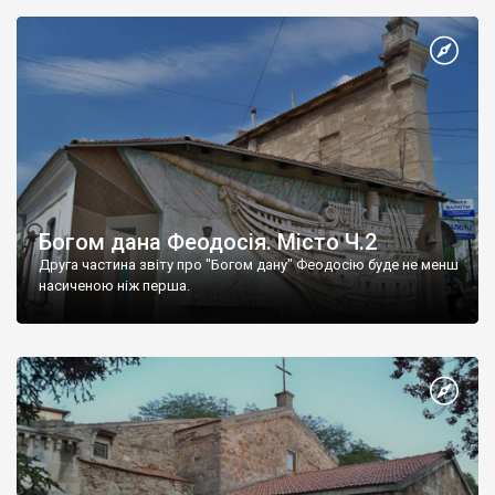
Богом дана Феодосія. Місто Ч.2
Друга частина звіту про "Богом дану" Феодосію буде не менш
насиченою ніж перша.