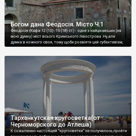
Богом дана Феодосія. Місто Ч.1
Феодосія (Кафа-12 (13) -15 (18) ст) - одне з найцікавіших (на
мою думку) міст всього Кримського півострова .Ну,але
думка в кожного своя, тому щоби розвіяти цей субєктивізм,
запрошую відвідати це
Тарханкутская кругосветка(от
Черноморского до Атлеша)
К сожалению настоящей "кругосветки" не получилось,пройти