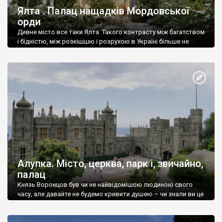
Ялта . Палац нащадків Мордовської
орди
Дивне місто все таки Ялта. Такого контрасту між багатством
і бідністю, між розкішшю і розрухою в Україні більше не
знайдеш.
Алупка. Місто, церква, парк і, звичайно,
палац
Князь Воронцов був чи не найвідомішою людиною свого
часу, але давайте не будемо кривити душею – чи знали ви це
прізвище до відвідин Алупки? Мабуть все таки ні.