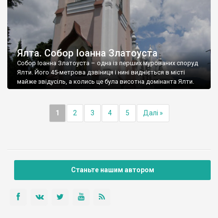
Ялта. Собор Іоанна Златоуста
Собор Іоанна Златоуста – одна із перших мурованих споруд
Ялти. Його 45-метрова дзвіниця і нині видніється в місті
майже звідусіль, а колись це була висотна домінанта Ялти.
1
2
3
4
5
Далі »
Станьте нашим автором