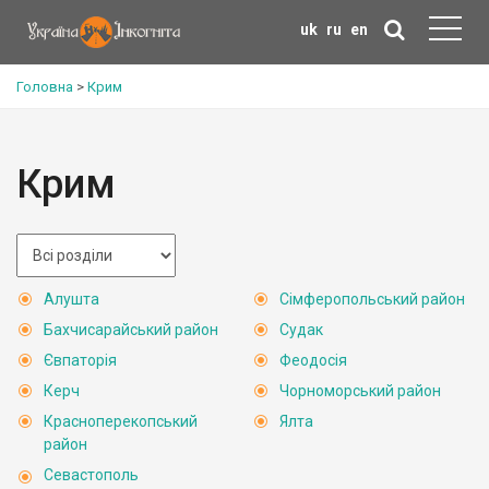
uk
ru
en
Головна
>
Крим
Крим
Алушта
Сімферопольський район
Бахчисарайський район
Судак
Євпаторія
Феодосія
Керч
Чорноморський район
Красноперекопський
Ялта
район
Севастополь