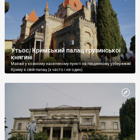
Утьос. Кримський палац грузинської
княгині
Майже у кожному населеному пункті на південному узбережжі
Криму є свій палац (а часто і не один).