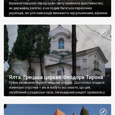
Вірменія першою серед країн світу прийняла християнство,
як державну релігію, й на подив багатьох пересічних
українців, які усіх кавказців вважають мусульманами, вірмени
є відданими вірянами Христа
Ялта. Грецька церква Феодора Тирона
Греки залишили Україні чималий спадок. Достатньо згадати
ніжинські огірочки – ви ж мабуть всі знаєте, що цей,
загублений у радянські часи, легендарний рецепт привезли у
Ніжин греки?