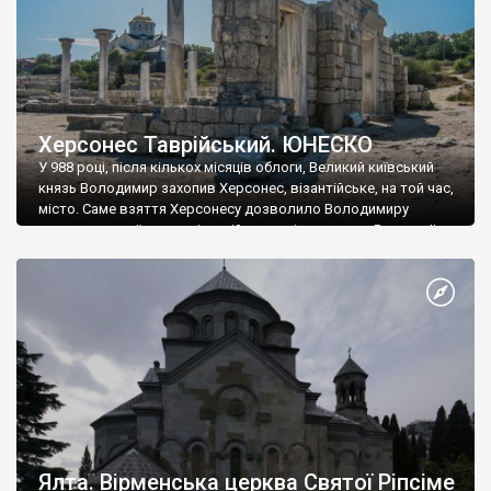
Херсонес Таврійський. ЮНЕСКО
У 988 році, після кількох місяців облоги, Великий київський
князь Володимир захопив Херсонес, візантійське, на той час,
місто. Саме взяття Херсонесу дозволило Володимиру
диктувати свої умови візантійському імператору Василю ІІ, та
одружитися з його дочкою Ганною. Цього ж року, в
Херсонесі Володимир-язичник, став Василем-християнином.
А потім було Хрещення Русі. На честь Херсонесу Таврійського
названо місто […]
Ялта. Вірменська церква Святої Ріпсіме