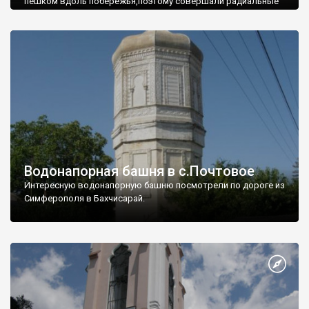
пешком вдоль побережья,поэтому совершали радиальные
вылазки из Оленевки.
Водонапорная башня в с.Почтовое
Интересную водонапорную башню посмотрели по дороге из
Симферополя в Бахчисарай.