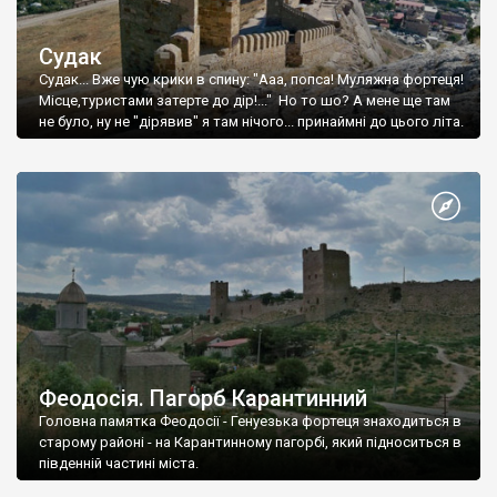
Судак
Судак... Вже чую крики в спину: "Ааа, попса! Муляжна фортеця!
Місце,туристами затерте до дір!..." Но то шо? А мене ще там
не було, ну не "дірявив" я там нічого... принаймні до цього літа.
Феодосія. Пагорб Карантинний
Головна памятка Феодосії - Генуезька фортеця знаходиться в
старому районі - на Карантинному пагорбі, який підноситься в
південній частині міста.