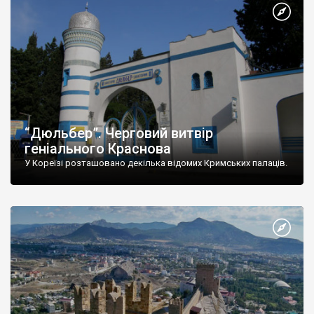
“Дюльбер”. Черговий витвір
геніального Краснова
У Кореїзі розташовано декілька відомих Кримських палаців.