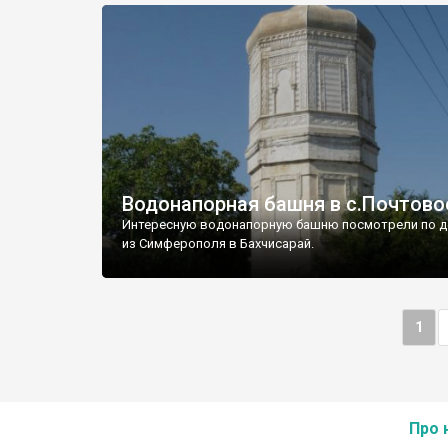
Водонапорная башня в с.Почтово
Интересную водонапорную башню посмотрели по д
из Симферополя в Бахчисарай.
1
Про 