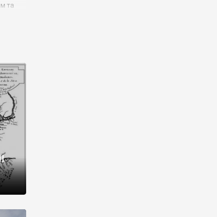
им та
ора і
є
го типу,
ей-
рний
ста:
 райони
від 2
I
і,
рукти,
 котрі