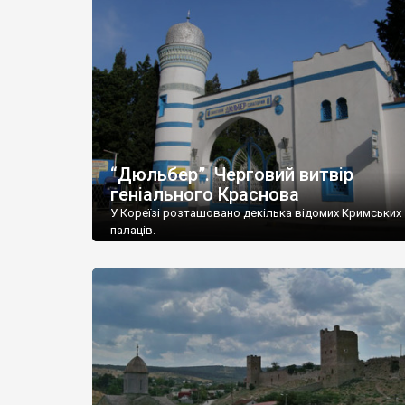
“Дюльбер”. Черговий витвір
геніального Краснова
У Кореїзі розташовано декілька відомих Кримських
палаців.