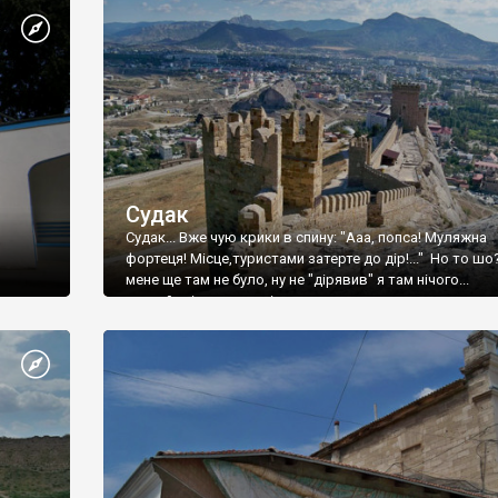
Судак
Судак... Вже чую крики в спину: "Ааа, попса! Муляжна
фортеця! Місце,туристами затерте до дір!..." Но то шо
мене ще там не було, ну не "дірявив" я там нічого...
принаймні до цього літа.