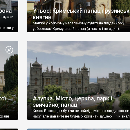
рона
Утьос. Кримський палац грузинськ
княгині
згадати
Майже у кожному населеному пункті на південному
ивезли у
узбережжі Криму є свій палац (а часто і не один).
ої
Алупка. Місто, церква, парк і,
звичайно, палац
Князь Воронцов був чи не найвідомішою людиною св
раїні
часу, але давайте не будемо кривити душею – чи знал
це прізвище до відвідин Алупки? Мабуть все таки ні.