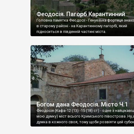
Феодосія. Пагорб Карантинний
Головна памятка Феодосії - Генуезька фортеця знах
в старому районі - на Карантинному пагорбі, який
підноситься в південній частині міста.
Богом дана Феодосія. Місто Ч.1
Феодосія (Кафа-12 (13) -15 (18) ст) - одне з найцікаві
мою думку) міст всього Кримського півострова .Ну,
думка в кожного своя, тому щоби розвіяти цей субєк
запрошую відвідати це