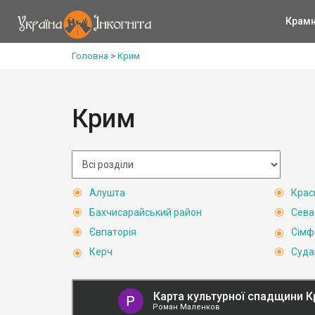
Крам
Головна
>
Крим
Крим
Алушта
Крас
Бахчисарайський район
Сева
Євпаторія
Сімф
Керч
Суда