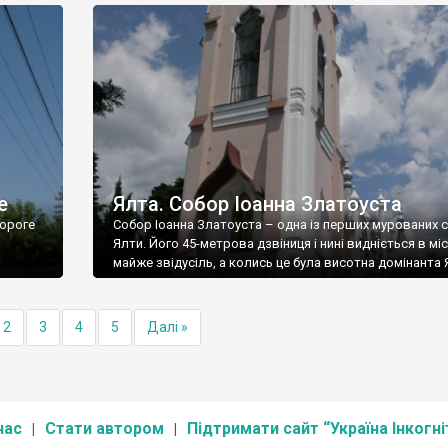
е
Ялта. Собор Іоанна Златоуста
ороге
Собор Іоанна Златоуста – одна із перших мурованих 
Ялти. Його 45-метрова дзвіниця і нині видніється в міс
майже звідусіль, а колись це була висотна домінанта 
2
3
4
5
Далі »
нас
Стати автором
Підтримати сайт “Україна Інкогні