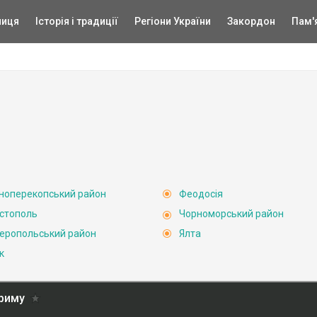
ниця
Історія і традиції
Регіони України
Закордон
Пам'
ноперекопський район
Феодосія
стополь
Чорноморський район
еропольський район
Ялта
к