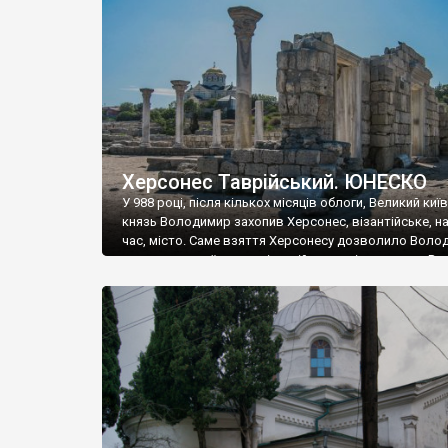
музею «Новгородський музей-заповідник» сотні арт
візантійської доби. Раритети викрадені з фондів об’
культурної спадщини ЮНЕСКО «Херсонеса Таврійсько
Офіційно – на виставку «Золото Візантії», але експер
влада в Україні вважають це лише […]
Херсонес Таврійський. ЮНЕСКО
У 988 році, після кількох місяців облоги, Великий киї
князь Володимир захопив Херсонес, візантійське, на
час, місто. Саме взяття Херсонесу дозволило Воло
диктувати свої умови візантійському імператору Вас
та одружитися з його дочкою Ганною. Цього ж року,
Херсонесі Володимир-язичник, став Василем-
християнином. А потім було Хрещення Русі. На честь
Херсонесу Таврійського названо місто […]