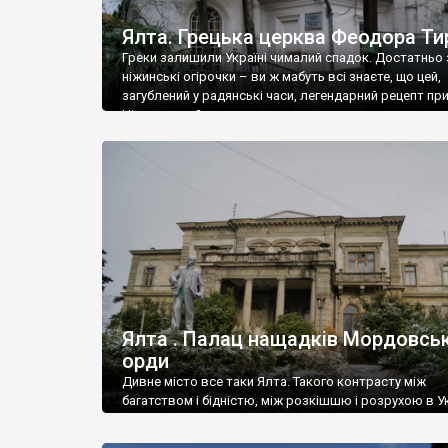
Ялта. Грецька церква Феодора Ти
Греки залишили Україні чималий спадок. Достатньо 
ніжинські огірочки – ви ж мабуть всі знаєте, що цей,
загублений у радянські часи, легендарний рецепт пр
Ніжин греки?
Ялта . Палац нащадків Мордовськ
орди
Дивне місто все таки Ялта. Такого контрасту між
багатством і бідністю, між розкішшю і розрухою в Ук
більше не знайдеш.