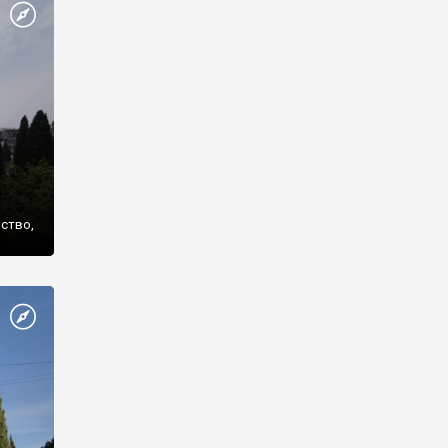
же
нство,