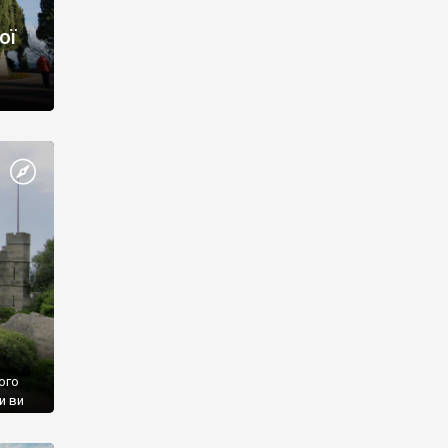
ої
ого
и ви