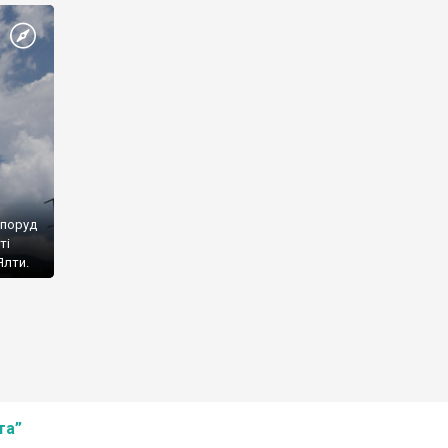
споруд
ті
Ялти.
та”