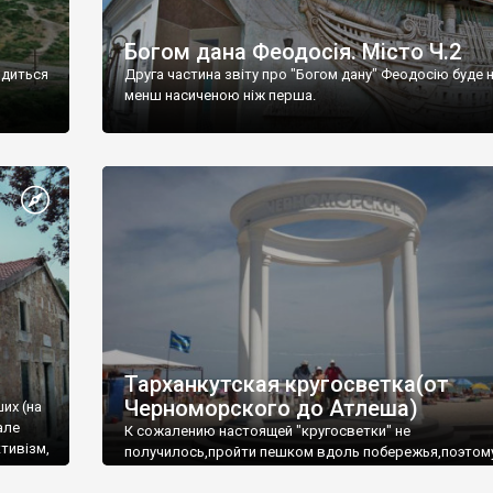
Богом дана Феодосія. Місто Ч.2
одиться
Друга частина звіту про "Богом дану" Феодосію буде 
менш насиченою ніж перша.
Тарханкутская кругосветка(от
Черноморского до Атлеша)
ших (на
але
К сожалению настоящей "кругосветки" не
тивізм,
получилось,пройти пешком вдоль побережья,поэтом
совершали радиальные вылазки из Оленевки.