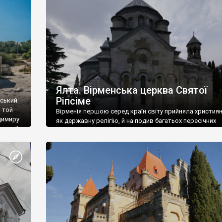
ефактів
називаються «повстяками» (postaki)…” “Вино. Крим
єкту
виробляє відмінне вино і його вдосталь: воно все ду
го».
легке біле і дуже […]
ти та
Ялта. Вірменська церква Святої
Ріпсіме
вський
 той
Вірменія першою серед країн світу прийняла христия
димиру
як державну релігію, й на подив багатьох пересічних
илю ІІ,
українців, які усіх кавказців вважають мусульманами,
 в
вірмени є відданими вірянами Христа