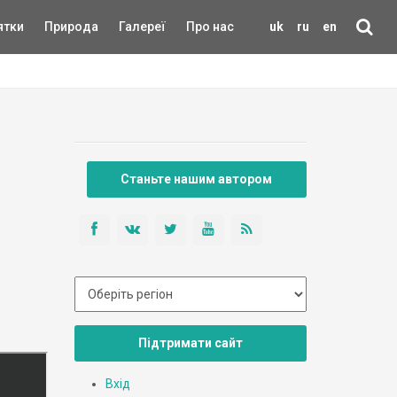
ятки
Природа
Галереї
Про нас
uk
ru
en
Станьте нашим автором
Підтримати сайт
Вхід