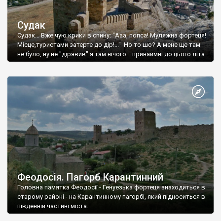
Судак
Судак... Вже чую крики в спину: "Ааа, попса! Муляжна фортеця!
Місце,туристами затерте до дір!..." Но то шо? А мене ще там
не було, ну не "дірявив" я там нічого... принаймні до цього літа.
Феодосія. Пагорб Карантинний
Головна памятка Феодосії - Генуезька фортеця знаходиться в
старому районі - на Карантинному пагорбі, який підноситься в
південній частині міста.