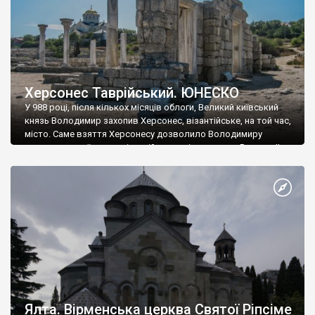
Херсонес Таврійський. ЮНЕСКО
У 988 році, після кількох місяців облоги, Великий київський
князь Володимир захопив Херсонес, візантійське, на той час,
місто. Саме взяття Херсонесу дозволило Володимиру
диктувати свої умови візантійському імператору Василю ІІ, та
одружитися з його дочкою Ганною. Цього ж року, в
Херсонесі Володимир-язичник, став Василем-християнином.
А потім було Хрещення Русі. На честь Херсонесу Таврійського
названо місто […]
Ялта. Вірменська церква Святої Ріпсіме