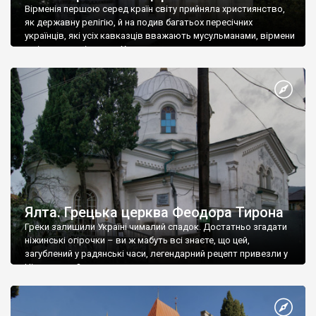
Вірменія першою серед країн світу прийняла християнство,
як державну релігію, й на подив багатьох пересічних
українців, які усіх кавказців вважають мусульманами, вірмени
є відданими вірянами Христа
Ялта. Грецька церква Феодора Тирона
Греки залишили Україні чималий спадок. Достатньо згадати
ніжинські огірочки – ви ж мабуть всі знаєте, що цей,
загублений у радянські часи, легендарний рецепт привезли у
Ніжин греки?