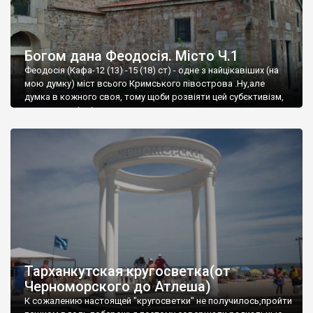
Богом дана Феодосія. Місто Ч.1
Феодосія (Кафа-12 (13) -15 (18) ст) - одне з найцікавіших (на
мою думку) міст всього Кримського півострова .Ну,але
думка в кожного своя, тому щоби розвіяти цей субєктивізм,
запрошую відвідати це
Тарханкутская кругосветка(от
Черноморского до Атлеша)
К сожалению настоящей "кругосветки" не получилось,пройти