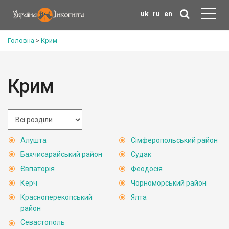
uk
ru
en
Головна
>
Крим
Крим
Алушта
Сімферопольський район
Бахчисарайський район
Судак
Євпаторія
Феодосія
Керч
Чорноморський район
Красноперекопський
Ялта
район
Севастополь