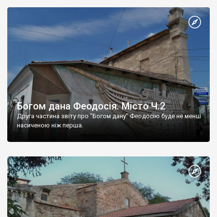
Богом дана Феодосія. Місто Ч.2
Друга частина звіту про "Богом дану" Феодосію буде не менш
насиченою ніж перша.