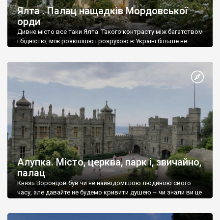
Ялта . Палац нащадків Мордовської
орди
Дивне місто все таки Ялта. Такого контрасту між багатством
і бідністю, між розкішшю і розрухою в Україні більше не
знайдеш.
Алупка. Місто, церква, парк і, звичайно,
палац
Князь Воронцов був чи не найвідомішою людиною свого
часу, але давайте не будемо кривити душею – чи знали ви це
прізвище до відвідин Алупки? Мабуть все таки ні.