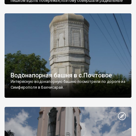
пешком вдоль побережья,поэтому совершали радиальные
вылазки из Оленевки.
Водонапорная башня в с.Почтовое
Интересную водонапорную башню посмотрели по дороге из
Симферополя в Бахчисарай.