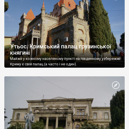
Утьос. Кримський палац грузинської
княгині
Майже у кожному населеному пункті на південному узбережжі
Криму є свій палац (а часто і не один).