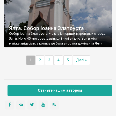
Ялта. Собор Іоанна Златоуста
Собор Іоанна Златоуста – одна із перших мурованих споруд
Ялти. Його 45-метрова дзвіниця і нині видніється в місті
майже звідусіль, а колись це була висотна домінанта Ялти.
1
2
3
4
5
Далі »
Станьте нашим автором