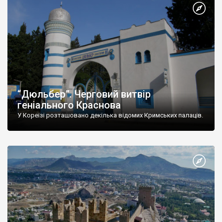
“Дюльбер”. Черговий витвір
геніального Краснова
У Кореїзі розташовано декілька відомих Кримських палаців.