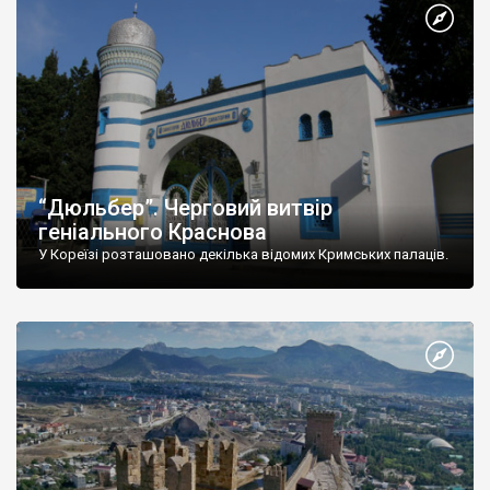
“Дюльбер”. Черговий витвір
геніального Краснова
У Кореїзі розташовано декілька відомих Кримських палаців.