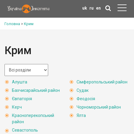
uk
ru
en
Головна
>
Крим
Крим
Алушта
Сімферопольський район
Бахчисарайський район
Судак
Євпаторія
Феодосія
Керч
Чорноморський район
Красноперекопський
Ялта
район
Севастополь