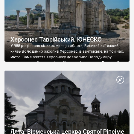
Херсонес Таврійський. ЮНЕСКО
У 988 році, після кількох місяців облоги, Великий київський
князь Володимир захопив Херсонес, візантійське, на той час,
місто. Саме взяття Херсонесу дозволило Володимиру
диктувати свої умови візантійському імператору Василю ІІ, та
одружитися з його дочкою Ганною. Цього ж року, в
Херсонесі Володимир-язичник, став Василем-християнином.
А потім було Хрещення Русі. На честь Херсонесу Таврійського
названо місто […]
Ялта. Вірменська церква Святої Ріпсіме