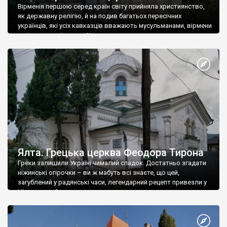
Вірменія першою серед країн світу прийняла християнство,
як державну релігію, й на подив багатьох пересічних
українців, які усіх кавказців вважають мусульманами, вірмени
є відданими вірянами Христа
Ялта. Грецька церква Феодора Тирона
Греки залишили Україні чималий спадок. Достатньо згадати
ніжинські огірочки – ви ж мабуть всі знаєте, що цей,
загублений у радянські часи, легендарний рецепт привезли у
Ніжин греки?