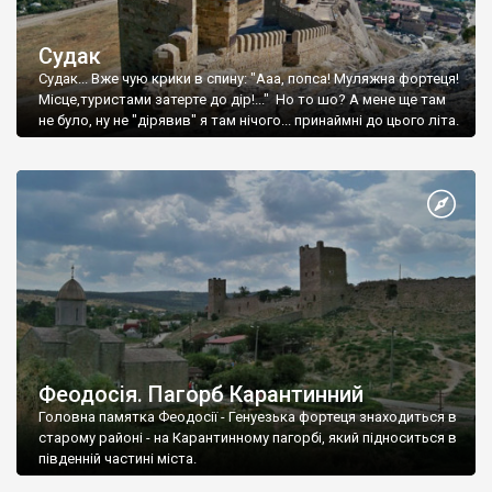
Судак
Судак... Вже чую крики в спину: "Ааа, попса! Муляжна фортеця!
Місце,туристами затерте до дір!..." Но то шо? А мене ще там
не було, ну не "дірявив" я там нічого... принаймні до цього літа.
Феодосія. Пагорб Карантинний
Головна памятка Феодосії - Генуезька фортеця знаходиться в
старому районі - на Карантинному пагорбі, який підноситься в
південній частині міста.