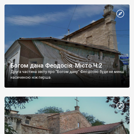
Богом дана Феодосія. Місто Ч.2
Друга частина звіту про "Богом дану" Феодосію буде не менш
насиченою ніж перша.