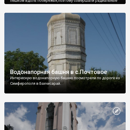
пешком вдоль побережья,поэтому совершали радиальные
вылазки из Оленевки.
Водонапорная башня в с.Почтовое
Интересную водонапорную башню посмотрели по дороге из
Симферополя в Бахчисарай.