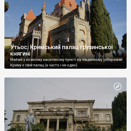
Утьос. Кримський палац грузинської
княгині
Майже у кожному населеному пункті на південному узбережжі
Криму є свій палац (а часто і не один).