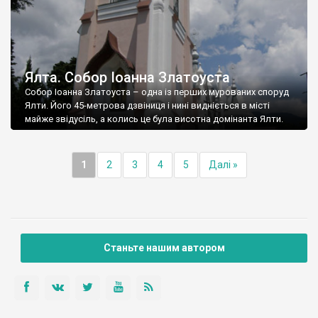
Ялта. Собор Іоанна Златоуста
Собор Іоанна Златоуста – одна із перших мурованих споруд
Ялти. Його 45-метрова дзвіниця і нині видніється в місті
майже звідусіль, а колись це була висотна домінанта Ялти.
1
2
3
4
5
Далі »
Станьте нашим автором