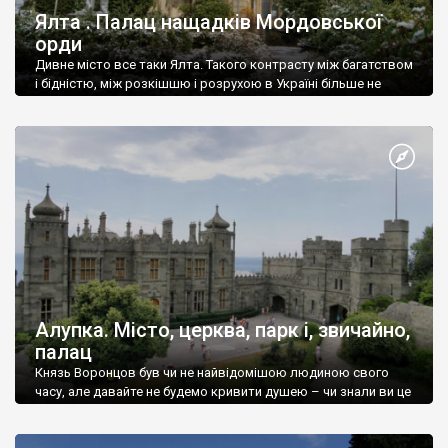
Ялта . Палац нащадків Мордовської
орди
Дивне місто все таки Ялта. Такого контрасту між багатством
і бідністю, між розкішшю і розрухою в Україні більше не
знайдеш.
Алупка. Місто, церква, парк і, звичайно,
палац
Князь Воронцов був чи не найвідомішою людиною свого
часу, але давайте не будемо кривити душею – чи знали ви це
прізвище до відвідин Алупки? Мабуть все таки ні.