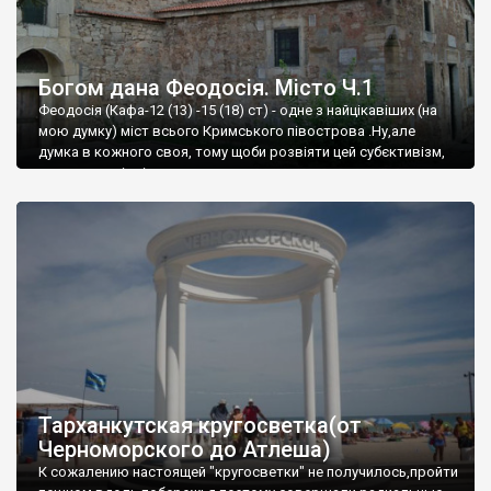
Богом дана Феодосія. Місто Ч.1
Феодосія (Кафа-12 (13) -15 (18) ст) - одне з найцікавіших (на
мою думку) міст всього Кримського півострова .Ну,але
думка в кожного своя, тому щоби розвіяти цей субєктивізм,
запрошую відвідати це
Тарханкутская кругосветка(от
Черноморского до Атлеша)
К сожалению настоящей "кругосветки" не получилось,пройти