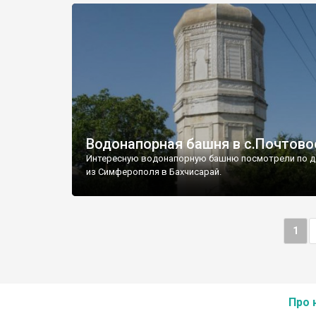
Водонапорная башня в с.Почтово
Интересную водонапорную башню посмотрели по д
из Симферополя в Бахчисарай.
1
Про 