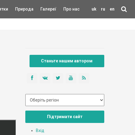
ятки
Природа
Галереї
Про нас
uk
ru
en
Станьте нашим автором
Підтримати сайт
Вхід