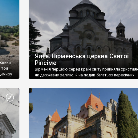
ефактів
називаються «повстяками» (postaki)…” “Вино. Крим
єкту
виробляє відмінне вино і його вдосталь: воно все ду
го».
легке біле і дуже […]
ти та
Ялта. Вірменська церква Святої
Ріпсіме
вський
 той
Вірменія першою серед країн світу прийняла христия
димиру
як державну релігію, й на подив багатьох пересічних
илю ІІ,
українців, які усіх кавказців вважають мусульманами,
 в
вірмени є відданими вірянами Христа