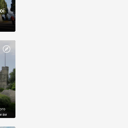
ої
ого
и ви