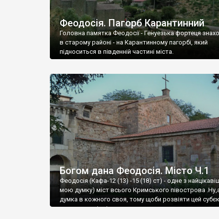
Феодосія. Пагорб Карантинний
Головна памятка Феодосії - Генуезька фортеця знах
в старому районі - на Карантинному пагорбі, який
підноситься в південній частині міста.
Богом дана Феодосія. Місто Ч.1
Феодосія (Кафа-12 (13) -15 (18) ст) - одне з найцікаві
мою думку) міст всього Кримського півострова .Ну,
думка в кожного своя, тому щоби розвіяти цей субєк
запрошую відвідати це