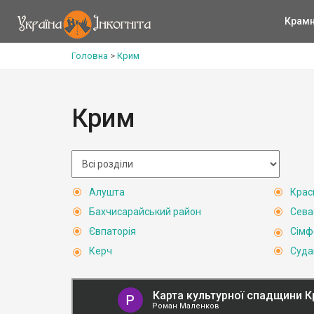
Крам
Головна
>
Крим
Крим
Алушта
Крас
Бахчисарайський район
Сева
Євпаторія
Сімф
Керч
Суда