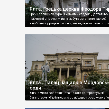
Ялта. Грецька церква Феодора Ти
Греки залишили Україні чималий спадок. Достатньо 
ніжинські огірочки – ви ж мабуть всі знаєте, що цей,
загублений у радянські часи, легендарний рецепт пр
Ніжин греки?
Ялта . Палац нащадків Мордовськ
орди
Дивне місто все таки Ялта. Такого контрасту між
багатством і бідністю, між розкішшю і розрухою в Ук
більше не знайдеш.