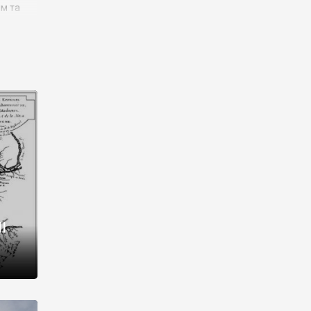
им та
ора і
є
го типу,
ей-
рний
ста:
 райони
від 2
I
і,
рукти,
 котрі