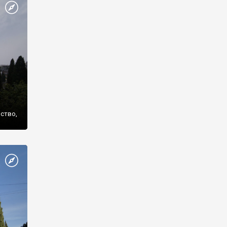
же
нство,