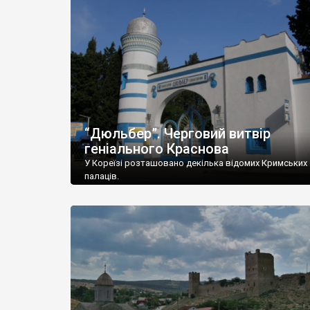
“Дюльбер”. Черговий витвір
геніального Краснова
У Кореїзі розташовано декілька відомих Кримських
палаців.