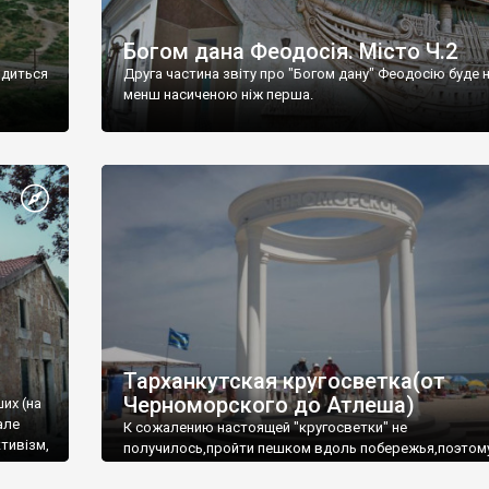
Богом дана Феодосія. Місто Ч.2
одиться
Друга частина звіту про "Богом дану" Феодосію буде 
менш насиченою ніж перша.
Тарханкутская кругосветка(от
Черноморского до Атлеша)
ших (на
але
К сожалению настоящей "кругосветки" не
тивізм,
получилось,пройти пешком вдоль побережья,поэтом
совершали радиальные вылазки из Оленевки.