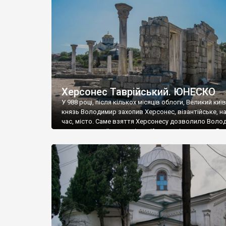
музею «Новгородський музей-заповідник» сотні арт
візантійської доби. Раритети викрадені з фондів об’
культурної спадщини ЮНЕСКО «Херсонеса Таврійсько
Офіційно – на виставку «Золото Візантії», але експер
влада в Україні вважають це лише […]
Херсонес Таврійський. ЮНЕСКО
У 988 році, після кількох місяців облоги, Великий киї
князь Володимир захопив Херсонес, візантійське, на
час, місто. Саме взяття Херсонесу дозволило Воло
диктувати свої умови візантійському імператору Вас
та одружитися з його дочкою Ганною. Цього ж року,
Херсонесі Володимир-язичник, став Василем-
християнином. А потім було Хрещення Русі. На честь
Херсонесу Таврійського названо місто […]