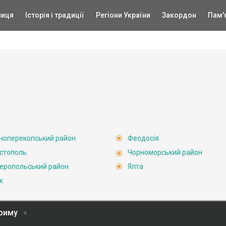
ниця
Історія і традиції
Регіони України
Закордон
Пам'
ноперекопський район
Феодосія
стополь
Чорноморський район
еропольський район
Ялта
к