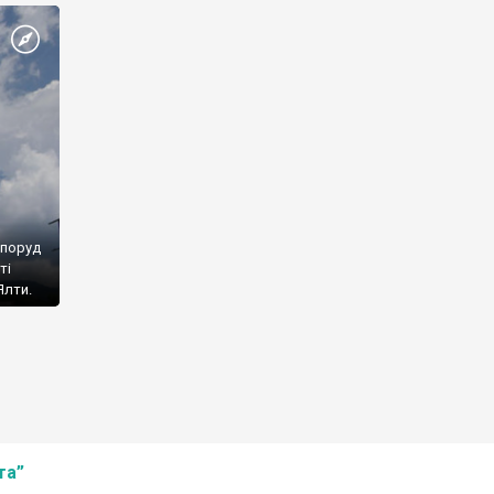
споруд
ті
Ялти.
та”