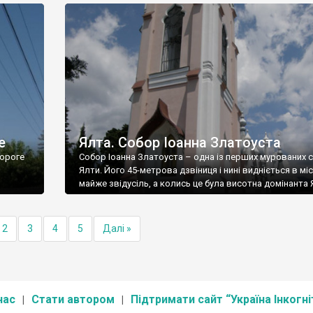
е
Ялта. Собор Іоанна Златоуста
ороге
Собор Іоанна Златоуста – одна із перших мурованих 
Ялти. Його 45-метрова дзвіниця і нині видніється в міс
майже звідусіль, а колись це була висотна домінанта 
2
3
4
5
Далі »
нас
Стати автором
Підтримати сайт “Україна Інкогні