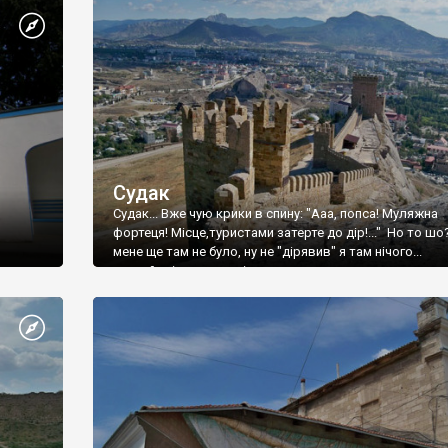
Судак
Судак... Вже чую крики в спину: "Ааа, попса! Муляжна
фортеця! Місце,туристами затерте до дір!..." Но то шо
мене ще там не було, ну не "дірявив" я там нічого...
принаймні до цього літа.