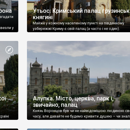
рона
Утьос. Кримський палац грузинськ
княгині
згадати
Майже у кожному населеному пункті на південному
ивезли у
узбережжі Криму є свій палац (а часто і не один).
ої
Алупка. Місто, церква, парк і,
звичайно, палац
Князь Воронцов був чи не найвідомішою людиною св
раїні
часу, але давайте не будемо кривити душею – чи знал
це прізвище до відвідин Алупки? Мабуть все таки ні.