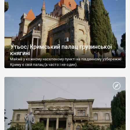
Утьос. Кримський палац грузинської
княгині
Майже у кожному населеному пункті на південному узбережжі
Криму є свій палац (а часто і не один).