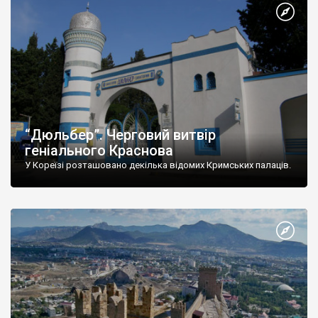
“Дюльбер”. Черговий витвір
геніального Краснова
У Кореїзі розташовано декілька відомих Кримських палаців.