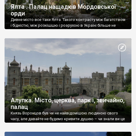
Ялта . Палац нащадків Мордовської
орди
Дивне місто все таки Ялта. Такого контрасту між багатством
і бідністю, між розкішшю і розрухою в Україні більше не
знайдеш.
Алупка. Місто, церква, парк і, звичайно,
палац
Князь Воронцов був чи не найвідомішою людиною свого
часу, але давайте не будемо кривити душею – чи знали ви це
прізвище до відвідин Алупки? Мабуть все таки ні.