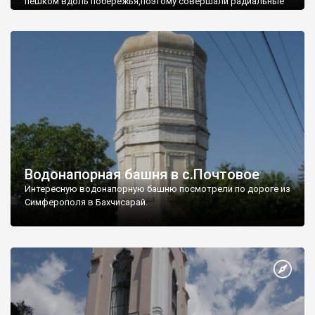
пешком вдоль побережья,поэтому совершали радиальные
вылазки из Оленевки.
Водонапорная башня в с.Почтовое
Интересную водонапорную башню посмотрели по дороге из
Симферополя в Бахчисарай.