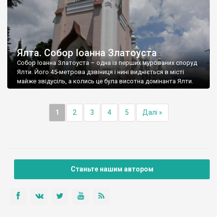
Ялта. Собор Іоанна Златоуста
Собор Іоанна Златоуста – одна із перших мурованих споруд
Ялти. Його 45-метрова дзвіниця і нині видніється в місті
майже звідусіль, а колись це була висотна домінанта Ялти.
1
2
3
4
5
Далі »
Станьте нашим автором