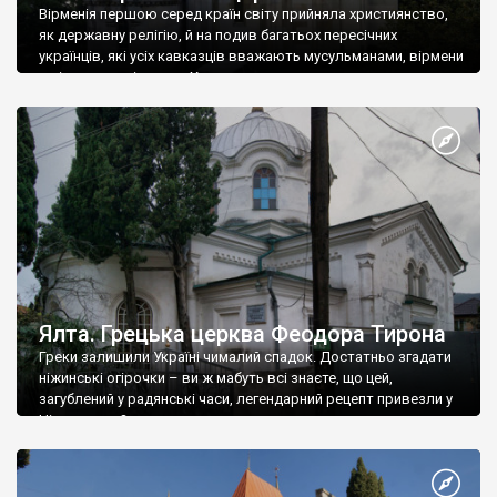
Вірменія першою серед країн світу прийняла християнство,
як державну релігію, й на подив багатьох пересічних
українців, які усіх кавказців вважають мусульманами, вірмени
є відданими вірянами Христа
Ялта. Грецька церква Феодора Тирона
Греки залишили Україні чималий спадок. Достатньо згадати
ніжинські огірочки – ви ж мабуть всі знаєте, що цей,
загублений у радянські часи, легендарний рецепт привезли у
Ніжин греки?