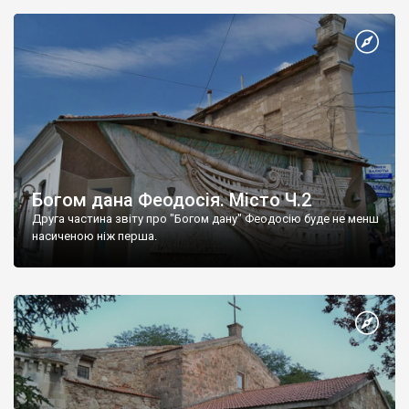
Богом дана Феодосія. Місто Ч.2
Друга частина звіту про "Богом дану" Феодосію буде не менш
насиченою ніж перша.