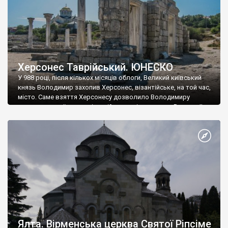
Херсонес Таврійський. ЮНЕСКО
У 988 році, після кількох місяців облоги, Великий київський
князь Володимир захопив Херсонес, візантійське, на той час,
місто. Саме взяття Херсонесу дозволило Володимиру
диктувати свої умови візантійському імператору Василю ІІ, та
одружитися з його дочкою Ганною. Цього ж року, в
Херсонесі Володимир-язичник, став Василем-християнином.
А потім було Хрещення Русі. На честь Херсонесу Таврійського
названо місто […]
Ялта. Вірменська церква Святої Ріпсіме