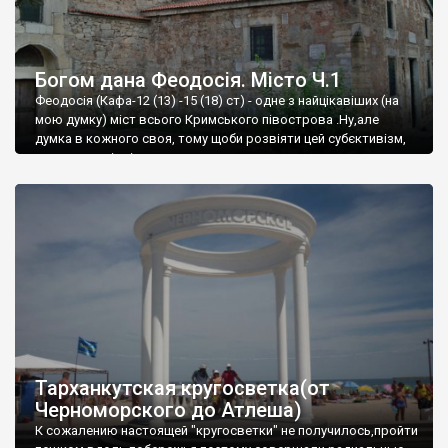
Богом дана Феодосія. Місто Ч.1
Феодосія (Кафа-12 (13) -15 (18) ст) - одне з найцікавіших (на
мою думку) міст всього Кримського півострова .Ну,але
думка в кожного своя, тому щоби розвіяти цей субєктивізм,
запрошую відвідати це
Тарханкутская кругосветка(от
Черноморского до Атлеша)
К сожалению настоящей "кругосветки" не получилось,пройти