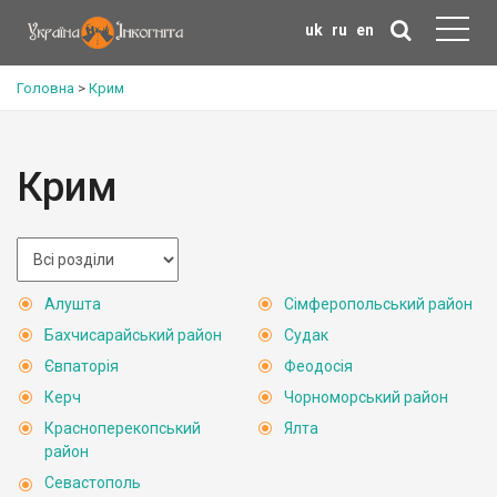
uk
ru
en
Головна
>
Крим
Крим
Алушта
Сімферопольський район
Бахчисарайський район
Судак
Євпаторія
Феодосія
Керч
Чорноморський район
Красноперекопський
Ялта
район
Севастополь