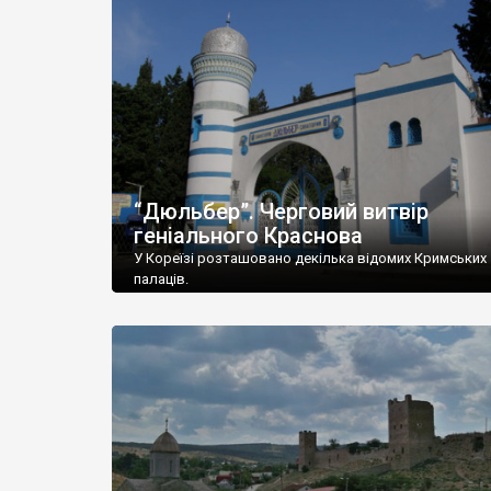
“Дюльбер”. Черговий витвір
геніального Краснова
У Кореїзі розташовано декілька відомих Кримських
палаців.