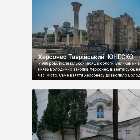
музею «Новгородський музей-заповідник» сотні арт
візантійської доби. Раритети викрадені з фондів об’
культурної спадщини ЮНЕСКО «Херсонеса Таврійсько
Офіційно – на виставку «Золото Візантії», але експер
влада в Україні вважають це лише […]
Херсонес Таврійський. ЮНЕСКО
У 988 році, після кількох місяців облоги, Великий киї
князь Володимир захопив Херсонес, візантійське, на
час, місто. Саме взяття Херсонесу дозволило Воло
диктувати свої умови візантійському імператору Вас
та одружитися з його дочкою Ганною. Цього ж року,
Херсонесі Володимир-язичник, став Василем-
християнином. А потім було Хрещення Русі. На честь
Херсонесу Таврійського названо місто […]