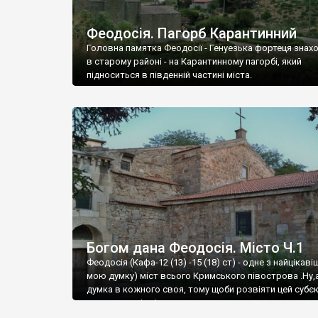
Феодосія. Пагорб Карантинний
Головна памятка Феодосії - Генуезька фортеця знах
в старому районі - на Карантинному пагорбі, який
підноситься в південній частині міста.
Богом дана Феодосія. Місто Ч.1
Феодосія (Кафа-12 (13) -15 (18) ст) - одне з найцікаві
мою думку) міст всього Кримського півострова .Ну,
думка в кожного своя, тому щоби розвіяти цей субєк
запрошую відвідати це