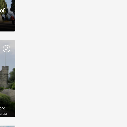
ої
ого
и ви