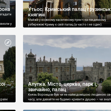
рона
Утьос. Кримський палац грузинськ
княгині
згадати
Майже у кожному населеному пункті на південному
ивезли у
узбережжі Криму є свій палац (а часто і не один).
ої
Алупка. Місто, церква, парк і,
звичайно, палац
Князь Воронцов був чи не найвідомішою людиною св
раїні
часу, але давайте не будемо кривити душею – чи знал
це прізвище до відвідин Алупки? Мабуть все таки ні.