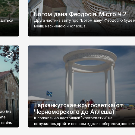
Богом дана Феодосія. Місто Ч.2
одиться
Друга частина звіту про "Богом дану" Феодосію буде 
менш насиченою ніж перша.
Тарханкутская кругосветка(от
Черноморского до Атлеша)
ших (на
але
К сожалению настоящей "кругосветки" не
тивізм,
получилось,пройти пешком вдоль побережья,поэтом
совершали радиальные вылазки из Оленевки.