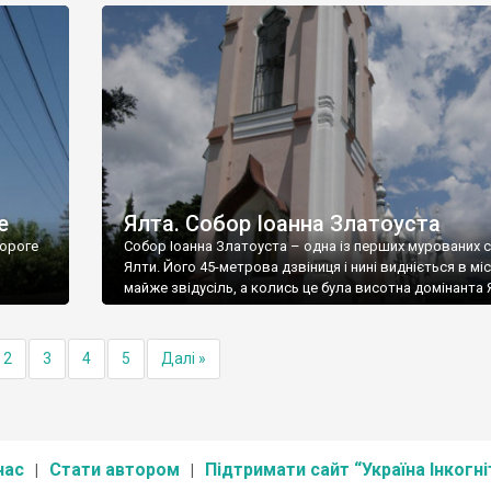
е
Ялта. Собор Іоанна Златоуста
ороге
Собор Іоанна Златоуста – одна із перших мурованих 
Ялти. Його 45-метрова дзвіниця і нині видніється в міс
майже звідусіль, а колись це була висотна домінанта 
2
3
4
5
Далі »
нас
Стати автором
Підтримати сайт “Україна Інкогні