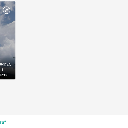
споруд
ті
Ялти.
та”