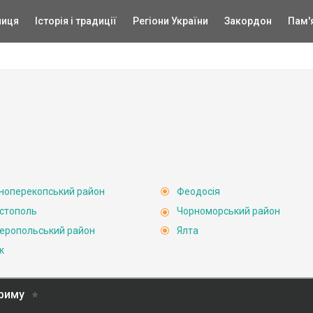
ниця
Історія і традиції
Регіони України
Закордон
Пам'
ноперекопський район
Феодосія
стополь
Чорноморський район
еропольський район
Ялта
к