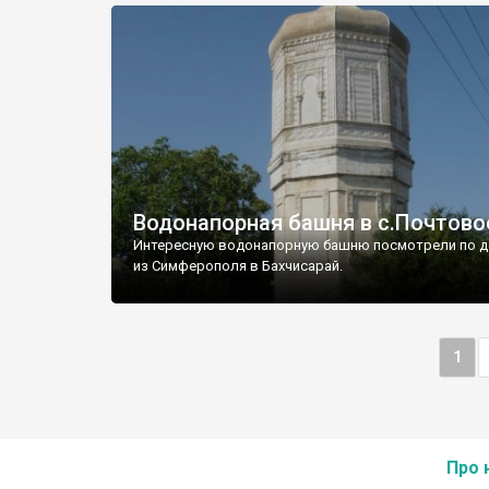
Водонапорная башня в с.Почтово
Интересную водонапорную башню посмотрели по д
из Симферополя в Бахчисарай.
1
Про 