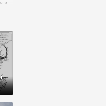
им та
ора і
є
го типу,
ей-
рний
ста:
 райони
від 2
I
і,
рукти,
 котрі