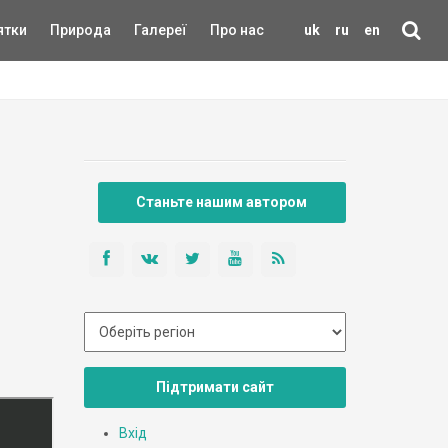
ятки
Природа
Галереї
Про нас
uk
ru
en
Станьте нашим автором
Підтримати сайт
Вхід