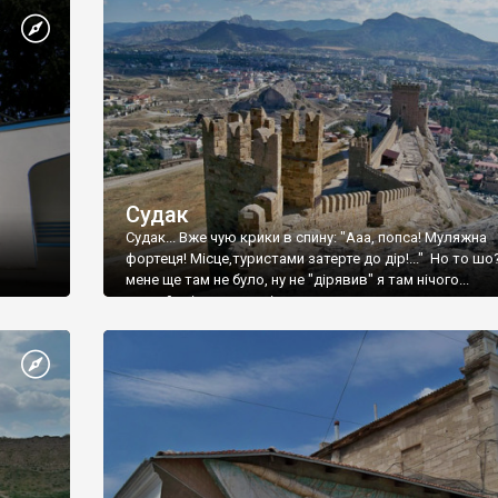
Судак
Судак... Вже чую крики в спину: "Ааа, попса! Муляжна
фортеця! Місце,туристами затерте до дір!..." Но то шо
мене ще там не було, ну не "дірявив" я там нічого...
принаймні до цього літа.