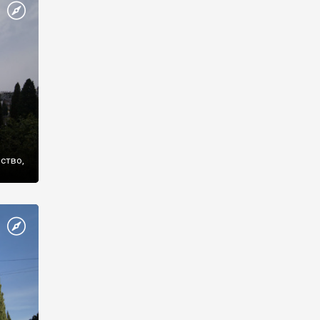
же
нство,