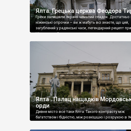
Ялта. Грецька церква Феодора Ти
Греки залишили Україні чималий спадок. Достатньо 
ніжинські огірочки – ви ж мабуть всі знаєте, що цей,
загублений у радянські часи, легендарний рецепт пр
Ніжин греки?
Ялта . Палац нащадків Мордовськ
орди
Дивне місто все таки Ялта. Такого контрасту між
багатством і бідністю, між розкішшю і розрухою в Ук
більше не знайдеш.