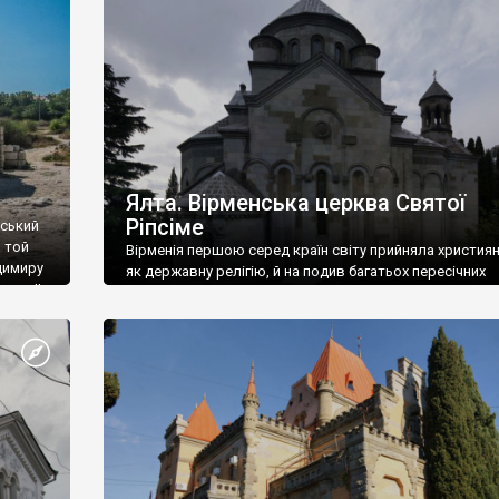
ефактів
називаються «повстяками» (postaki)…” “Вино. Крим
єкту
виробляє відмінне вино і його вдосталь: воно все ду
го».
легке біле і дуже […]
ти та
Ялта. Вірменська церква Святої
Ріпсіме
вський
 той
Вірменія першою серед країн світу прийняла христия
димиру
як державну релігію, й на подив багатьох пересічних
илю ІІ,
українців, які усіх кавказців вважають мусульманами,
 в
вірмени є відданими вірянами Христа