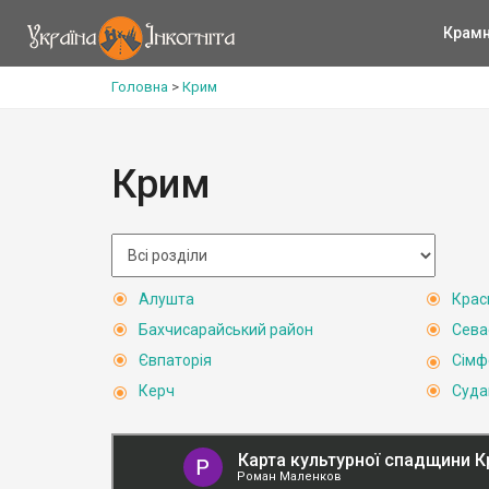
Крам
Головна
>
Крим
Крим
Алушта
Крас
Бахчисарайський район
Сева
Євпаторія
Сімф
Керч
Суда