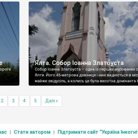
е
Ялта. Собор Іоанна Златоуста
ороге
Собор Іоанна Златоуста – одна із перших мурованих 
Ялти. Його 45-метрова дзвіниця і нині видніється в міс
майже звідусіль, а колись це була висотна домінанта 
2
3
4
5
Далі »
нас
Стати автором
Підтримати сайт “Україна Інкогні