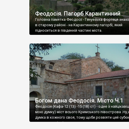
Феодосія. Пагорб Карантинний
Головна памятка Феодосії - Генуезька фортеця знах
в старому районі - на Карантинному пагорбі, який
підноситься в південній частині міста.
Богом дана Феодосія. Місто Ч.1
Феодосія (Кафа-12 (13) -15 (18) ст) - одне з найцікаві
мою думку) міст всього Кримського півострова .Ну,
думка в кожного своя, тому щоби розвіяти цей субєк
запрошую відвідати це