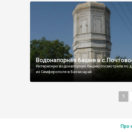
Водонапорная башня в с.Почтово
Интересную водонапорную башню посмотрели по д
из Симферополя в Бахчисарай.
1
Про 