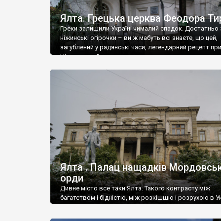
Ялта. Грецька церква Феодора Ти
Греки залишили Україні чималий спадок. Достатньо 
ніжинські огірочки – ви ж мабуть всі знаєте, що цей,
загублений у радянські часи, легендарний рецепт пр
Ніжин греки?
Ялта . Палац нащадків Мордовськ
орди
Дивне місто все таки Ялта. Такого контрасту між
багатством і бідністю, між розкішшю і розрухою в Ук
більше не знайдеш.