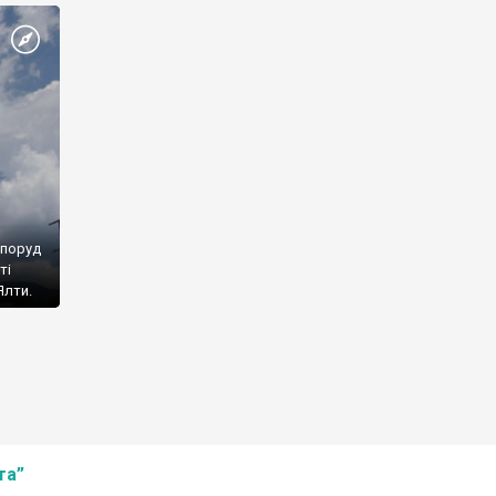
споруд
ті
Ялти.
та”