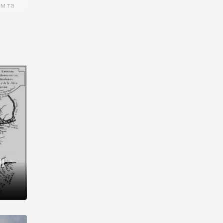
им та
ора і
є
го типу,
ей-
рний
ста:
 райони
від 2
I
і,
рукти,
 котрі