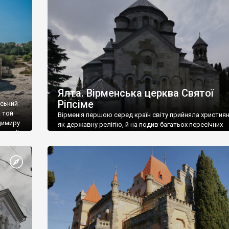
ефактів
називаються «повстяками» (postaki)…” “Вино. Крим
єкту
виробляє відмінне вино і його вдосталь: воно все ду
го».
легке біле і дуже […]
ти та
Ялта. Вірменська церква Святої
Ріпсіме
вський
 той
Вірменія першою серед країн світу прийняла христия
димиру
як державну релігію, й на подив багатьох пересічних
илю ІІ,
українців, які усіх кавказців вважають мусульманами,
 в
вірмени є відданими вірянами Христа