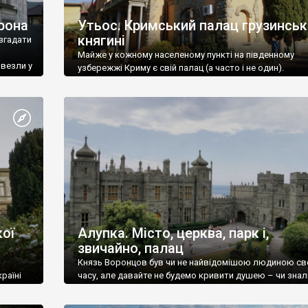
рона
Утьос. Кримський палац грузинськ
княгині
згадати
Майже у кожному населеному пункті на південному
ивезли у
узбережжі Криму є свій палац (а часто і не один).
ої
Алупка. Місто, церква, парк і,
звичайно, палац
Князь Воронцов був чи не найвідомішою людиною св
раїні
часу, але давайте не будемо кривити душею – чи знал
це прізвище до відвідин Алупки? Мабуть все таки ні.