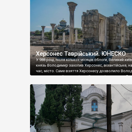
музею «Новгородський музей-заповідник» сотні арт
візантійської доби. Раритети викрадені з фондів об’
культурної спадщини ЮНЕСКО «Херсонеса Таврійсько
Офіційно – на виставку «Золото Візантії», але експер
влада в Україні вважають це лише […]
Херсонес Таврійський. ЮНЕСКО
У 988 році, після кількох місяців облоги, Великий киї
князь Володимир захопив Херсонес, візантійське, на
час, місто. Саме взяття Херсонесу дозволило Воло
диктувати свої умови візантійському імператору Вас
та одружитися з його дочкою Ганною. Цього ж року,
Херсонесі Володимир-язичник, став Василем-
християнином. А потім було Хрещення Русі. На честь
Херсонесу Таврійського названо місто […]