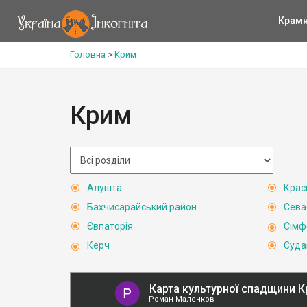
Крам
Головна
>
Крим
Крим
Алушта
Крас
Бахчисарайський район
Сева
Євпаторія
Сімф
Керч
Суда