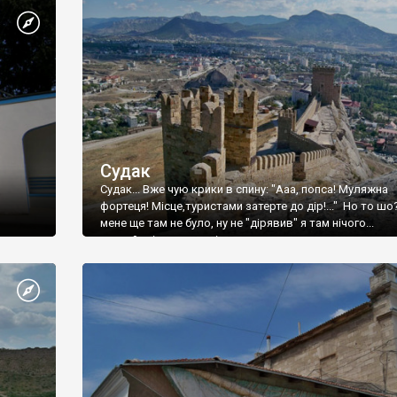
Судак
Судак... Вже чую крики в спину: "Ааа, попса! Муляжна
фортеця! Місце,туристами затерте до дір!..." Но то шо
мене ще там не було, ну не "дірявив" я там нічого...
принаймні до цього літа.