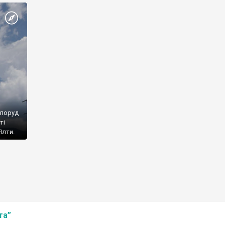
споруд
ті
Ялти.
та”