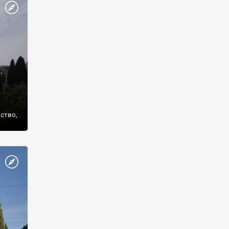
же
нство,