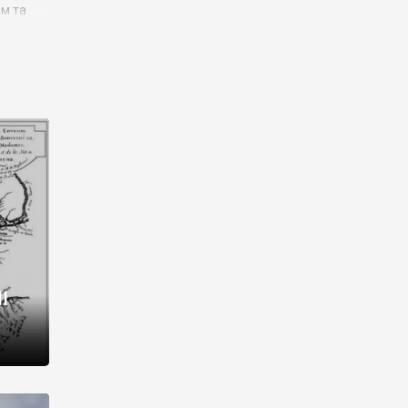
им та
ора і
є
го типу,
ей-
рний
ста:
 райони
від 2
I
і,
рукти,
 котрі