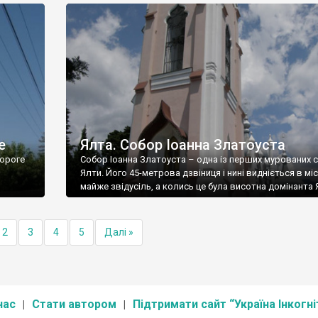
е
Ялта. Собор Іоанна Златоуста
ороге
Собор Іоанна Златоуста – одна із перших мурованих 
Ялти. Його 45-метрова дзвіниця і нині видніється в міс
майже звідусіль, а колись це була висотна домінанта 
2
3
4
5
Далі »
нас
Стати автором
Підтримати сайт “Україна Інкогні