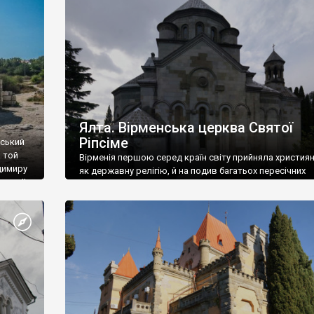
ефактів
називаються «повстяками» (postaki)…” “Вино. Крим
єкту
виробляє відмінне вино і його вдосталь: воно все ду
го».
легке біле і дуже […]
ти та
Ялта. Вірменська церква Святої
Ріпсіме
вський
 той
Вірменія першою серед країн світу прийняла христия
димиру
як державну релігію, й на подив багатьох пересічних
илю ІІ,
українців, які усіх кавказців вважають мусульманами,
 в
вірмени є відданими вірянами Христа