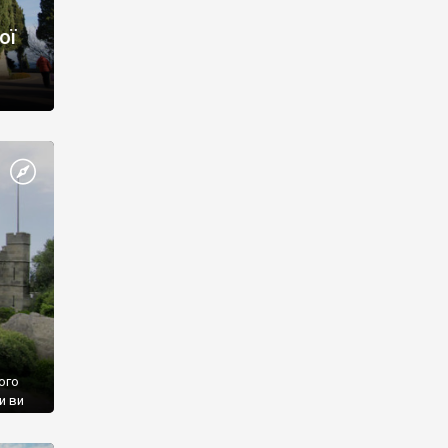
ої
ого
и ви