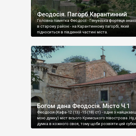
Феодосія. Пагорб Карантинний
Головна памятка Феодосії - Генуезька фортеця знах
в старому районі - на Карантинному пагорбі, який
підноситься в південній частині міста.
Богом дана Феодосія. Місто Ч.1
Феодосія (Кафа-12 (13) -15 (18) ст) - одне з найцікаві
мою думку) міст всього Кримського півострова .Ну,
думка в кожного своя, тому щоби розвіяти цей субєк
запрошую відвідати це