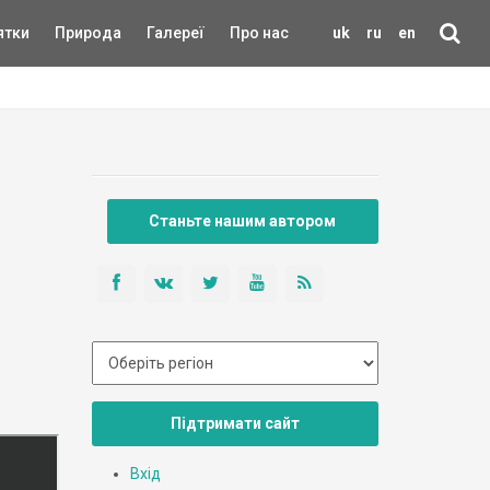
ятки
Природа
Галереї
Про нас
uk
ru
en
Станьте нашим автором
Підтримати сайт
Вхід