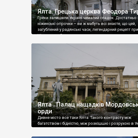
Ялта. Грецька церква Феодора Ти
Греки залишили Україні чималий спадок. Достатньо 
ніжинські огірочки – ви ж мабуть всі знаєте, що цей,
загублений у радянські часи, легендарний рецепт пр
Ніжин греки?
Ялта . Палац нащадків Мордовськ
орди
Дивне місто все таки Ялта. Такого контрасту між
багатством і бідністю, між розкішшю і розрухою в Ук
більше не знайдеш.