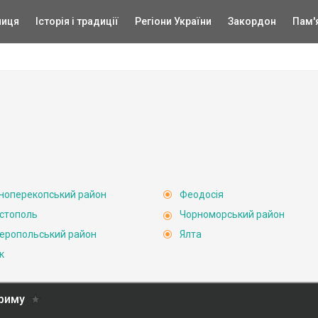
ниця
Історія і традиції
Регіони України
Закордон
Пам'
ноперекопський район
Феодосія
стополь
Чорноморський район
еропольський район
Ялта
к