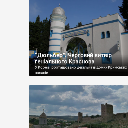
“Дюльбер”. Черговий витвір
геніального Краснова
У Кореїзі розташовано декілька відомих Кримських
палаців.