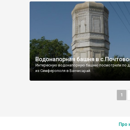
Водонапорная башня в с.Почтово
Интересную водонапорную башню посмотрели по д
из Симферополя в Бахчисарай.
1
Про 