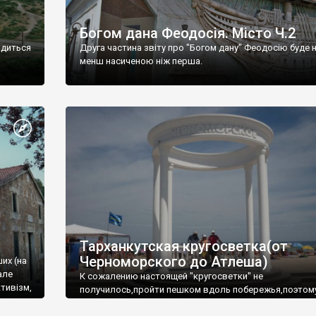
Богом дана Феодосія. Місто Ч.2
одиться
Друга частина звіту про "Богом дану" Феодосію буде 
менш насиченою ніж перша.
Тарханкутская кругосветка(от
Черноморского до Атлеша)
ших (на
але
К сожалению настоящей "кругосветки" не
тивізм,
получилось,пройти пешком вдоль побережья,поэтом
совершали радиальные вылазки из Оленевки.