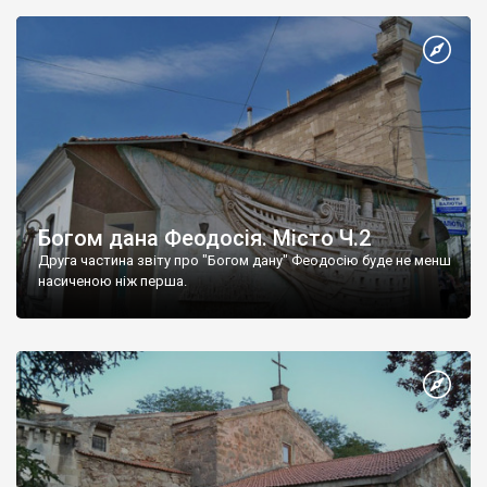
Богом дана Феодосія. Місто Ч.2
Друга частина звіту про "Богом дану" Феодосію буде не менш
насиченою ніж перша.