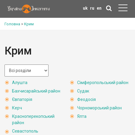
uk
ru
en
Головна
>
Крим
Крим
Алушта
Сімферопольський район
Бахчисарайський район
Судак
Євпаторія
Феодосія
Керч
Чорноморський район
Красноперекопський
Ялта
район
Севастополь