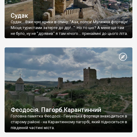
Судак
Судак... Вже чую крики в спину: "Ааа, попса! Муляжна фортеця!
Місце,туристами затерте до дір!..." Но то шо? А мене ще там
не було, ну не "дірявив" я там нічого... принаймні до цього літа.
Феодосія. Пагорб Карантинний
Головна памятка Феодосії - Генуезька фортеця знаходиться в
старому районі - на Карантинному пагорбі, який підноситься в
південній частині міста.