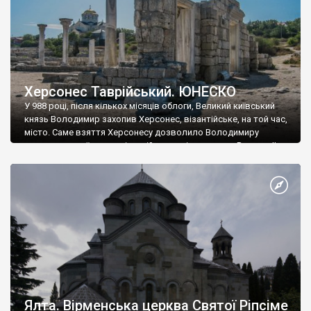
Херсонес Таврійський. ЮНЕСКО
У 988 році, після кількох місяців облоги, Великий київський
князь Володимир захопив Херсонес, візантійське, на той час,
місто. Саме взяття Херсонесу дозволило Володимиру
диктувати свої умови візантійському імператору Василю ІІ, та
одружитися з його дочкою Ганною. Цього ж року, в
Херсонесі Володимир-язичник, став Василем-християнином.
А потім було Хрещення Русі. На честь Херсонесу Таврійського
названо місто […]
Ялта. Вірменська церква Святої Ріпсіме