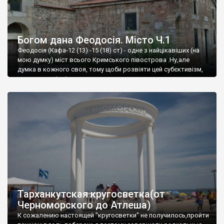
Богом дана Феодосія. Місто Ч.1
Феодосія (Кафа-12 (13) -15 (18) ст) - одне з найцікавіших (на
мою думку) міст всього Кримського півострова .Ну,але
думка в кожного своя, тому щоби розвіяти цей субєктивізм,
запрошую відвідати це
Тарханкутская кругосветка(от
Черноморского до Атлеша)
К сожалению настоящей "кругосветки" не получилось,пройти