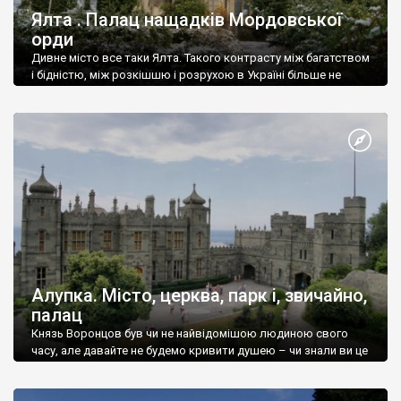
Ялта . Палац нащадків Мордовської
орди
Дивне місто все таки Ялта. Такого контрасту між багатством
і бідністю, між розкішшю і розрухою в Україні більше не
знайдеш.
Алупка. Місто, церква, парк і, звичайно,
палац
Князь Воронцов був чи не найвідомішою людиною свого
часу, але давайте не будемо кривити душею – чи знали ви це
прізвище до відвідин Алупки? Мабуть все таки ні.