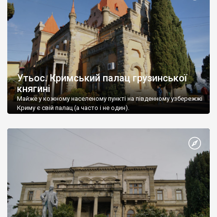
Утьос. Кримський палац грузинської
княгині
Майже у кожному населеному пункті на південному узбережжі
Криму є свій палац (а часто і не один).