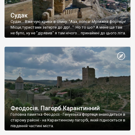
Судак
Судак... Вже чую крики в спину: "Ааа, попса! Муляжна фортеця!
Місце,туристами затерте до дір!..." Но то шо? А мене ще там
не було, ну не "дірявив" я там нічого... принаймні до цього літа.
Феодосія. Пагорб Карантинний
Головна памятка Феодосії - Генуезька фортеця знаходиться в
старому районі - на Карантинному пагорбі, який підноситься в
південній частині міста.