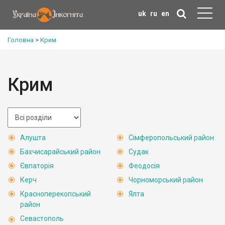
uk
ru
en
Головна
>
Крим
Крим
Алушта
Сімферопольський район
Бахчисарайський район
Судак
Євпаторія
Феодосія
Керч
Чорноморський район
Красноперекопський
Ялта
район
Севастополь