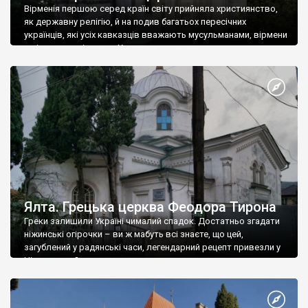
Вірменія першою серед країн світу прийняла християнство,
як державну релігію, й на подив багатьох пересічних
українців, які усіх кавказців вважають мусульманами, вірмени
є відданими вірянами Христа
Ялта. Грецька церква Феодора Тирона
Греки залишили Україні чималий спадок. Достатньо згадати
ніжинські огірочки – ви ж мабуть всі знаєте, що цей,
загублений у радянські часи, легендарний рецепт привезли у
Ніжин греки?