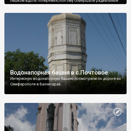
пешком вдоль побережья,поэтому совершали радиальные
вылазки из Оленевки.
Водонапорная башня в с.Почтовое
Интересную водонапорную башню посмотрели по дороге из
Симферополя в Бахчисарай.