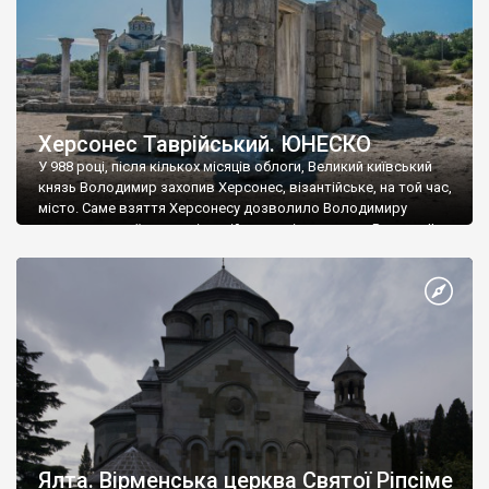
Херсонес Таврійський. ЮНЕСКО
У 988 році, після кількох місяців облоги, Великий київський
князь Володимир захопив Херсонес, візантійське, на той час,
місто. Саме взяття Херсонесу дозволило Володимиру
диктувати свої умови візантійському імператору Василю ІІ, та
одружитися з його дочкою Ганною. Цього ж року, в
Херсонесі Володимир-язичник, став Василем-християнином.
А потім було Хрещення Русі. На честь Херсонесу Таврійського
названо місто […]
Ялта. Вірменська церква Святої Ріпсіме