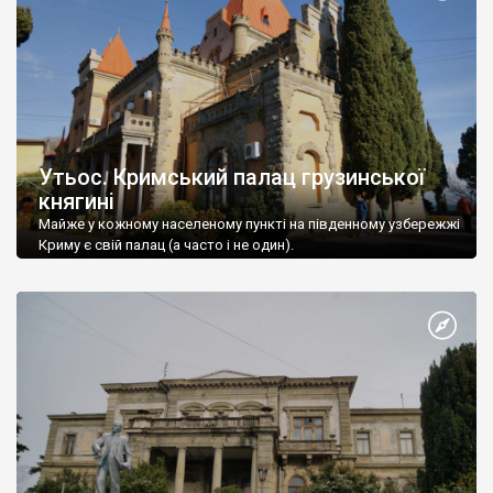
Утьос. Кримський палац грузинської
княгині
Майже у кожному населеному пункті на південному узбережжі
Криму є свій палац (а часто і не один).