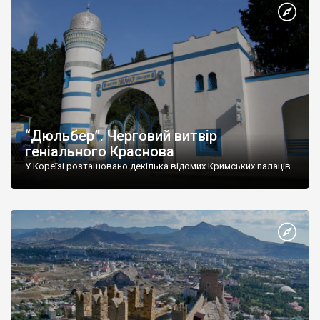
“Дюльбер”. Черговий витвір
геніального Краснова
У Кореїзі розташовано декілька відомих Кримських палаців.