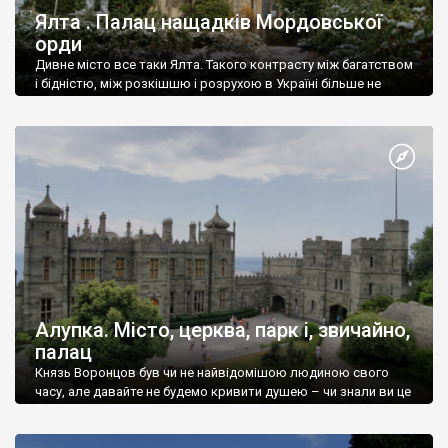
Ялта . Палац нащадків Мордовської
орди
Дивне місто все таки Ялта. Такого контрасту між багатством
і бідністю, між розкішшю і розрухою в Україні більше не
знайдеш.
Алупка. Місто, церква, парк і, звичайно,
палац
Князь Воронцов був чи не найвідомішою людиною свого
часу, але давайте не будемо кривити душею – чи знали ви це
прізвище до відвідин Алупки? Мабуть все таки ні.