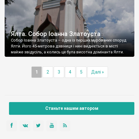
Ялта. Собор Іоанна Златоуста
Собор Іоанна Златоуста – одна із перших мурованих споруд
Ялти. Його 45-метрова дзвіниця і нині видніється в місті
майже звідусіль, а колись це була висотна домінанта Ялти.
1
2
3
4
5
Далі »
Станьте нашим автором