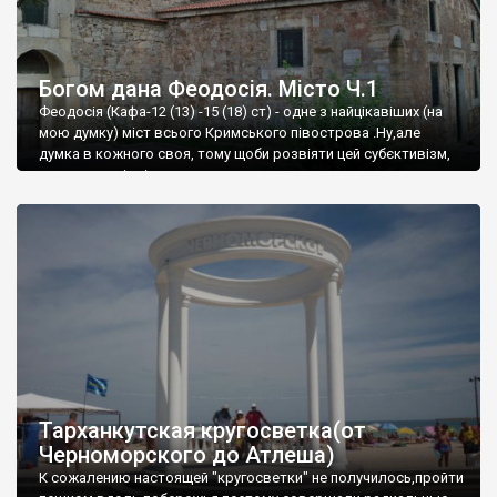
Богом дана Феодосія. Місто Ч.1
Феодосія (Кафа-12 (13) -15 (18) ст) - одне з найцікавіших (на
мою думку) міст всього Кримського півострова .Ну,але
думка в кожного своя, тому щоби розвіяти цей субєктивізм,
запрошую відвідати це
Тарханкутская кругосветка(от
Черноморского до Атлеша)
К сожалению настоящей "кругосветки" не получилось,пройти