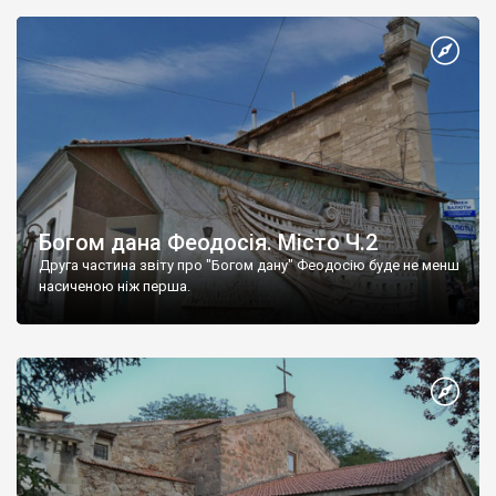
Богом дана Феодосія. Місто Ч.2
Друга частина звіту про "Богом дану" Феодосію буде не менш
насиченою ніж перша.