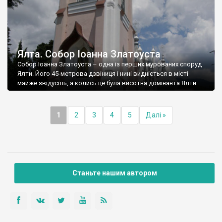
Ялта. Собор Іоанна Златоуста
Собор Іоанна Златоуста – одна із перших мурованих споруд
Ялти. Його 45-метрова дзвіниця і нині видніється в місті
майже звідусіль, а колись це була висотна домінанта Ялти.
1
2
3
4
5
Далі »
Станьте нашим автором