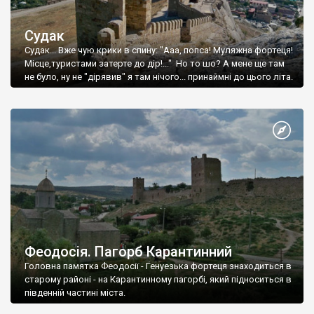
Судак
Судак... Вже чую крики в спину: "Ааа, попса! Муляжна фортеця!
Місце,туристами затерте до дір!..." Но то шо? А мене ще там
не було, ну не "дірявив" я там нічого... принаймні до цього літа.
Феодосія. Пагорб Карантинний
Головна памятка Феодосії - Генуезька фортеця знаходиться в
старому районі - на Карантинному пагорбі, який підноситься в
південній частині міста.