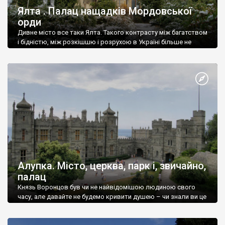
Ялта . Палац нащадків Мордовської
орди
Дивне місто все таки Ялта. Такого контрасту між багатством
і бідністю, між розкішшю і розрухою в Україні більше не
знайдеш.
Алупка. Місто, церква, парк і, звичайно,
палац
Князь Воронцов був чи не найвідомішою людиною свого
часу, але давайте не будемо кривити душею – чи знали ви це
прізвище до відвідин Алупки? Мабуть все таки ні.