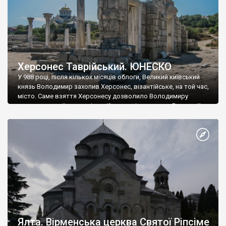
Херсонес Таврійський. ЮНЕСКО
У 988 році, після кількох місяців облоги, Великий київський
князь Володимир захопив Херсонес, візантійське, на той час,
місто. Саме взяття Херсонесу дозволило Володимиру
диктувати свої умови візантійському імператору Василю ІІ, та
одружитися з його дочкою Ганною. Цього ж року, в
Херсонесі Володимир-язичник, став Василем-християнином.
А потім було Хрещення Русі. На честь Херсонесу Таврійського
названо місто […]
Ялта. Вірменська церква Святої Ріпсіме