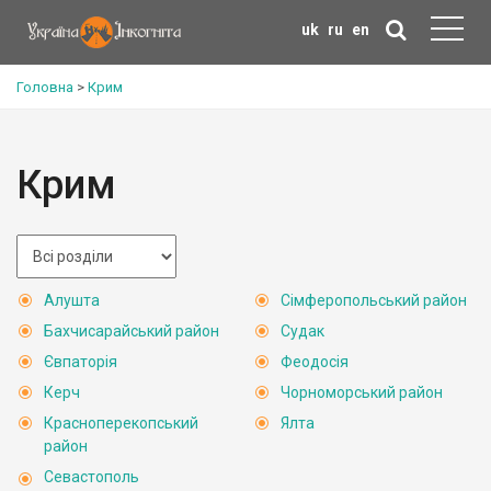
uk
ru
en
Головна
>
Крим
Крим
Алушта
Сімферопольський район
Бахчисарайський район
Судак
Євпаторія
Феодосія
Керч
Чорноморський район
Красноперекопський
Ялта
район
Севастополь