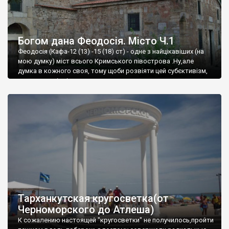
Богом дана Феодосія. Місто Ч.1
Феодосія (Кафа-12 (13) -15 (18) ст) - одне з найцікавіших (на
мою думку) міст всього Кримського півострова .Ну,але
думка в кожного своя, тому щоби розвіяти цей субєктивізм,
запрошую відвідати це
Тарханкутская кругосветка(от
Черноморского до Атлеша)
К сожалению настоящей "кругосветки" не получилось,пройти