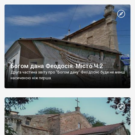
Богом дана Феодосія. Місто Ч.2
Друга частина звіту про "Богом дану" Феодосію буде не менш
насиченою ніж перша.