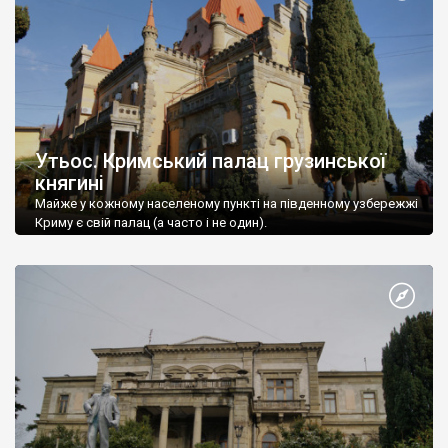
Утьос. Кримський палац грузинської
княгині
Майже у кожному населеному пункті на південному узбережжі
Криму є свій палац (а часто і не один).