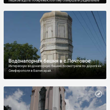
пешком вдоль побережья,поэтому совершали радиальные
вылазки из Оленевки.
Водонапорная башня в с.Почтовое
Интересную водонапорную башню посмотрели по дороге из
Симферополя в Бахчисарай.