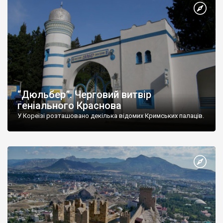
“Дюльбер”. Черговий витвір
геніального Краснова
У Кореїзі розташовано декілька відомих Кримських палаців.