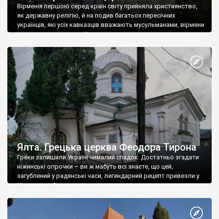
Вірменія першою серед країн світу прийняла християнство,
як державну релігію, й на подив багатьох пересічних
українців, які усіх кавказців вважають мусульманами, вірмени
є відданими вірянами Христа
Ялта. Грецька церква Феодора Тирона
Греки залишили Україні чималий спадок. Достатньо згадати
ніжинські огірочки – ви ж мабуть всі знаєте, що цей,
загублений у радянські часи, легендарний рецепт привезли у
Ніжин греки?