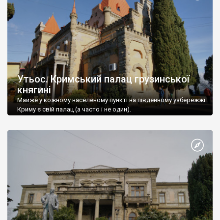
Утьос. Кримський палац грузинської
княгині
Майже у кожному населеному пункті на південному узбережжі
Криму є свій палац (а часто і не один).