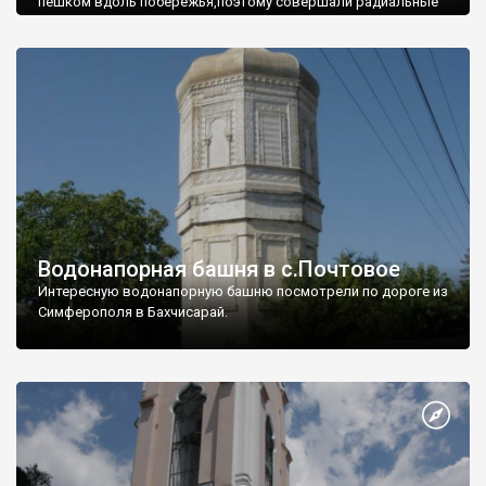
пешком вдоль побережья,поэтому совершали радиальные
вылазки из Оленевки.
Водонапорная башня в с.Почтовое
Интересную водонапорную башню посмотрели по дороге из
Симферополя в Бахчисарай.