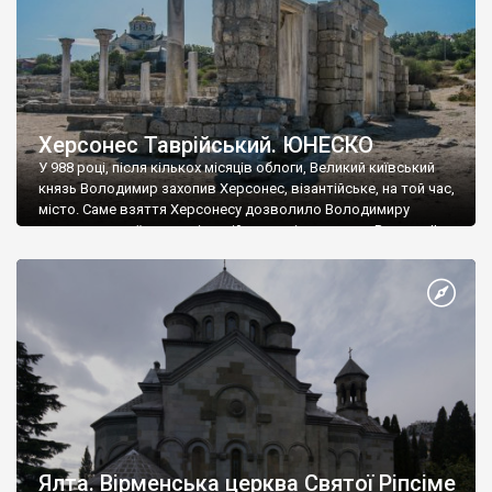
Херсонес Таврійський. ЮНЕСКО
У 988 році, після кількох місяців облоги, Великий київський
князь Володимир захопив Херсонес, візантійське, на той час,
місто. Саме взяття Херсонесу дозволило Володимиру
диктувати свої умови візантійському імператору Василю ІІ, та
одружитися з його дочкою Ганною. Цього ж року, в
Херсонесі Володимир-язичник, став Василем-християнином.
А потім було Хрещення Русі. На честь Херсонесу Таврійського
названо місто […]
Ялта. Вірменська церква Святої Ріпсіме