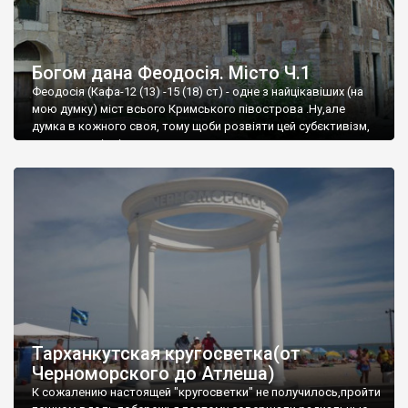
Богом дана Феодосія. Місто Ч.1
Феодосія (Кафа-12 (13) -15 (18) ст) - одне з найцікавіших (на
мою думку) міст всього Кримського півострова .Ну,але
думка в кожного своя, тому щоби розвіяти цей субєктивізм,
запрошую відвідати це
Тарханкутская кругосветка(от
Черноморского до Атлеша)
К сожалению настоящей "кругосветки" не получилось,пройти