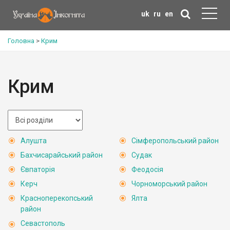
uk
ru
en
Головна
>
Крим
Крим
Алушта
Сімферопольський район
Бахчисарайський район
Судак
Євпаторія
Феодосія
Керч
Чорноморський район
Красноперекопський
Ялта
район
Севастополь