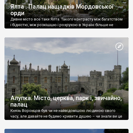
Ялта . Палац нащадків Мордовської
орди
Дивне місто все таки Ялта. Такого контрасту між багатством
і бідністю, між розкішшю і розрухою в Україні більше не
знайдеш.
Алупка. Місто, церква, парк і, звичайно,
палац
Князь Воронцов був чи не найвідомішою людиною свого
часу, але давайте не будемо кривити душею – чи знали ви це
прізвище до відвідин Алупки? Мабуть все таки ні.