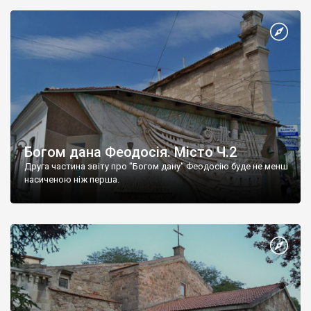
Богом дана Феодосія. Місто Ч.2
Друга частина звіту про "Богом дану" Феодосію буде не менш
насиченою ніж перша.