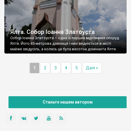
Ялта. Собор Іоанна Златоуста
Собор Іоанна Златоуста – одна із перших мурованих споруд
Ялти. Його 45-метрова дзвіниця і нині видніється в місті
майже звідусіль, а колись це була висотна домінанта Ялти.
1
2
3
4
5
Далі »
Станьте нашим автором