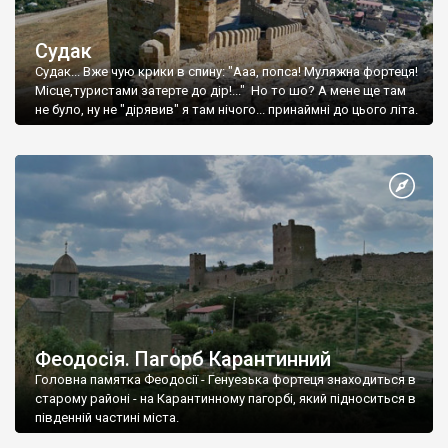
Судак
Судак... Вже чую крики в спину: "Ааа, попса! Муляжна фортеця!
Місце,туристами затерте до дір!..." Но то шо? А мене ще там
не було, ну не "дірявив" я там нічого... принаймні до цього літа.
Феодосія. Пагорб Карантинний
Головна памятка Феодосії - Генуезька фортеця знаходиться в
старому районі - на Карантинному пагорбі, який підноситься в
південній частині міста.