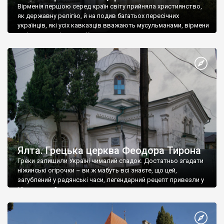
Вірменія першою серед країн світу прийняла християнство,
як державну релігію, й на подив багатьох пересічних
українців, які усіх кавказців вважають мусульманами, вірмени
є відданими вірянами Христа
Ялта. Грецька церква Феодора Тирона
Греки залишили Україні чималий спадок. Достатньо згадати
ніжинські огірочки – ви ж мабуть всі знаєте, що цей,
загублений у радянські часи, легендарний рецепт привезли у
Ніжин греки?