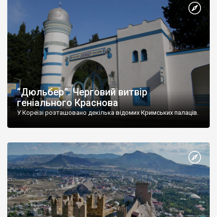
“Дюльбер”. Черговий витвір
геніального Краснова
У Кореїзі розташовано декілька відомих Кримських палаців.