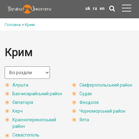
uk
ru
en
Головна
>
Крим
Крим
Алушта
Сімферопольський район
Бахчисарайський район
Судак
Євпаторія
Феодосія
Керч
Чорноморський район
Красноперекопський
Ялта
район
Севастополь