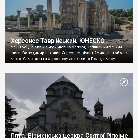
Херсонес Таврійський. ЮНЕСКО
У 988 році, після кількох місяців облоги, Великий київський
князь Володимир захопив Херсонес, візантійське, на той час,
місто. Саме взяття Херсонесу дозволило Володимиру
диктувати свої умови візантійському імператору Василю ІІ, та
одружитися з його дочкою Ганною. Цього ж року, в
Херсонесі Володимир-язичник, став Василем-християнином.
А потім було Хрещення Русі. На честь Херсонесу Таврійського
названо місто […]
Ялта. Вірменська церква Святої Ріпсіме