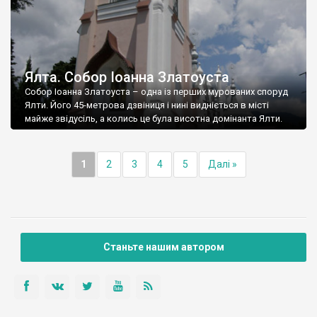
Ялта. Собор Іоанна Златоуста
Собор Іоанна Златоуста – одна із перших мурованих споруд
Ялти. Його 45-метрова дзвіниця і нині видніється в місті
майже звідусіль, а колись це була висотна домінанта Ялти.
1
2
3
4
5
Далі »
Станьте нашим автором