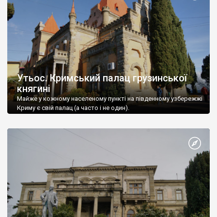
Утьос. Кримський палац грузинської
княгині
Майже у кожному населеному пункті на південному узбережжі
Криму є свій палац (а часто і не один).