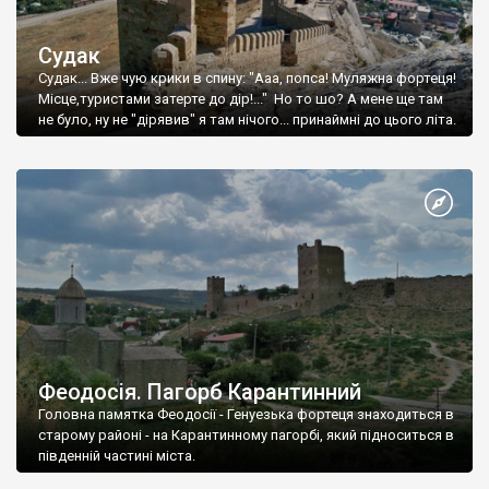
Судак
Судак... Вже чую крики в спину: "Ааа, попса! Муляжна фортеця!
Місце,туристами затерте до дір!..." Но то шо? А мене ще там
не було, ну не "дірявив" я там нічого... принаймні до цього літа.
Феодосія. Пагорб Карантинний
Головна памятка Феодосії - Генуезька фортеця знаходиться в
старому районі - на Карантинному пагорбі, який підноситься в
південній частині міста.