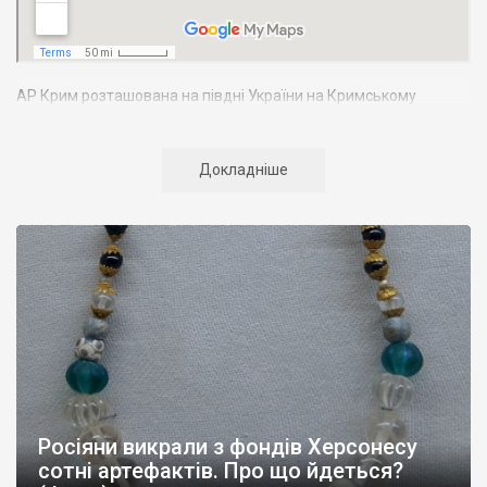
АР Крим розташована на півдні України на Кримському
півострові. Територія Кримського півострова омивається
Чорним та Азовським морями, що належать до басейну
Атлантичного океану. Півострів приблизно однаково
Докладніше
віддалений від екватора і Північного полюсу. Займає площу 27
тис. кв. км. У Криму переважають морські кордони, довжина
берегової лінії складає близько 1000 км. Загальна чисельність
населення регіону складає 2135 тис. чоловік
Адміністративно Автономна Республіка Крим поділяється на
14 районів. У Криму розташовано 16 міст, 56 селищ міського
типу, 957 сільських населених пунктів. Одинадцять міст –
Сімферополь, Алушта,
Армянськ, Джанкой
, Євпаторія,
Керч
,
Красноперекопськ, Саки, Судак, Феодосія,
Ялта
– мають
республіканське підпорядкування.
Росіяни викрали з фондів Херсонесу
Визначні музеї: Кримський республіканський краєзнавчий
сотні артефактів. Про що йдеться?
музей, Сімферопольський художній музей, Лівадійський