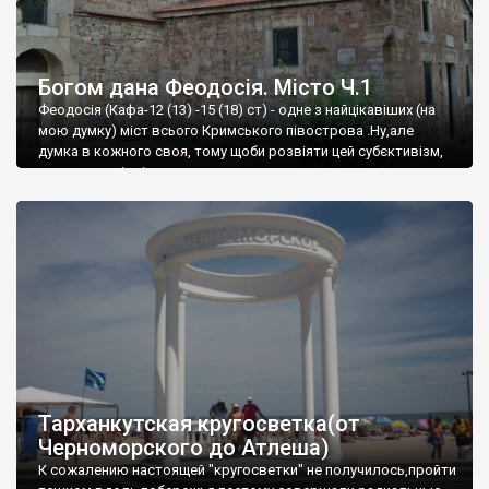
Богом дана Феодосія. Місто Ч.1
Феодосія (Кафа-12 (13) -15 (18) ст) - одне з найцікавіших (на
мою думку) міст всього Кримського півострова .Ну,але
думка в кожного своя, тому щоби розвіяти цей субєктивізм,
запрошую відвідати це
Тарханкутская кругосветка(от
Черноморского до Атлеша)
К сожалению настоящей "кругосветки" не получилось,пройти