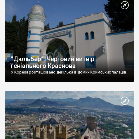
“Дюльбер”. Черговий витвір
геніального Краснова
У Кореїзі розташовано декілька відомих Кримських палаців.