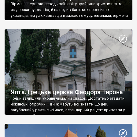
Вірменія першою серед країн світу прийняла християнство,
як державну релігію, й на подив багатьох пересічних
українців, які усіх кавказців вважають мусульманами, вірмени
є відданими вірянами Христа
Ялта. Грецька церква Феодора Тирона
Греки залишили Україні чималий спадок. Достатньо згадати
ніжинські огірочки – ви ж мабуть всі знаєте, що цей,
загублений у радянські часи, легендарний рецепт привезли у
Ніжин греки?