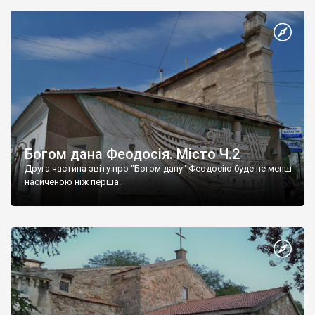
Богом дана Феодосія. Місто Ч.2
Друга частина звіту про "Богом дану" Феодосію буде не менш
насиченою ніж перша.