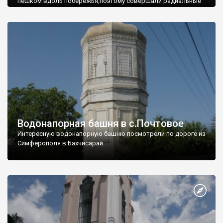
пешком вдоль побережья,поэтому совершали радиальные
вылазки из Оленевки.
Водонапорная башня в с.Почтовое
Интересную водонапорную башню посмотрели по дороге из
Симферополя в Бахчисарай.