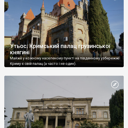
Утьос. Кримський палац грузинської
княгині
Майже у кожному населеному пункті на південному узбережжі
Криму є свій палац (а часто і не один).