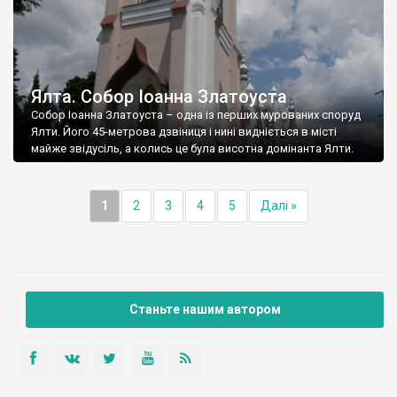
Ялта. Собор Іоанна Златоуста
Собор Іоанна Златоуста – одна із перших мурованих споруд
Ялти. Його 45-метрова дзвіниця і нині видніється в місті
майже звідусіль, а колись це була висотна домінанта Ялти.
1
2
3
4
5
Далі »
Станьте нашим автором