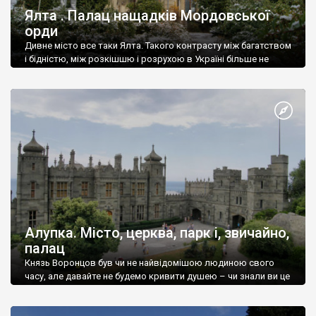
Ялта . Палац нащадків Мордовської
орди
Дивне місто все таки Ялта. Такого контрасту між багатством
і бідністю, між розкішшю і розрухою в Україні більше не
знайдеш.
Алупка. Місто, церква, парк і, звичайно,
палац
Князь Воронцов був чи не найвідомішою людиною свого
часу, але давайте не будемо кривити душею – чи знали ви це
прізвище до відвідин Алупки? Мабуть все таки ні.