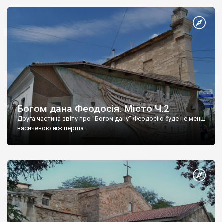
Богом дана Феодосія. Місто Ч.2
Друга частина звіту про "Богом дану" Феодосію буде не менш
насиченою ніж перша.