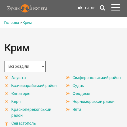
uk
ru
en
Головна
>
Крим
Крим
Алушта
Сімферопольський район
Бахчисарайський район
Судак
Євпаторія
Феодосія
Керч
Чорноморський район
Красноперекопський
Ялта
район
Севастополь