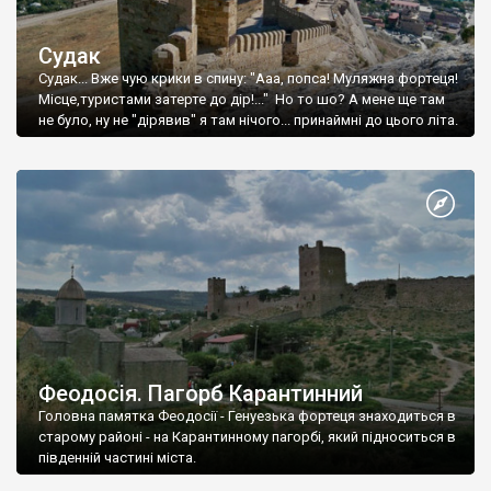
Судак
Судак... Вже чую крики в спину: "Ааа, попса! Муляжна фортеця!
Місце,туристами затерте до дір!..." Но то шо? А мене ще там
не було, ну не "дірявив" я там нічого... принаймні до цього літа.
Феодосія. Пагорб Карантинний
Головна памятка Феодосії - Генуезька фортеця знаходиться в
старому районі - на Карантинному пагорбі, який підноситься в
південній частині міста.