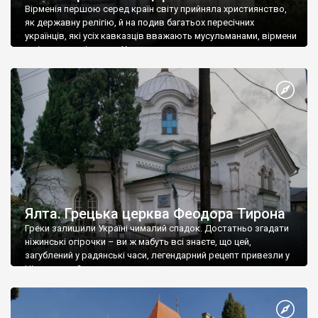
Вірменія першою серед країн світу прийняла християнство,
як державну релігію, й на подив багатьох пересічних
українців, які усіх кавказців вважають мусульманами, вірмени
є відданими вірянами Христа
Ялта. Грецька церква Феодора Тирона
Греки залишили Україні чималий спадок. Достатньо згадати
ніжинські огірочки – ви ж мабуть всі знаєте, що цей,
загублений у радянські часи, легендарний рецепт привезли у
Ніжин греки?