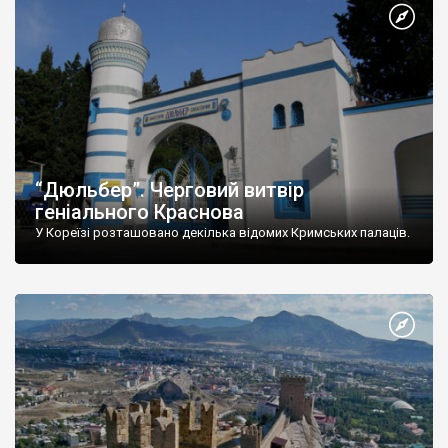
“Дюльбер”. Черговий витвір
геніального Краснова
У Кореїзі розташовано декілька відомих Кримських палаців.