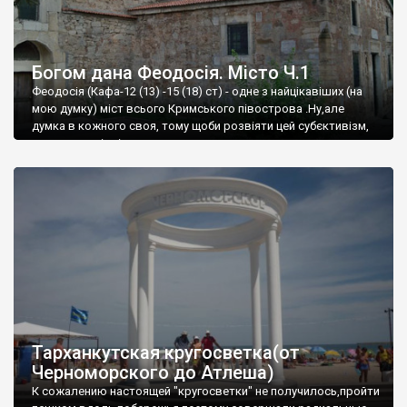
Богом дана Феодосія. Місто Ч.1
Феодосія (Кафа-12 (13) -15 (18) ст) - одне з найцікавіших (на
мою думку) міст всього Кримського півострова .Ну,але
думка в кожного своя, тому щоби розвіяти цей субєктивізм,
запрошую відвідати це
Тарханкутская кругосветка(от
Черноморского до Атлеша)
К сожалению настоящей "кругосветки" не получилось,пройти