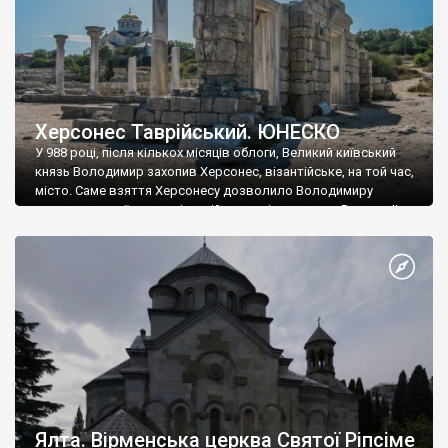
Херсонес Таврійський. ЮНЕСКО
У 988 році, після кількох місяців облоги, Великий київський
князь Володимир захопив Херсонес, візантійське, на той час,
місто. Саме взяття Херсонесу дозволило Володимиру
диктувати свої умови візантійському імператору Василю ІІ, та
одружитися з його дочкою Ганною. Цього ж року, в
Херсонесі Володимир-язичник, став Василем-християнином.
А потім було Хрещення Русі. На честь Херсонесу Таврійського
названо місто […]
Ялта. Вірменська церква Святої Ріпсіме