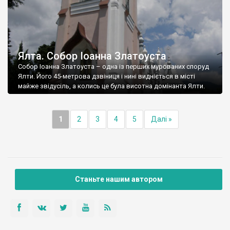
Ялта. Собор Іоанна Златоуста
Собор Іоанна Златоуста – одна із перших мурованих споруд
Ялти. Його 45-метрова дзвіниця і нині видніється в місті
майже звідусіль, а колись це була висотна домінанта Ялти.
1
2
3
4
5
Далі »
Станьте нашим автором