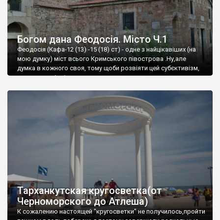
Богом дана Феодосія. Місто Ч.1
Феодосія (Кафа-12 (13) -15 (18) ст) - одне з найцікавіших (на
мою думку) міст всього Кримського півострова .Ну,але
думка в кожного своя, тому щоби розвіяти цей субєктивізм,
запрошую відвідати це
Тарханкутская кругосветка(от
Черноморского до Атлеша)
К сожалению настоящей "кругосветки" не получилось,пройти