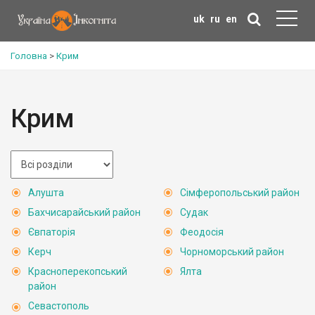
uk
ru
en
Головна
>
Крим
Крим
Алушта
Сімферопольський район
Бахчисарайський район
Судак
Євпаторія
Феодосія
Керч
Чорноморський район
Красноперекопський
Ялта
район
Севастополь